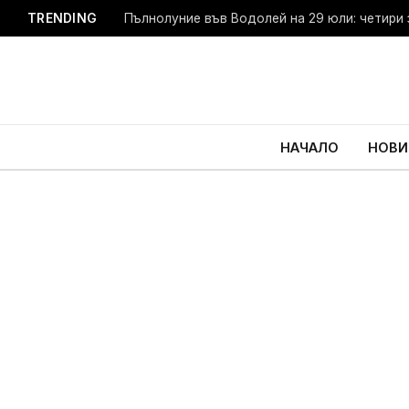
TRENDING
Пълнолуние във Водолей на 29 юли: четири 
НАЧАЛО
НОВИ