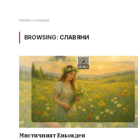
Home
»
славяни
BROWSING:
СЛАВЯНИ
Мистичният Eньовден