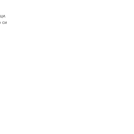
ци.
 си