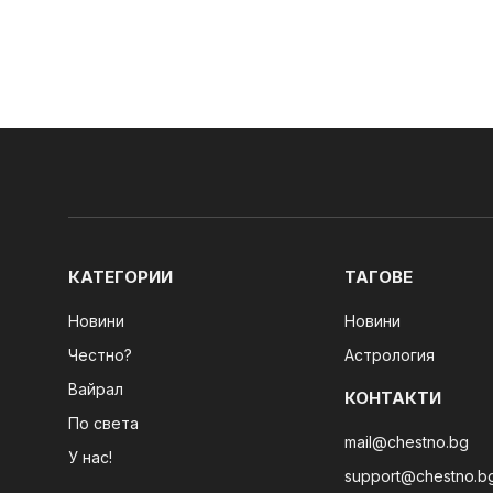
КАТЕГОРИИ
ТАГОВЕ
Новини
Новини
Честно?
Астрология
Вайрал
КОНТАКТИ
По света
mail@chestno.bg
У нас!
support@chestno.b