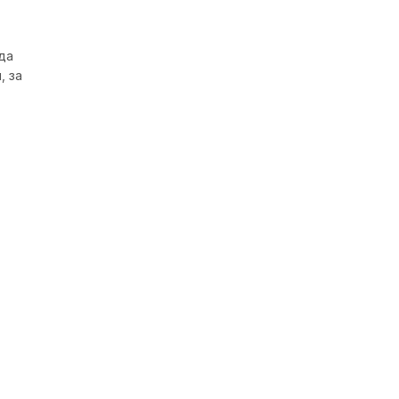
да
, за