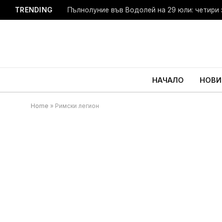
TRENDING
Пълнолуние във Водолей на 29 юли: четири 
НАЧАЛО
НОВИ
Home
»
Римски легион