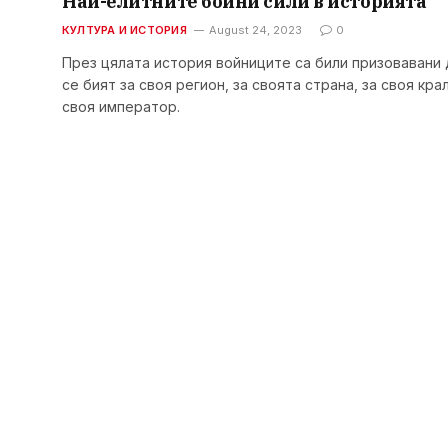
Най-елитните бойни сили в историята
КУЛТУРА И ИСТОРИЯ
August 24, 2023
0
През цялата история войниците са били призовавани 
се бият за своя регион, за своята страна, за своя крал
своя император.