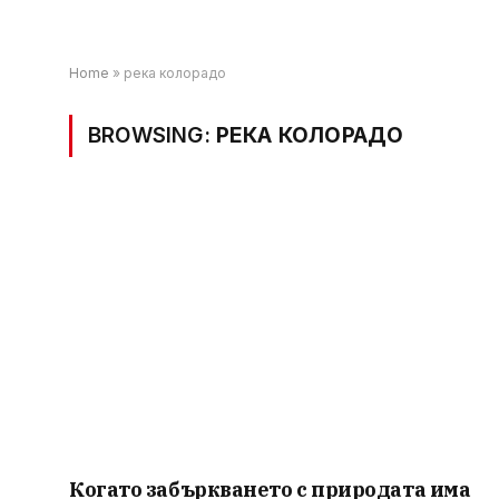
Home
»
река колорадо
BROWSING:
РЕКА КОЛОРАДО
Когато забъркването с природата има