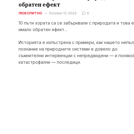
обратен ефект
ЛЮБОПИТНО
October 17, 2023
0
10 пъти хората са се забърквали с природата и това е
имало обратен ефект…
Историята е изпъстрена с примери, как нашето непъ
познание на природните системи е довело до
съмнителни интервенции с непредвидени — и поняко
катастрофални — последици.