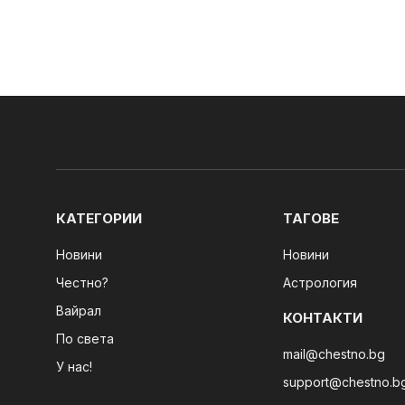
КАТЕГОРИИ
ТАГОВЕ
Новини
Новини
Честно?
Астрология
Вайрал
КОНТАКТИ
По света
mail@chestno.bg
У нас!
support@chestno.b