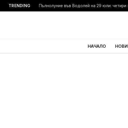
TRENDING
Пълнолуние във Водолей на 29 юли: четири 
НАЧАЛО
НОВИ