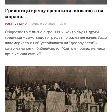
Грешници срещу грешници: илюзията на
морала…
POSITIVE MIND
August 30, 2025
0
Обществото е пълно с грешници, които съдят други
грешници – само защото грешат по различен начин. Защо
лицемерието е най-устойчивата ни “добродетел” и
какво ни напомня библейското: “Който е праведен, нека
пръв хвърли камък”?