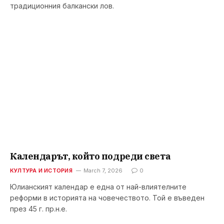
традиционния балкански лов.
Календарът, който подреди света
КУЛТУРА И ИСТОРИЯ
March 7, 2026
0
Юлианският календар е една от най-влиятелните
реформи в историята на човечеството. Той е въведен
през 45 г. пр.н.е.