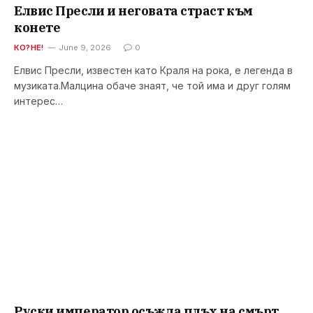
Елвис Пресли и неговата страст към
конете
КО?НЕ!
June 9, 2026
0
Елвис Пресли, известен като Краля на рока, е легенда в
музиката.Малцина обаче знаят, че той има и друг голям
интерес…
Руски император осъжда плъх на смърт