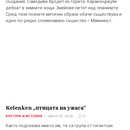
създания. Самодиви бродят из горите. Караконджули
дебнат в зимните нощи. Змейове летят над планините.
Сред тези познати митични образи обаче съществува и
едно по-рядко споменавано същество – Мамникът.
Kelenken „птицата на ужаса“
КУЛТУРА И ИСТОРИЯ
March 10, 2026
0
Както подсказва името им, те са група от гигантски