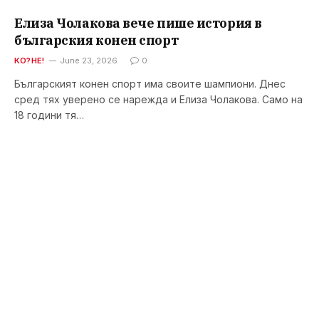
Елиза Чолакова вече пише история в
българския конен спорт
КО?НЕ!
June 23, 2026
0
Българският конен спорт има своите шампиони. Днес
сред тях уверено се нарежда и Елиза Чолакова. Само на
18 години тя…