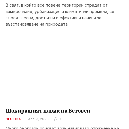
В свят, в който все повече територии страдат от
замърсяване, урбанизация и климатични промени, се
търсят лесни, достъпни и ефективни начини за
възстановяване на природата.
Шокиращият навик на Бетовен
ЧЕСТНО?
April 3, 2026
0
Много биографи описват този навик като отражение на