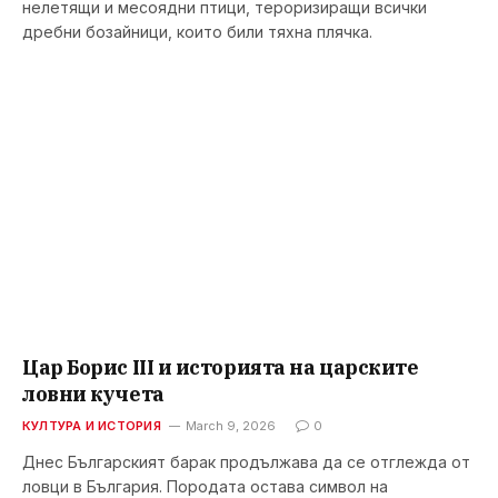
нелетящи и месоядни птици, тероризиращи всички
дребни бозайници, които били тяхна плячка.
Цар Борис III и историята на царските
ловни кучета
КУЛТУРА И ИСТОРИЯ
March 9, 2026
0
Днес Българският барак продължава да се отглежда от
ловци в България. Породата остава символ на