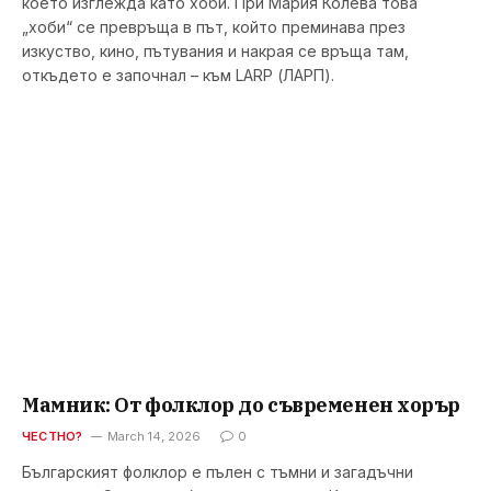
което изглежда като хоби. При Мария Колева това
„хоби“ се превръща в път, който преминава през
изкуство, кино, пътувания и накрая се връща там,
откъдето е започнал – към LARP (ЛАРП).
Мамник: От фолклор до съвременен хорър
ЧЕСТНО?
March 14, 2026
0
Българският фолклор е пълен с тъмни и загадъчни