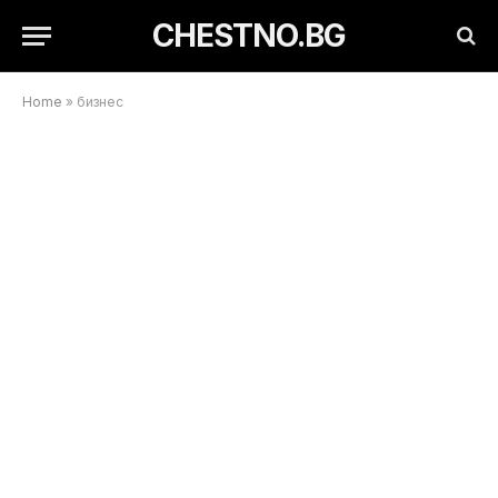
CHESTNO.BG
Home
»
бизнес