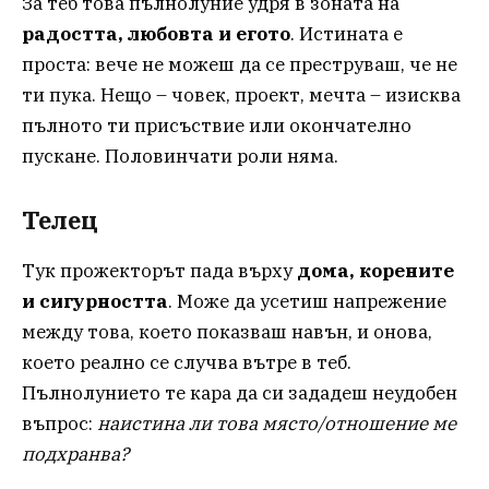
За теб това пълнолуние удря в зоната на
радостта, любовта и егото
. Истината е
проста: вече не можеш да се преструваш, че не
ти пука. Нещо – човек, проект, мечта – изисква
пълното ти присъствие или окончателно
пускане. Половинчати роли няма.
Телец
Тук прожекторът пада върху
дома, корените
и сигурността
. Може да усетиш напрежение
между това, което показваш навън, и онова,
което реално се случва вътре в теб.
Пълнолунието те кара да си зададеш неудобен
въпрос:
наистина ли това място/отношение ме
подхранва?