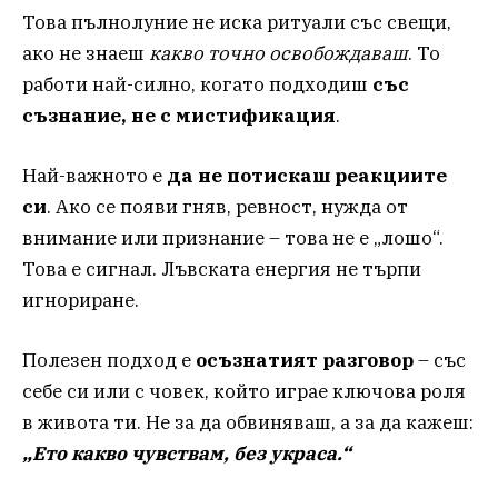
Това пълнолуние не иска ритуали със свещи,
ако не знаеш
какво точно освобождаваш
. То
работи най-силно, когато подходиш
със
съзнание, не с мистификация
.
Най-важното е
да не потискаш реакциите
си
. Ако се появи гняв, ревност, нужда от
внимание или признание – това не е „лошо“.
Това е сигнал. Лъвската енергия не търпи
игнориране.
Полезен подход е
осъзнатият разговор
– със
себе си или с човек, който играе ключова роля
в живота ти. Не за да обвиняваш, а за да кажеш:
„Ето какво чувствам, без украса.“