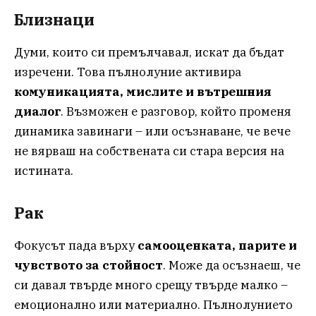
Близнаци
Думи, които си премълчавал, искат да бъдат
изречени. Това пълнолуние активира
комуникацията, мислите и вътрешния
диалог
. Възможен е разговор, който променя
динамика завинаги – или осъзнаване, че вече
не вярваш на собствената си стара версия на
истината.
Рак
Фокусът пада върху
самооценката, парите и
чувството за стойност
. Може да осъзнаеш, че
си давал твърде много срещу твърде малко –
емоционално или материално. Пълнолунието