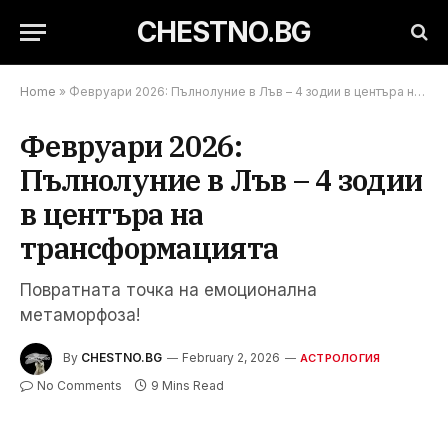
CHESTNO.BG
Home
»
Февруари 2026: Пълнолуние в Лъв – 4 зодии в центъра на трансформацията
Февруари 2026:
Пълнолуние в Лъв – 4 зодии
в центъра на
трансформацията
Повратната точка на емоционална
метаморфоза!
By
CHESTNO.BG
February 2, 2026
АСТРОЛОГИЯ
No Comments
9 Mins Read