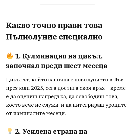
Какво точно прави това
Пълнолуние специално
1. Кулминация на цикъл,
започнал преди шест месеца
Цикълът, който започна с новолунието в Лъв
през юли 2025, сега достига своя връх – време
е да оцениш напредъка, да освободиш това,
което вече не служи, и да интегрираш уроците
от изминалите месеци.
2. Усилена страна на