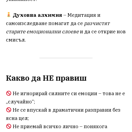
Духовна алхимия
– Медитация и
самоизследване помагат да се
разчистят
старите емоционални слоеве
и да се открие нов
смисъл.
Какво да НЕ правиш
Не игнорирай силните си емоции – това не е
„случайно“;
Не се впускай в драматични разправии без
ясна цел;
Не приемай всичко лично – понякога