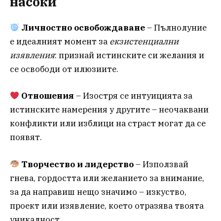
насоки
Личностно освобождаване
– Пълнолуние
е идеалният момент за
екзистенциални
изявления
: признай истинските си желания и
се освободи от илюзиите.
Отношения
– Изостря се интуицията за
истинските намерения у другите – неочаквани
конфликти или изблици на страст могат да се
появят.
Творчество и лидерство
– Използвай
гнева, гордостта или желанието за внимание,
за да направиш нещо значимо – изкуство,
проект или изявление, което отразява твоята
уникалност.