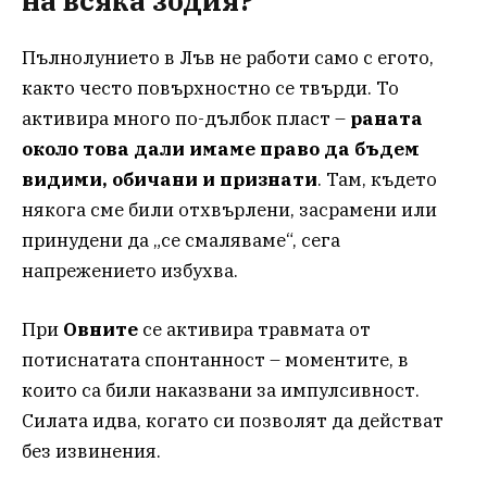
на всяка зодия
?
Пълнолунието в Лъв не работи само с егото,
както често повърхностно се твърди. То
активира много по-дълбок пласт –
раната
около това дали имаме право да бъдем
видими, обичани и признати
. Там, където
някога сме били отхвърлени, засрамени или
принудени да „се смаляваме“, сега
напрежението избухва.
При
Овните
се активира травмата от
потиснатата спонтанност – моментите, в
които са били наказвани за импулсивност.
Силата идва, когато си позволят да действат
без извинения.