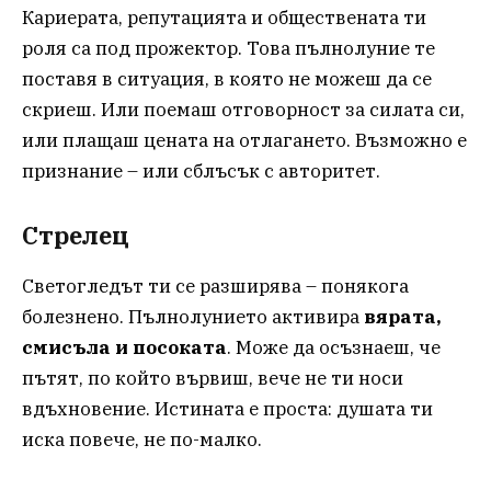
Кариерата, репутацията и обществената ти
роля са под прожектор. Това пълнолуние те
поставя в ситуация, в която не можеш да се
скриеш. Или поемаш отговорност за силата си,
или плащаш цената на отлагането. Възможно е
признание – или сблъсък с авторитет.
Стрелец
Светогледът ти се разширява – понякога
болезнено. Пълнолунието активира
вярата,
смисъла и посоката
. Може да осъзнаеш, че
пътят, по който вървиш, вече не ти носи
вдъхновение. Истината е проста: душата ти
иска повече, не по-малко.