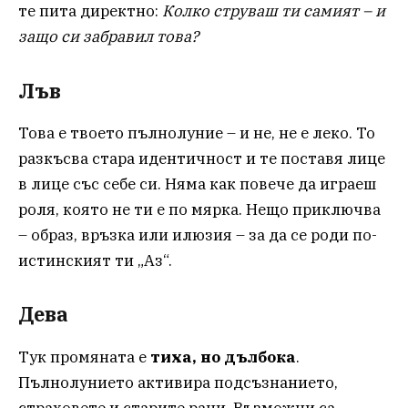
те пита директно:
Колко струваш ти самият – и
защо си забравил това?
Лъв
Това е твоето пълнолуние – и не, не е леко. То
разкъсва стара идентичност и те поставя лице
в лице със себе си. Няма как повече да играеш
роля, която не ти е по мярка. Нещо приключва
– образ, връзка или илюзия – за да се роди по-
истинският ти „Аз“.
Дева
Тук промяната е
тиха, но дълбока
.
Пълнолунието активира подсъзнанието,
страховете и старите рани. Възможни са