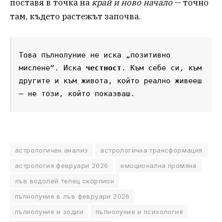
поставя в точка на
край и ново начало
— точно
там, където растежът започва.
Това пълнолуние не иска „позитивно 
мислене“. Иска 
честност
. Към себе си, към 
другите и към живота, който реално живееш 
– не този, който показваш.
астрологичен анализ
астрологична трансформация
астрология февруари 2026
емоционална промяна
лъв водолей телец скорпион
пълнолуние в лъв февруари 2026
пълнолуние и зодии
пълнолуние и психология