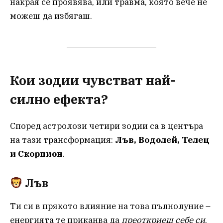
накрая се проявява, или травма, която вече не
можеш да избягаш.
Кои зодии чувстват най-
силно ефекта?
Според астролози четири зодии са в центъра
на тази трансформация:
Лъв, Водолей, Телец
и Скорпион
.
Лъв
Ти си в прякото влияние на това пълнолуние –
енергията те приканва да
преоткриеш себе си
,