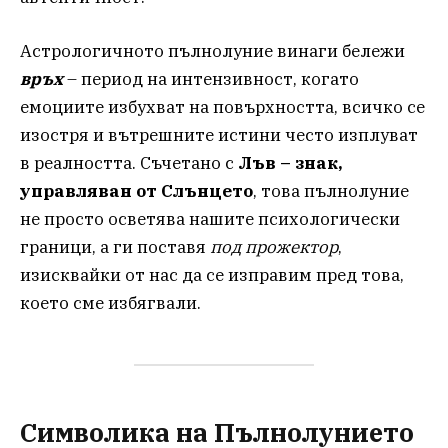
Астрологичното пълнолуние винаги бележи
връх
– период на интензивност, когато
емоциите избухват на повърхността, всичко се
изостря и вътрешните истини често изплуват
в реалността. Съчетано с
Лъв – знак,
управляван от Слънцето
, това пълнолуние
не просто осветява нашите психологически
граници, а ги поставя
под прожектор
,
изисквайки от нас да се изправим пред това,
което сме избягвали.
Символика на Пълнолунието