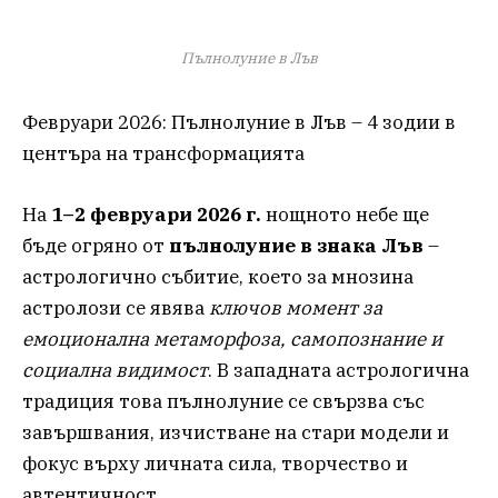
Пълнолуние в Лъв
Февруари 2026: Пълнолуние в Лъв – 4 зодии в
центъра на трансформацията
На
1–2 февруари 2026 г.
нощното небе ще
бъде огряно от
пълнолуние в знака Лъв
–
астрологично събитие, което за мнозина
астролози се явява
ключов момент за
емоционална метаморфоза, самопознание и
социална видимост
. В западната астрологична
традиция това пълнолуние се свързва със
завършвания, изчистване на стари модели и
фокус върху личната сила, творчество и
автентичност.