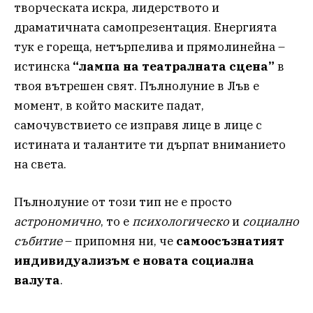
творческата искра, лидерството и
драматичната самопрезентация. Енергията
тук е гореща, нетърпелива и прямолинейна –
истинска
“лампа на театралната сцена”
в
твоя вътрешен свят. Пълнолуние в Лъв е
момент, в който маските падат,
самочувствието се изправя лице в лице с
истината и талантите ти дърпат вниманието
на света.
Пълнолуние от този тип не е просто
астрономично
, то е
психологическо
и
социално
събитие
– припомня ни, че
самоосъзнатият
индивидуализъм е новата социална
валута
.