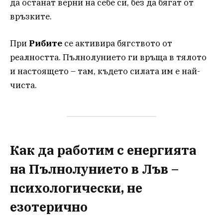
да останат верни на себе си, без да бягат от
връзките.
При
Рибите
се активира бягството от
реалността. Пълнолунието ги връща в тялото
и настоящето – там, където силата им е най-
чиста.
Как да работим с енергията
на Пълнолунието в Лъв –
психологически, не
езотерично