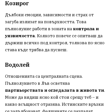
Козирог
Дълбоки емоции, зависимости и страх от
загуба излизат на повърхността. Това
пълнолуние работи в зоната на
контрола и
уязвимостта
. Колкото повече се опитваш да
държиш всичко под контрол, толкова по-ясно
става къде трябва да пуснеш.
Водолей
Отношенията са централната сцена.
Пълнолунието в Лъв осветява
партньорствата и огледалата в живота ти
.
Може да видиш ясно кой стои срещу теб – и
какво всъщност отразява. Истинските връзки
се задълбочават, фалшивите се разпадат.