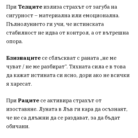
При
Телците
излиза страхът от загуба на
сигурност – материална или емоционална.
Пълнолунието ги учи, че истинската
стабилност не идва от контрол, а от вътрешна
опора.
Близнаците
се сблъскват с раната „не ме
чуват / не ме разбират“. Тяхната сила е в това
да кажат истината си ясно, дори ако не всички
я харесат.
При
Раците
се активира страхът от
изоставяне. Луната в Лъв ги кара да осъзнаят,
че не са длъжни да се раздават, за да бъдат
обичани.