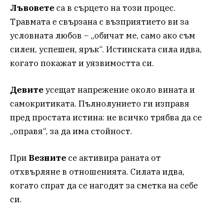
Лъвовете
са в сърцето на този процес.
Травмата е свързана с възприятието ви за
условната любов – „обичат ме, само ако съм
силен, успешен, ярък“. Истинската сила идва,
когато покажат и уязвимостта си.
Девите
усещат напрежение около вината и
самокритиката. Пълнолунието ги изправя
пред простата истина: не всичко трябва да се
„оправя“, за да има стойност.
При
Везните
се активира раната от
отхвърляне в отношенията. Силата идва,
когато спрат да се нагодят за сметка на себе
си.