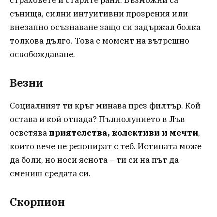
сънища, силни интуитивни прозрения или
внезапно осъзнаване защо си задържал болка
толкова дълго. Това е момент на вътрешно
освобождаване.
Везни
Социалният ти кръг минава през филтър. Кой
остава и кой отпада? Пълнолунието в Лъв
осветява
приятелства, колективи и мечти
,
които вече не резонират с теб. Истината може
да боли, но носи яснота – ти си на път да
смениш средата си.
Скорпион