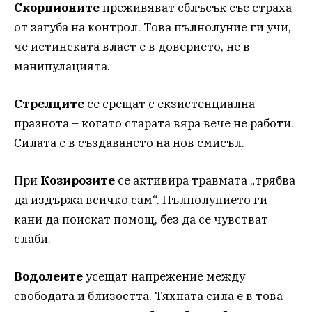
Скорпионите
преживяват сблъсък със страха
от загуба на контрол. Това пълнолуние ги учи,
че истинската власт е в доверието, не в
манипулацията.
Стрелците
се срещат с екзистенциална
празнота – когато старата вяра вече не работи.
Силата е в създаването на нов смисъл.
При
Козирозите
се активира травмата „трябва
да издържа всичко сам“. Пълнолунието ги
кани да поискат помощ, без да се чувстват
слаби.
Водолеите
усещат напрежение между
свободата и близостта. Тяхната сила е в това