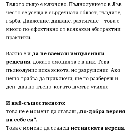
Тялото също е ключово. Пълнолунието в Лъв
често се усеща в сърдечната област, гърдите,
гърба. Движение, дишане, разтягане – това е
много по-ефективно от всякакви абстрактни
практики.
Важно е и
да не вземаш импулсивни
решения
, докато емоцията е в пик. Това
пълнолуние иска яснота, не разрушение. Ако
нещо трябва да приключи, ще го разбереш и
ден–два по-късно, когато шумът утихне.
И най-същественото:
това не е момент да ставаш
„по-добра версия
на себе си“.
Това е момент да станеш
истинската версия
.