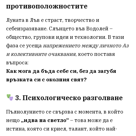
противоположностите
Луната в Лъв е страст, творчество и
себеизразяване. Слънцето във Водолей –
общество, групови идеи и технологии. В тази
фаза се усеща
напрежението между личното Аз
и колективните очаквания
, което поставя
въпроса:
Как мога да бъда себе си, без да загубя
връзката си с околния свят?
3. Психологическо разголване
Пълнолунието се свързва с момента, в който
нещо
„идва на светло“
– това може да е
истина, която си криел, талант, който най-