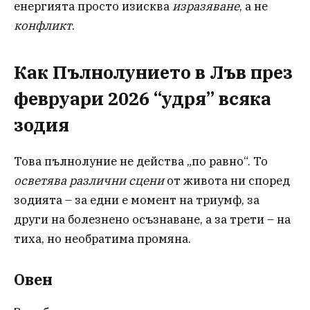
енергията просто изисква
изразяване
, а не
конфликт
.
Как Пълнолунието в Лъв през
февруари 2026 “удря” всяка
зодия
Това пълнолуние не действа „по равно“. То
осветява различни сцени
от живота ни според
зодията – за едни е момент на триумф, за
други на болезнено осъзнаване, а за трети – на
тиха, но необратима промяна.
Овен