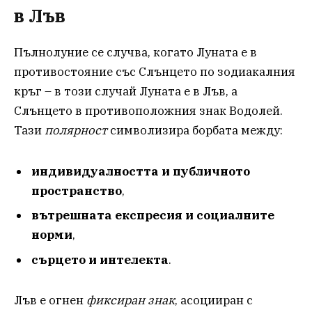
в Лъв
Пълнолуние се случва, когато Луната е в
противостояние със Слънцето по зодиакалния
кръг – в този случай Луната е в Лъв, а
Слънцето в противоположния знак Водолей.
Тази
полярност
символизира борбата между:
индивидуалността и публичното
пространство
,
вътрешната експресия и социалните
норми
,
сърцето и интелекта
.
Лъв е огнен
фиксиран знак
, асоцииран с