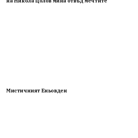
на Никола Цолов мина отвъд мечтите
Мистичният Eньовден