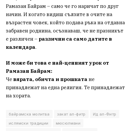
Рамазан Байрам – само че го наричат по друг
начин. И когато видиш сълзите в очите на
възрастен човек, който подава ръка на отдавна
забравен роднина, осъзнаваш, че не празникът
е различен –
различни са само датите в
календара
.
И може би това е най-ценният урок от
Рамазан Байрам:
Че
вярата, обичта и прошката
не
принадлежат на една религия. Те принадлежат
на хората.
байрамска молитва
закат ал-фитр
Ид ал-Фитр
ислямски традиции
мюсюлмани