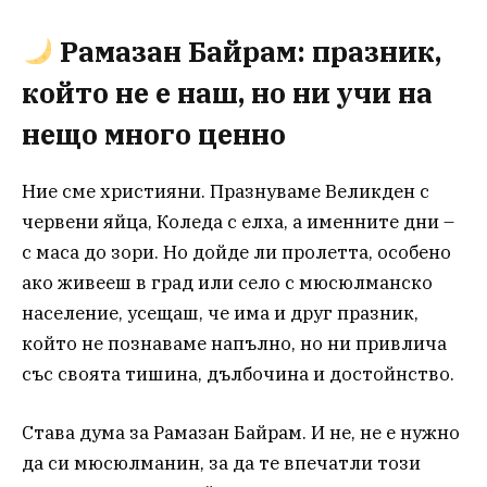
Рамазан Байрам: празник,
който не е наш, но ни учи на
нещо много ценно
Ние сме християни. Празнуваме Великден с
червени яйца, Коледа с елха, а именните дни –
с маса до зори. Но дойде ли пролетта, особено
ако живееш в град или село с мюсюлманско
население, усещаш, че има и друг празник,
който не познаваме напълно, но ни привлича
със своята тишина, дълбочина и достойнство.
Става дума за Рамазан Байрам. И не, не е нужно
да си мюсюлманин, за да те впечатли този