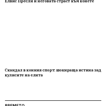
Елвис Пресли и неговата страст към конете
Скандал в конния спорт: шокираща истина зад
кулисите на елита
ВРЕМЕТО