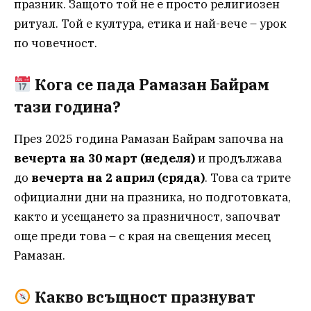
празник. Защото той не е просто религиозен
ритуал. Той е култура, етика и най-вече – урок
по човечност.
Кога се пада Рамазан Байрам
тази година?
През 2025 година Рамазан Байрам започва на
вечерта на 30 март (неделя)
и продължава
до
вечерта на 2 април (сряда)
. Това са трите
официални дни на празника, но подготовката,
както и усещането за празничност, започват
още преди това – с края на свещения месец
Рамазан.
Какво всъщност празнуват