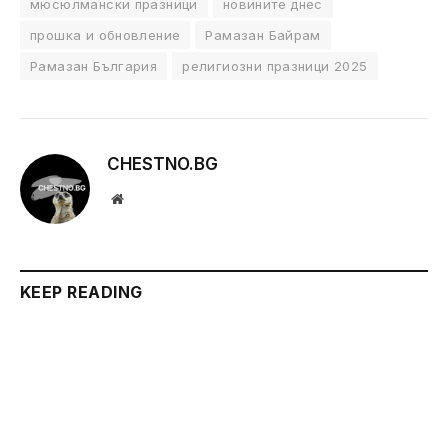
мюсюлмански празници
новините днес
прошка и обновление
Рамазан Байрам
Рамазан България
религиозни празници 2025
CHESTNO.BG
Website
KEEP READING