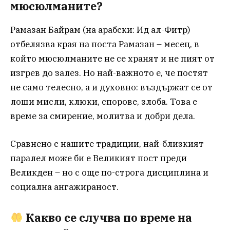
мюсюлманите?
Рамазан Байрам (на арабски: Ид ал-Фитр)
отбелязва края на поста Рамазан – месец, в
който мюсюлманите не се хранят и не пият от
изгрев до залез. Но най-важното е, че постят
не само телесно, а и духовно: въздържат се от
лоши мисли, клюки, спорове, злоба. Това е
време за смирение, молитва и добри дела.
Сравнено с нашите традиции, най-близкият
паралел може би е Великият пост преди
Великден – но с още по-строга дисциплина и
социална ангажираност.
Какво се случва по време на