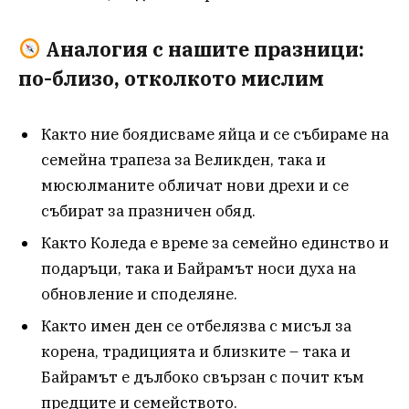
Аналогия с нашите празници:
по-близо, отколкото мислим
Както ние боядисваме яйца и се събираме на
семейна трапеза за Великден, така и
мюсюлманите обличат нови дрехи и се
събират за празничен обяд.
Както Коледа е време за семейно единство и
подаръци, така и Байрамът носи духа на
обновление и споделяне.
Както имен ден се отбелязва с мисъл за
корена, традицията и близките – така и
Байрамът е дълбоко свързан с почит към
предците и семейството.