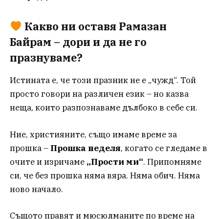
Какво ни оставя Рамазан
Байрам – дори и да не го
празнуваме?
Истината е, че този празник не е „чужд“. Той
просто говори на различен език – но казва
неща, които разпознаваме дълбоко в себе си.
Ние, християните, също имаме време за
прошка –
Прошка неделя
, когато се гледаме в
очите и изричаме
„Прости ми“
. Припомняме
си, че без прошка няма вяра. Няма обич. Няма
ново начало.
Същото правят и мюсюлманите по време на