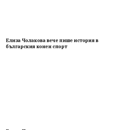
Елиза Чолакова вече пише история в
българския конен спорт