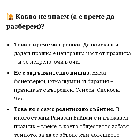
Какво не знаем (а е време да
разберем)?
Това е време за прошка.
Да поискаш и
дадеш прошка е централна част от празника
– и то искрено, очи в очи.
Не е задължително пищно.
Няма
фойерверки, няма шумни събирания –
празникът е вътрешен. Семеен. Спокоен.
Чист.
Това не е само религиозно събитие.
В
много страни Рамазан Байрам е и държавен
празник – време, в което обществото забавя
темпото, за да се обърне към човешкото.