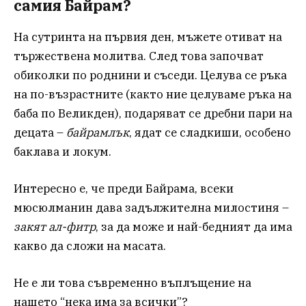
самия Байрам?
На сутринта на първия ден, мъжете отиват на
тържествена молитва. След това започват
обиколки по роднини и съседи. Целува се ръка
на по-възрастните (както ние целуваме ръка на
баба по Великден), подаряват се дребни пари на
децата –
байрамлък
, ядат се сладкиши, особено
баклава и локум.
Интересно е, че преди Байрама, всеки
мюсюлманин дава задължителна милостиня –
закят ал-фитр
, за да може и най-бедният да има
какво да сложи на масата.
Не е ли това съвременно въплъщение на
нашето “нека има за всички”?