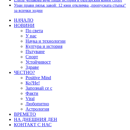
Елиза Чолакова вече пише история в българския конен спорт
Уран прави рязък завой: 12 юни отключва „пропусната стъпка“
за всички зодии
НАЧАЛО
НОВИНИ
По света
У нас
Наука и технологии
Култура и история
Пътуване
Спорт
Устойчивост
Здраве
ЧЕСТНО?
Positive Mind
Ко?Не!
Запознай се с
Факти
Viral
Любопитно
Астрология
ВРЕМЕТО
НА ДНЕШНИЯ ДЕН
КОНТАКТ С НАС