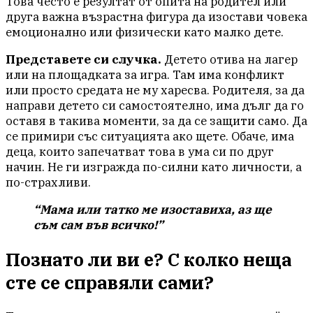
Това често е резултат от опита на родител или
друга важна възрастна фигура да изостави човека
емоционално или физически като малко дете.
Представете си случка.
Детето отива на лагер
или на площадката за игра. Там има конфликт
или просто средата не му харесва. Родителя, за да
направи детето си самостоятелно, има дълг да го
оставя в такива моменти, за да се защити само. Да
се примири със ситуацията ако щете. Обаче, има
деца, които запечатват това в ума си по друг
начин. Не ги изгражда по-силни като личности, а
по-страхливи.
“Мама или татко ме изоставиха, аз ще
съм сам във всичко!”
Познато ли ви е? С колко неща
сте се справяли сами?