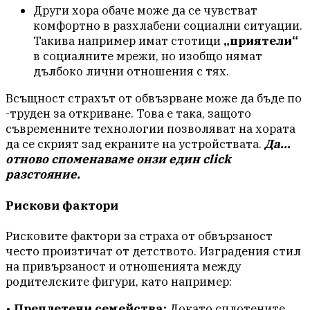
Други хора обаче може да се чувстват
комфортно в разхлабени социални ситуации.
Такива например имат стотици
„приятели“
в социалните мрежи, но изобщо нямат
дълбоко лични отношения с тях.
Всъщност страхът от обвъзрване може да бъде по
-труден за откриване. Това е така, защото
съвременните технологии позволяват на хората
да се скрият зад екраните на устройствата.
Да…
отново споменаваме онзи един click
разстояние.
Рискови фактори
Рисковите фактори за страха от обвързаност
често произтичат от детството. Изградения стил
на привързаност и отношенията между
родителските фигури, като например:
•
Преплетени семейства:
Докато сплотените