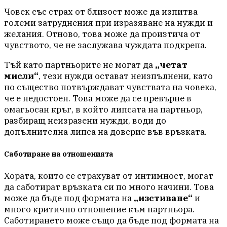
Човек със страх от близост може да изпитва
големи затруднения при изразяване на нужди и
желания. Отново, това може да произтича от
чувството, че не заслужава чуждата подкрепа.
Тъй като партньорите не могат да
„четат
мисли“
, тези нужди остават неизпълнени, като
по същество потвърждават чувствата на човека,
че е недостоен. Това може да се превърне в
омагьосан кръг, в който липсата на партньор,
разбиращ неизразени нужди, води до
допълнителна липса на доверие във връзката.
Саботиране на отношенията
Хората, които се страхуват от интимност, могат
да саботират връзката си по много начини. Това
може да бъде под формата на
„изстиване“
и
много критично отношение към партньора.
Саботирането може също да бъде под формата на