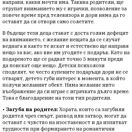
направи, какви мечти има. Такива родители, ще
отрупат вниманието му с играчки, позволение за
повече време пред телевизора и дори няма да го
оставят да си отвори само солетите.
В бъдеще тези деца стават с доста голям дефецит
на вниманието, с желание нещата да се случат
веднага и както те искат и естествено ще направя
нещо за вас, ако вие им угодите с подарък. Като на
подареното ще се радват точно 5 минути преди
да поискат още нещо. Детски психолози
споделят, че често купените подаръци дори не се
отварят, детето губи интерес в момента, в който
получи желаният обект. Няма желание нито
въображение да си играе с играчката дълго време.
Това е благодарение на този тип родители.
•
Загуба на родител:
Хората, които са загубили
родител чрез смърт, развод или затвор, могат да
останат с чувство на изоставеност и да изпитват
трудности при формирането на романтични