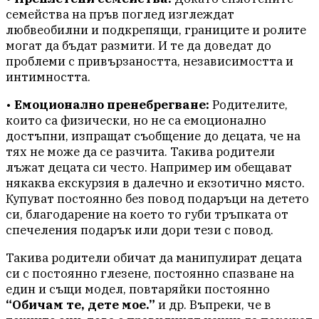
семейства на пръв поглед изглеждат
любвеобилни и подкрепящи, границите и ролите
могат да бъдат размити. И те да доведат до
проблеми с привързаността, независимостта и
интимността.
•
Емоционално пренебрегване:
Родителите,
които са физически, но не са емоционално
достъпни, изпращат съобщение до децата, че на
тях не може да се разчита. Такива родители
лъжат децата си често. Например им обещават
някаква екскурзия в далечно и екзотично място.
Купуват постоянно без повод подаръци на детето
си, благодарение на което то губи тръпката от
спечеления подарък или дори тези с повод.
Такива родители обичат да манипулират децата
си с постоянно глезене, постоянно спазване на
един и същи модел, повтаряйки постоянно
“Обичам те, дете мое.”
и др. Въпреки, че в