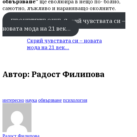
обвързване”
ще еволюира в нещо по- болно,
самотно, лъжливо и нараняващо околните.
ПРОЧЕТЕТЕ ОЩЕ: Скрий чувствата си –
новата мода на 21 век…
Скрий чувствата си – новата
мода на 21 век…
Автор:
Радост Филипова
интересно
наука
обвързване
психология
Радост Филипова