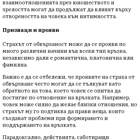
взаимоотношенията през юношеството и
зрелостта могат да продължат да влияят върху
отвореността на човека към интимността.
Признаци и прояви
Страхът от обвързаност може да се прояви по
много различни начини във всеки тип връзка,
независимо дали е романтична, платонична или
фамилна.
Важно е да се отбележи, че проявите на страха от
обвързване често могат да се тълкуват като
обратното на това, което човек се опитва да
постигне по отношение на връзката. Например,
човек може силно да желае близки отношения, но
страхът му го подтиква да прави неща, които
създават проблеми при формирането и
поддържането на връзката.
Парадоксално, действията, саботиращи