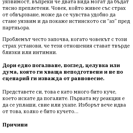
уязвимост, въпреки че двата вида могат да бъдат
тясно преплетени. Човек, който живее със страх
от обвързване, може да се чувства удобно да
стане уязвим и да покаже истинското си “аз” пред
партньора.
Проблемът често започва, когато човекът с този
страх установи, че тези отношения стават твърде
близки или интимни.
Дори едно погалване, поглед, целувка или
дума, която ги хваща неподготвени и не по
сценарий ги изважда от равновесие.
Представете си, това е като много бито куче,
което искате да погалите. Първата му реакция е
да се уплаши, свие или ухапе. Изборът вече идва
от това, колко е бито кучето…
Причини