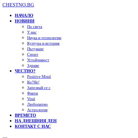
CHESTNO.BG
НАЧАЛО
НОВИНИ
По света
У нас
Наука и технологии
Култура и история
Пътуване
Спорт
Устойчивост
Здраве
ЧЕСТНО?
Positive Mind
Ко?Не!
Запознай се с
Факти
Viral
Любопитно
Астрология
ВРЕМЕТО
НА ДНЕШНИЯ ДЕН
КОНТАКТ С НАС