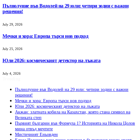
Пълнолуние във Водолей на 29 юли: четири зодии с важни
решения!
July 29, 2026
Мечки и хора: Европа търси нов подход
July 25, 2026
Юли 2026: космическият детектор на лъжата
July 4, 2026
Trending
Пълнолуние във Водолей на 29 юли: четири зодии с важни
решения!
Мечки и хора: Европа търси нов подход
Юли 2026: космическият детектор на лъжата
Акжан: златната кобила на Казахстан, която стана символ на
Великата степ
Първият българин във Формула 1? Историята на Никола Цолов
мина отвъд мечтите
Мистичният Eньовден