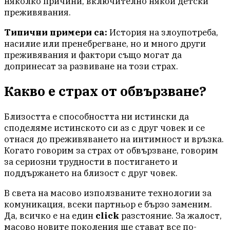
няколко причини, включително някои детски
преживявания.
Типични примери са:
История на злоупотреба,
насилие или пренебрегване, но и много други
преживявания и фактори също могат да
допринесат за развиване на този страх.
Какво е страх от обвързване?
Близостта е способността ни истински да
споделяме истинското си аз с друг човек и се
отнася до преживяването на интимност и връзка.
Когато говорим за страх от обвързване, говорим
за сериозни трудности в постигането и
поддържането на близост с друг човек.
В света на масово използваните технологии за
комуникация, всеки партньор е бързо заменим.
Да, всичко е на един
click
разстояние. За жалост,
масово новите поколения ще стават все по-