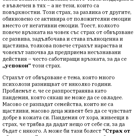
е въвлечен в тях – а не тези, които са
повърхностни. Този страх, за разлика от другите,
обикновено се активира от положителни емоции
вместо от негативни емоции. Тоест, колкото
повече връзката на човек със страх от обвързване
се развива, задълбочава и става пълноценна и
щастлива, толкова повече страхът нараства и
човекът започва да предприема несъзнавани
действия – често саботиращи връзката, за да се
„успокои“
този страх.
Страхът от обвързване е тема, която много
психолози разнищват от няколко години.
Проблемът е, че се разпространява като
пандемия, която сякаш не може да се овладее.
Масово се разпадат семейства, които не са
щастливи, масово деца живеят без да се чувстват
добре в кожата си. Пандемия от хора, живеещи в
страх, че трябва да дадат нещо от себе си, за да
бъдат с някого. А може би тази болест
“Страх от