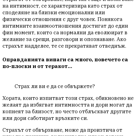
на интимност, се характеризира като страх от
споделяне на близки емоционални или
физически отношения с друг човек. Понякога
интимните взаимоотношения достигат до един
фин момент, които са нормални да еволюират в
желание за срещи, разговори и опознаване. Ако
страхът надделее, те се прекратяват отведнъж.
Оправданията винаги са много, повечето са
по-плоски и от теракот…
Страх ли ви е да се обвържете?
Хората, които изпитват този страх, обикновено не
желаят да избягват интимността и дори могат да
копнеят за близост, но често отблъскват другите
или дори саботират връзките си.
Страхът от обвързване, може да произтича от