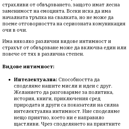
страхливи от обвързването, защото имат лесна
заменимост на емоцията. Всеки иска да има
началната тръпка на свалката, но не може да
поеме отговорността на сериозната комуникация
очи в очи.
Има няколко различни видове интимност и
страхът от обвързване може да включва един или
повече от тях в различна степен.
Видове интимност:
Интелектуална:
Способността да
споделяме нашите мисли и идеи с друг.
Желанието да разговаряме за политика,
история, книги, приключения сред
природата и други са показатели на силна
интелектуална интимност. Ние споделяме
нещо приятно, което ни е направило
щастливи. Чрез споделянето на приятните