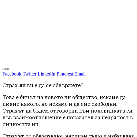
Share
Facebook
Twitter
LinkedIn
Pinterest
Email
Страх ли ви е да се обвържете?
Това е бичът на новото ни общество, искаме да
имаме някого, но искаме и да сме свободни.
Страхът да бъдем отговорни към половинката си
във взаимоотношение е показател за незрялост в
личността ни.
Страхът от обвързване, наричан също и избягване