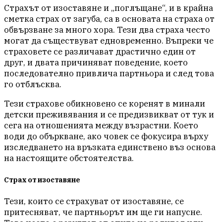
Страхът от изоставяне и „поглъщане“, и в крайна
сметка страх от загуба, са в основата на страха от
обвързване за много хора. Тези два страха често
могат да съществуват едновременно. Въпреки че
страховете се различават драстично един от
друг, и двата причиняват поведение, което
последователно привлича партньора и след това
го отблъсква.
Тези страхове обикновено се коренят в минали
детски преживявания и се предизвикват от тук и
сега на отношенията между възрастни. Което
води до объркване, ако човек се фокусира върху
изследването на връзката единствено въз основа
на настоящите обстоятелства.
Страх от изоставяне
Тези, които се страхуват от изоставяне, се
притесняват, че партньорът им ще ги напусне.