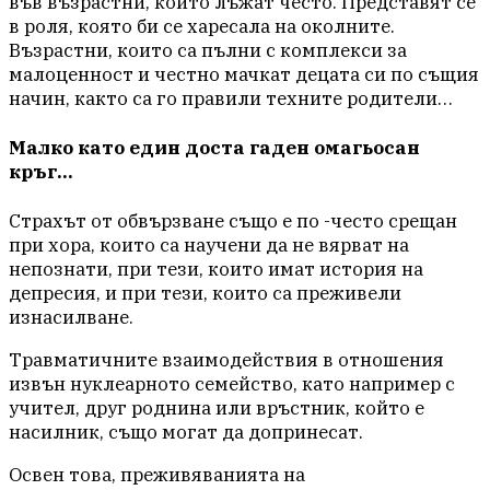
във възрастни, които лъжат често. Представят се
в роля, която би се харесала на околните.
Възрастни, които са пълни с комплекси за
малоценност и честно мачкат децата си по същия
начин, както са го правили техните родители…
Малко като един доста гаден омагьосан
кръг…
Страхът от обвързване също е по -често срещан
при хора, които са научени да не вярват на
непознати, при тези, които имат история на
депресия, и при тези, които са преживели
изнасилване.
Травматичните взаимодействия в отношения
извън нуклеарното семейство, като например с
учител, друг роднина или връстник, който е
насилник, също могат да допринесат.
Освен това, преживяванията на