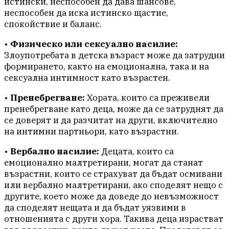
истински, неспособен да дава шансове,
неспособен да иска истинско щастие,
спокойствие и баланс.
•
Физическо или сексуално насилие:
Злоупотребата в детска възраст може да затрудни
формирането, както на емоционална, така и на
сексуална интимност като възрастен.
•
Пренебрегване:
Хората, които са преживели
пренебрегване като деца, може да се затруднят да
се доверят и да разчитат на други, включително
на интимни партньори, като възрастни.
•
Вербално насилие:
Децата, които са
емоционално малтретирани, могат да станат
възрастни, които се страхуват да бъдат осмивани
или вербално малтретирани, ако споделят нещо с
другите, което може да доведе до невъзможност
да споделят нещата и да бъдат уязвими в
отношенията с други хора. Такива деца израстват