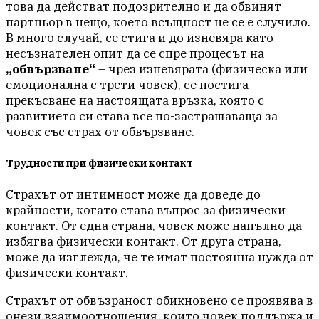
това да действат подозрително и да обвинят
партньор в нещо, което всъщност не се е случило.
В много случай, се стига и до изневяра като
несъзнателен опит да се спре процесът на
„обвързване“
– чрез изневярата (физическа или
емоционална с трети човек), се постига
прекъсване на настоящата връзка, която с
развитието си става все по-застрашаваща за
човек със страх от обвързване.
Трудности при физически контакт
Страхът от интимност може да доведе до
крайности, когато става въпрос за физически
контакт. От една страна, човек може напълно да
избягва физически контакт. От друга страна,
може да изглежда, че те имат постоянна нужда от
физически контакт.
Страхът от обвъзраност обикновено се проявява в
онези взаимоотношения, които човек поддържа и