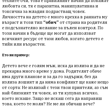
техните очи, това е правилният начин да покажат
любовта си, тя е паразитна, манипулативна и
токсична за младия подрастващ човек.
Личността на детето е много крехка в ранната му
възраст и този тип
“обич”
от страна на родителя
е подсъзнателно желание за пълен контрол. По
този начин в бъдеще ще могат да използват
всичкият ресурс от тази любов, когато детето е
тийн или възрастен.
Ето ви пример:
Детето вече е голям мъж, иска да излиза и да не
прекарва много време у дома. Родителят обаче
има други планове и за да го задържи, без да
излиза лошият и да няма конфликт ще каже нещо
от сорта: Не излизай с тези твои приятели, аз съм
най-близкият ти човек, аз ти купувах всичко,
което искаше. Защо не искаш сега да направиш
това, което те моля? Не ме ли обичаш вече?