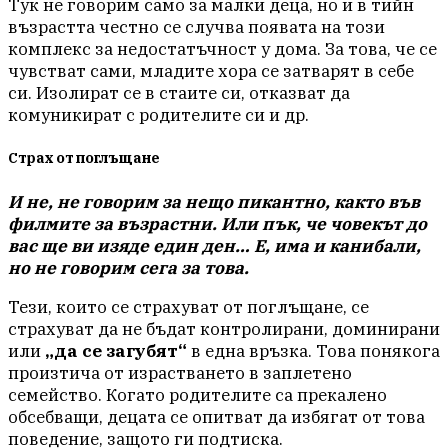
Тук не говорим само за малки деца, но и в тийн
възрастта честно се случва появата на този
комплекс за недостатъчност у дома. За това, че се
чувстват сами, младите хора се затварят в себе
си. Изолират се в стаите си, отказват да
комуникират с родителите си и др.
Страх от поглъщане
И не, не говорим за нещо пикантно, както във
филмите за възрастни. Или пък, че човекът до
вас ще ви изяде един ден… Е, има и канибали,
но не говорим сега за това.
Тези, които се страхуват от поглъщане, се
страхуват да не бъдат контролирани, доминирани
или
„да се загубят“
в една връзка. Това понякога
произтича от израстването в заплетено
семейство. Когато родителите са прекалено
обсебващи, децата се опитват да избягат от това
поведение, защото ги подтиска.