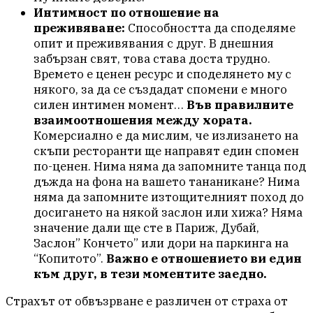
Интимност по отношение на
преживяване:
Способността да споделяме
опит и преживявания с друг. В днешния
забързан свят, това става доста трудно.
Времето е ценен ресурс и споделянето му с
някого, за да се създадат спомени е много
силен интимен момент…
Във правилните
взаимоотношения между хората.
Комерсиално е да мислим, че излизането на
скъпи ресторанти ще направят един спомен
по-ценен. Нима няма да запомните танца под
дъжда на фона на вашето тананикане? Нима
няма да запомните изтощителният поход до
досигането на някой заслон или хижа? Няма
значение дали ще сте в Париж, Дубай,
Заслон” Кончето” или дори на паркинга на
“Копитото”.
Важно е отношението ви един
към друг, в тези моментите заедно.
Страхът от обвъзрване е различен от страха от