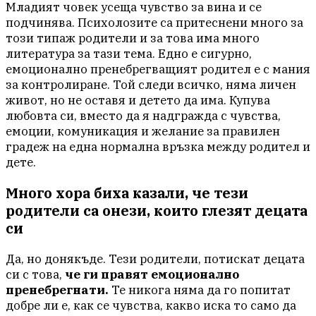
Младият човек усеща чувство за вина и се
подчинява. Психолозите са притеснени много за
този типаж родители и за това има много
литература за тази тема. Едно е сигурно,
емоционално пренебрегващият родител е с мания
за контролиране. Той следи всичко, няма личен
живот, но не оставя и детето да има. Купува
любовта си, вместо да я надгражда с чувства,
емоции, комуникация и желание за правилен
градеж на една нормална връзка между родител и
дете.
Много хора биха казали, че тези
родители са онези, които глезят децата
си
Да, но донякъде. Тези родители, потискат децата
си с това,
че ги правят емоционално
пренебрегнати.
Те никога няма да го попитат
добре ли е, как се чувства, какво иска то само да