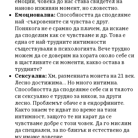
емоции, човека до нас става свидетел на
наново изживян момент, но словестно.
Емоционална:
Способността да споделяме
най -съкровените си чувства с друг.
Понякога не е срамно да плачем, да искаме
да споделим как се чувстваме и др. Това е
една от най-трудните интимности
съществували в психологията. Вече трудно
можем да се доверим на хората около себе си
в щастливите си моменти, какво остава в
трудните?
Сексуална:
Хм, разменната монета на 21 век.
Лесно достижима… Но много интимна.
Способността да споделяме себе си и тялото
си сексуално е трудно за някои, за други
лесно. Проблемът обаче е в ендорфините.
Както знаем те идват по време на тази
интимност, защото те ни карат да се
чувстваме добре с този човек. Да го мислим
да специален, за по-близък и естествено да
му имаме доверие.