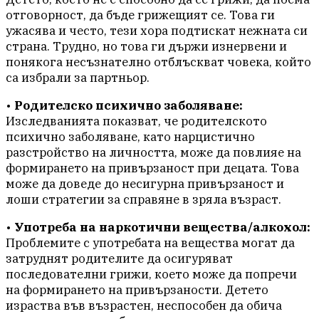
отговорност, да бъде грижещият се. Това ги
ужасява и често, тези хора подтискат нежната си
страна. Трудно, но това ги държи изнервени и
понякога несъзнателно отблъскват човека, който
са избрали за партньор.
•
Родителско психично заболяване:
Изследванията показват, че родителското
психично заболяване, като нарцистично
разстройство на личността, може да повлияе на
формирането на привързаност при децата. Това
може да доведе до несигурна привързаност и
лоши стратегии за справяне в зряла възраст.
•
Употреба на наркотични вещества/алкохол:
Проблемите с употребата на вещества могат да
затруднят родителите да осигуряват
последователни грижи, което може да попречи
на формирането на привързаности. Детето
израства във възрастен, неспособен да обича