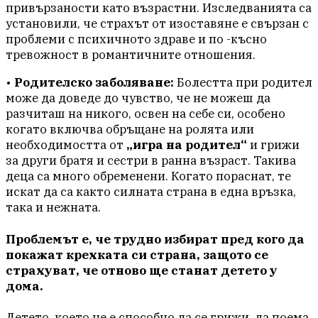
привързаности като възрастни. Изследванията са
установили, че страхът от изоставяне е свързан с
проблеми с психичното здраве и по -късно
тревожност в романтичните отношения.
•
Родителско заболяване:
Болестта при родител
може да доведе до чувство, че не можеш да
разчиташ на никого, освен на себе си, особено
когато включва обръщане на ролята или
необходимостта от
„игра на родител“
и грижи
за други братя и сестри в ранна възраст. Такива
деца са много обременени. Когато пораснат, те
искат да са както силната страна в една връзка,
така и нежната.
Проблемът е, че трудно избират пред кого да
покажат крехката си страна, защото се
страхуват, че отново ще станат детето у
дома.
Детето, което не е способно да се грижи, да поема