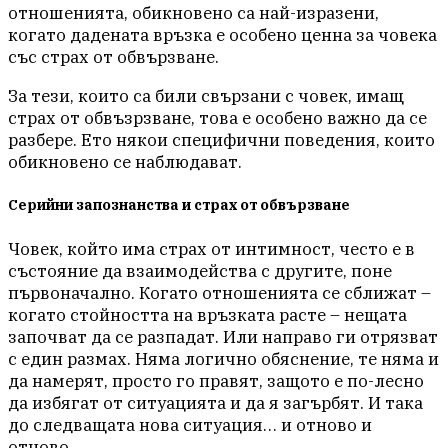
отношенията, обикновено са най-изразени,
когато дадената връзка е особено ценна за човека
със страх от обвързване.
За тези, които са били свързани с човек, имащ
страх от обвъзрзване, това е особено важно да се
разбере. Ето някои специфични поведения, които
обикновено се наблюдават.
Серийни запознанства и страх от обвързване
Човек, който има страх от интимност, често е в
състояние да взаимодейства с другите, поне
първоначално. Когато отношенията се сближат –
когато стойността на връзката расте – нещата
започват да се разпадат. Или направо ги отрязват
с един размах. Няма логично обяснение, те няма и
да намерят, просто го правят, защото е по-лесно
да избягат от ситуацията и да я загърбят. И така
до следващата нова ситуация… и отново и
отново.