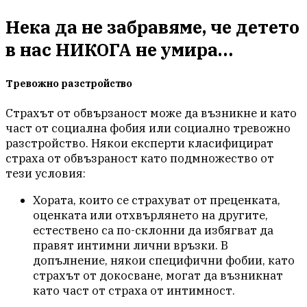
Нека да не забравяме, че детето
в нас НИКОГА не умира…
Тревожно разстройство
Страхът от обвързаност може да възникне и като
част от социална фобия или социално тревожно
разстройство. Някои експерти класифицират
страха от обвъзраност като подмножество от
тези условия:
Хората, които се страхуват от преценката,
оценката или отхвърлянето на другите,
естествено са по-склонни да избягват да
правят интимни лични връзки. В
допълнение, някои специфични фобии, като
страхът от докосване, могат да възникнат
като част от страха от интимност.