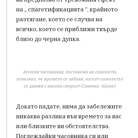
на „ спагетификацията “, крайното
разтягане, което се случва на
всичко, което се приближи твърде
близо до черна дупка.
Атомни часовници, поставени на самолети,
показват, че времето се забавя, когато самолетът
се движи с висока скорост (Снимка: Alamy)
Докато падате, няма да забележите
никаква разлика във времето за вас
или близките ви обстоятелства.
Поглеждайки часовника си или