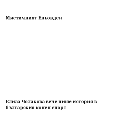
Мистичният Eньовден
Елиза Чолакова вече пише история в
българския конен спорт