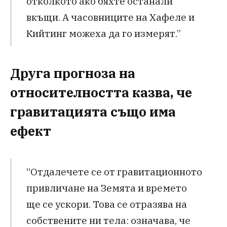
отколкото ако бяхте останали
вкъщи. А часовниците на Хафеле и
Кийтинг можеха да го измерят.”
Друга прогноза на
относителността казва, че
гравитацията също има
ефект
“Отдалечете се от гравитационното
привличане на Земята и времето
ще се ускори. Това се отразява на
собствените ни тела: означава, че