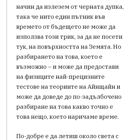
начин да излезем от черната дупка,
така че нито един пътник във
времето от бъдещето не може да
използва този трик, за да не посети
тук, на повърхността на Земята. Но
разбирането на това, което е
възможно – и може да предостави
на физиците най-прецизните
тестове на теориите на Айнщайн и
може да доведе до по-задълбочено
разбиране на това какво точно е
това нещо, което наричаме време.
По-добре е да летиш около света с