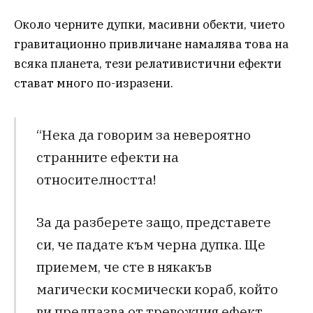
Около черните дупки, масивни обекти, чието
гравитационно привличане намалява това на
всяка планета, тези релативистични ефекти
стават много по-изразени.
“Нека да говорим за невероятно
странните ефекти на
относителността!
За да разберете защо, представете
си, че падате към черна дупка. Ще
приемем, че сте в някакъв
магически космически кораб, който
ви предпазва от тревожния ефект