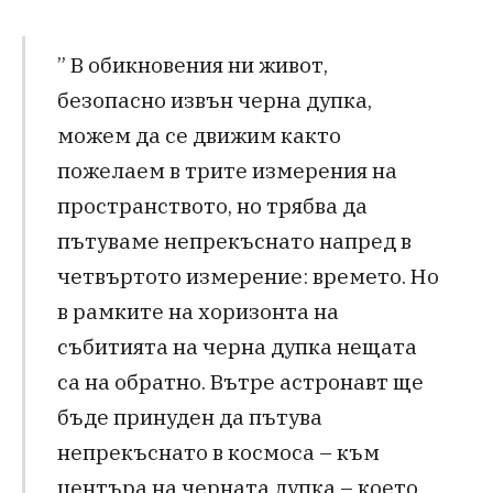
” В обикновения ни живот,
безопасно извън черна дупка,
можем да се движим както
пожелаем в трите измерения на
пространството, но трябва да
пътуваме непрекъснато напред в
четвъртото измерение: времето. Но
в рамките на хоризонта на
събитията на черна дупка нещата
са на обратно. Вътре астронавт ще
бъде принуден да пътува
непрекъснато в космоса – към
центъра на черната дупка – което