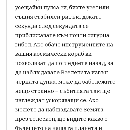
усещайки пулса си, бихте усетили
същия стабилен ритъм, докато
секунда след секундата се
приближавате към почти сигурна
гибел. Ако обаче инструментите на
вашия космически кораб ви
позволяват да погледнете назад, за
да наблюдавате Вселената извън
черната дупка, може да забележите
нещо странно – събитията там ще
изглеждат ускоряващи се. Ако
можете да наблюдавате Земята
през телескоп, ще видите какво е
бъдещето на нашата планета и