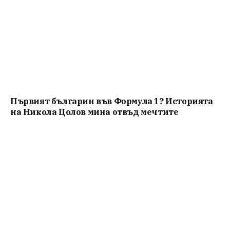
Първият българин във Формула 1? Историята
на Никола Цолов мина отвъд мечтите