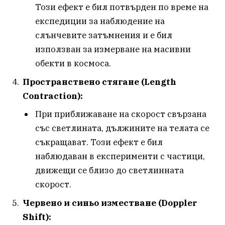
Този ефект е бил потвърден по време на
експедиции за наблюдение на
слънчевите затъмнения и е бил
използван за измерване на масивни
обекти в космоса.
Пространствено стягане (Length
Contraction):
При приближаване на скорост свързана
със светлината, дължините на телата се
съкращават. Този ефект е бил
наблюдаван в експерименти с частици,
движещи се близо до светлинната
скорост.
Червено и синьо изместване (Doppler
Shift):