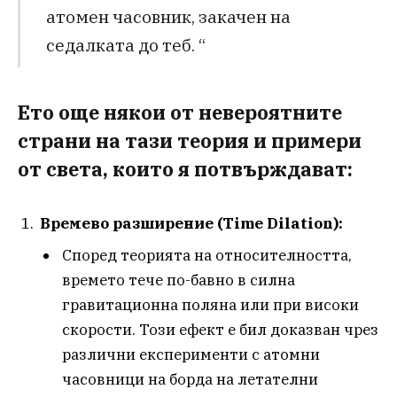
атомен часовник, закачен на
седалката до теб. “
Ето още някои от невероятните
страни на тази теория и примери
от света, които я потвърждават:
Времево разширение (Time Dilation):
Според теорията на относителността,
времето тече по-бавно в силна
гравитационна поляна или при високи
скорости. Този ефект е бил доказван чрез
различни експерименти с атомни
часовници на борда на летателни