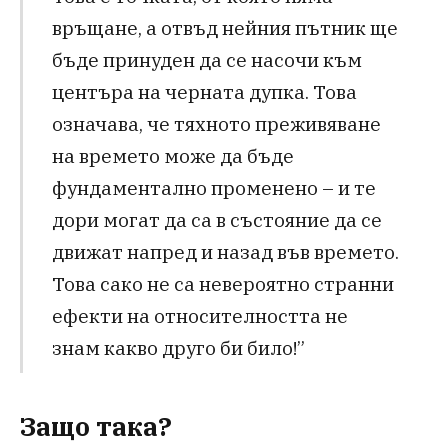
връщане, а отвъд нейния пътник ще
бъде принуден да се насочи към
центъра на черната дупка. Това
означава, че тяхното преживяване
на времето може да бъде
фундаментално променено – и те
дори могат да са в състояние да се
движат напред и назад във времето.
Това сако не са невероятно странни
ефекти на относителността не
знам какво друго би било!”
Защо така?