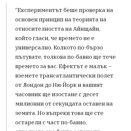
“Експериментът беше проверка на
основен принцип на теорията на
относителността на Айнщайн,
който гласи, че времето не е
универсално. Колкото по-бързо
пътувате, толкова по-бавно ще тече
времето за вас. Ефектът е малък –
вземете трансатлантически полет
от Лондон до Ню Йорк и вашият
часовник ще изостане с десет
милионни от секундата оставен на
земята. Но въпреки това ще сте
остарели с част по-бавно,