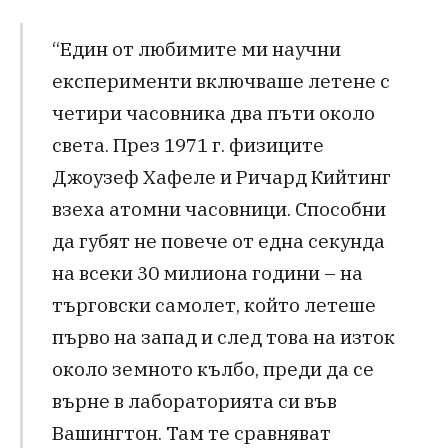
“Един от любимите ми научни
експерименти включваше летене с
четири часовника два пъти около
света. През 1971 г. физиците
Джоузеф Хафеле и Ричард Кийтинг
взеха атомни часовници. Способни
да губят не повече от една секунда
на всеки 30 милиона години – на
търговски самолет, който летеше
първо на запад и след това на изток
около земното кълбо, преди да се
върне в лабораторията си във
Вашингтон. Там те сравняват