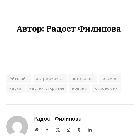
Автор:
Радост Филипова
Айнщайн
астрофизика
интересно
космос
наука
научни открития
новини
строномия
Радост Филипова
Website
Facebook
X
Instagram
Tumblr
LinkedIn
(Twitter)