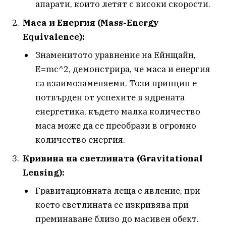
апарати, които летят с високи скорости.
Маса и Енергия (Mass-Energy
Equivalence):
Знаменитото уравнение на Ейнщайн,
E=mc^2, демонстрира, че маса и енергия
са взаимозаменяеми. Този принцип е
потвърден от успехите в ядрената
енергетика, където малка количество
маса може да се преобрази в огромно
количество енергия.
Кривина на светлината (Gravitational
Lensing):
Гравитационната леща е явление, при
което светлината се изкривява при
преминаване близо до масивен обект.