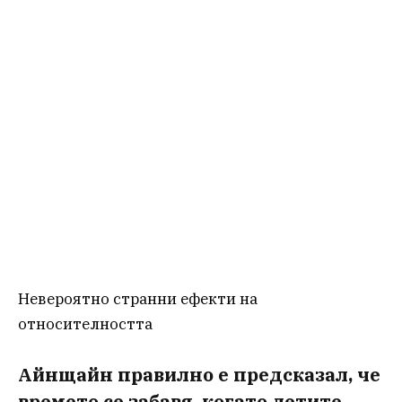
Невероятно странни ефекти на
относителността
Айнщайн правилно е предсказал, че
времето се забавя, когато летите