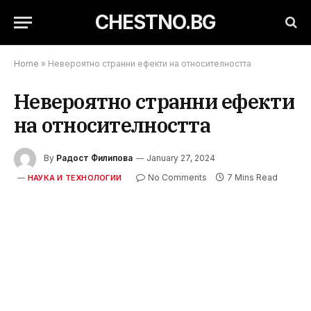
CHESTNO.BG
Home
»
Невероятно странни ефекти на относителността
Невероятно странни ефекти
на относителността
By
Радост Филипова
January 27, 2024
No Comments
7 Mins Read
НАУКА И ТЕХНОЛОГИИ