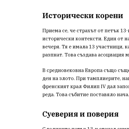
Исторически корени
Приема се, че страхът от петък 13
исторически контексти. Един от н
вечеря. Тя е имала 13 участници, к
разпнат. Това създава асоциация 
В средновековна Европа също съще
ден на злото. При тамплиерите, нап
френският крал Филип IV дал запо
реда. Това събитие поставяло нача
Суеверия и поверия
С годините петък 13-и станал симв