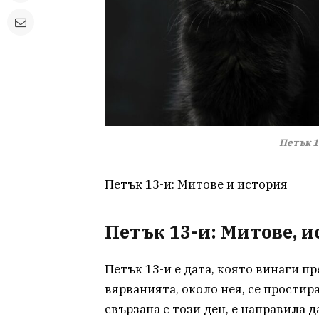
Петък 1
Петък 13-и: Митове и история
Петък 13-и: Митове, 
Петък 13-и е дата, която винаги п
вярванията, около нея, се простир
свързана с този ден, е направила 