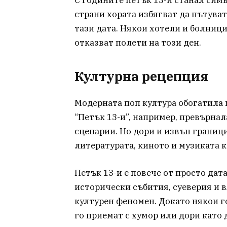
страни хората избягват да пътуват
тази дата. Някои хотели и болници
отказват полети на този ден.
Културна рецепция
Модерната поп култура обогатила 
“Петък 13-и”, например, превърнал
сценарии. Но дори и извън граници
литературата, киното и музиката 
Петък 13-и е повече от просто дат
исторически събития, суеверия и 
културен феномен. Докато някои го
го приемат с хумор или дори като 