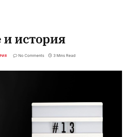
 и история
No Comments
3 Mins Read
РИЯ