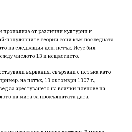
-и произлиза от различни културни и
ай-популярните теории сочи към последната
ато на следващия ден, петък, Исус бил
между числото 13 и нещастието.
ствували вярвания, свързани с петъка като
ример, на петък, 13 октомври 1307 г.,
вед за арестуването на всички членове на
лото на мита за прокълнатата дата.
ол на нещастие в много култури. В много