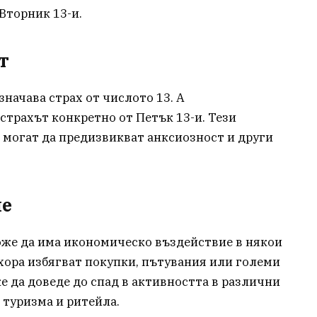
 Вторник 13-и.
т
начава страх от числото 13. А
страхът конкретно от Петък 13-и. Тези
и могат да предизвикват анксиозност и други
ие
може да има икономическо въздействие в някои
 хора избягват покупки, пътувания или големи
е да доведе до спад в активността в различни
 туризма и ритейла.