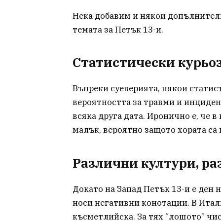
Нека добавим и някои допълнител
темата за Петък 13-и.
Статистически курьо
Въпреки суеверията, някои статис
вероятността за травми и инцидент
всяка друга дата. Иронично е, че в
малък, вероятно защото хората са 
Различни култури, ра
Докато на Запад Петък 13-и е ден н
носи негативни конотации. В Итали
късметлийска. За тях “лошото” чис