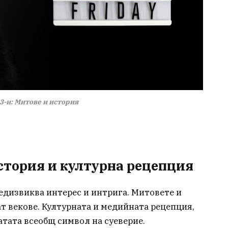
3-и: Митове и история
история и културна рецепция
редизвиква интерес и интрига. Митовете и
ат векове. Културната и медийната рецепция,
датата всеобщ символ на суеверие.