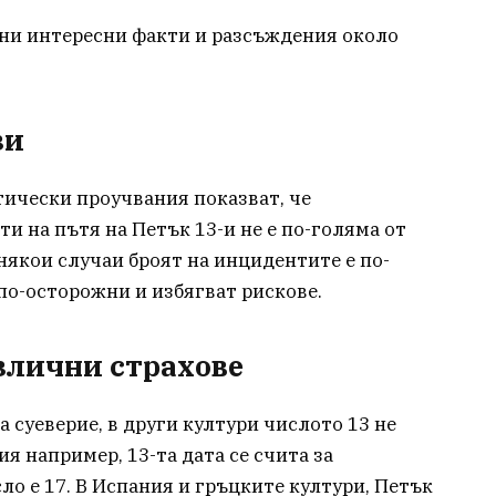
ни интересни факти и разсъждения около
зи
тически проучвания показват, че
и на пътя на Петък 13-и не е по-голяма от
 някои случаи броят на инцидентите е по-
по-осторожни и избягват рискове.
злични страхове
а суеверие, в други култури числото 13 не
я например, 13-та дата се счита за
ло е 17. В Испания и гръцките култури, Петък