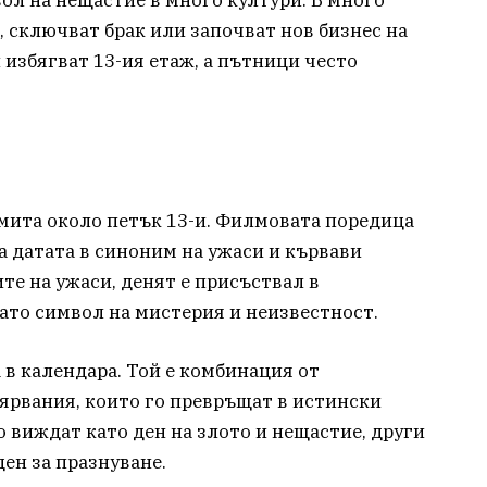
, сключват брак или започват нов бизнес на
 избягват 13-ия етаж, а пътници често
мита около петък 13-и. Филмовата поредица
а датата в синоним на ужаси и кървави
те на ужаси, денят е присъствал в
като символ на мистерия и неизвестност.
а в календара. Той е комбинация от
вярвания, които го превръщат в истински
 виждат като ден на злото и нещастие, други
ден за празнуване.