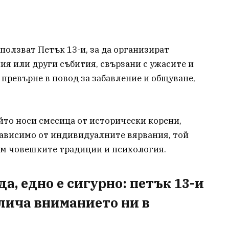
ползват Петък 13-и, за да организират
ия или други събития, свързани с ужасите и
 превърне в повод за забавление и общуване,
ойто носи смесица от исторически корени,
зависимо от индивидуалните вярвания, той
ъм човешките традиции и психология.
а, едно е сигурно: петък 13-и
лича вниманието ни в