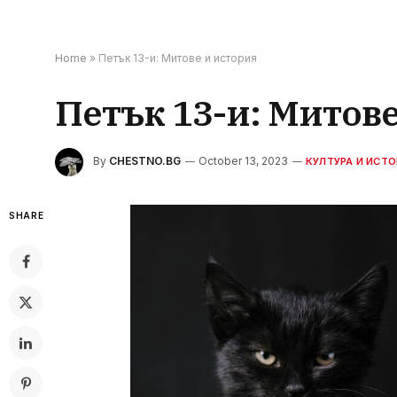
Home
»
Петък 13-и: Митове и история
Петък 13-и: Митове
By
CHESTNO.BG
October 13, 2023
КУЛТУРА И ИСТО
SHARE