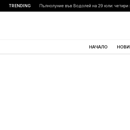
TRENDING
Пълнолуние във Водолей на 29 юли: четири 
НАЧАЛО
НОВИ