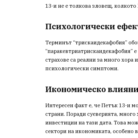
13-и не е толкова зловещ, колкото
Психологически ефек
Терминът “трискаидекафобия” обоз
“паракевтриатрискаидекафобия” е 
страхове са реални за много хора 
психологически симптоми.
Икономическо влиян
Интересен факт е, че Петък 13-и 
страни. Поради суеверията, много
инвестиции на тази дата. Това мож
сектори на икономиката, особено в