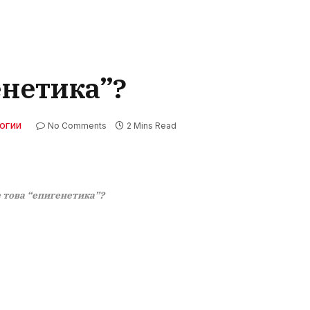
енетика”?
No Comments
2 Mins Read
ЛОГИИ
е това “епигенетика”?