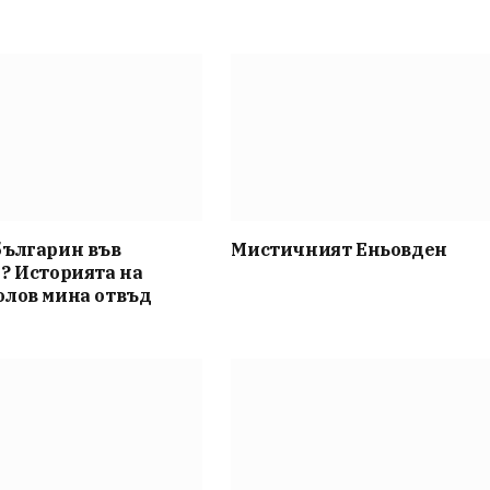
българин във
Мистичният Eньовден
? Историята на
олов мина отвъд