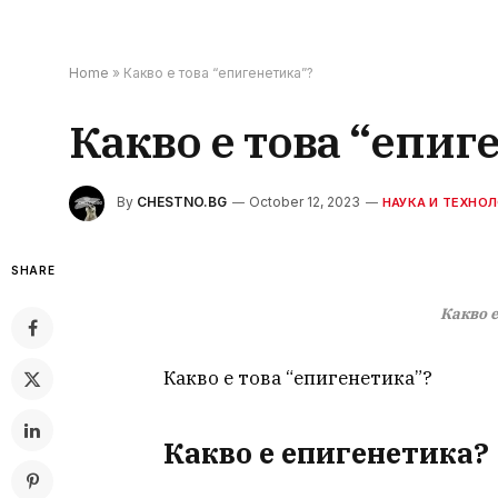
Home
»
Какво е това “епигенетика”?
Какво е това “епиг
By
CHESTNO.BG
October 12, 2023
НАУКА И ТЕХНО
SHARE
Какво 
Какво е това “епигенетика”?
Какво е епигенетика?