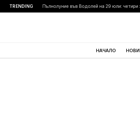
TRENDING
Пълнолуние във Водолей на 29 юли: четири 
НАЧАЛО
НОВИ