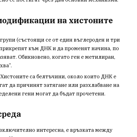
модификации на хистоните
групи (състоящи се от един въглероден и три
 прикрепят към ДНК и да променят начина, по
зяват. Обикновено, когато ген е метилиран,
хва”.
Хистоните са белтъчини, около които ДНК е
гат да причинят затягане или разхлабване на
еделени гени могат да бъдат прочетени.
среда
изключително интересна, е връзката между