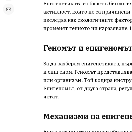
Епигенетиката е област в биология
активност, които не са причинени
изследва как екологичните фактори
променят генното ни изразяване. Н
Геномът и епигеномъ
За да разберем епигенетиката, пър
и епигеном. Геномът представлява
или организъм. Той кодира инстру
Епигеномът, от друга страна, регул
четат.
Механизми на епиген
Епигенетичните промени обикнове