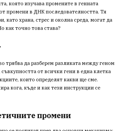
та, която изучава промените в генната
 от промени в ДНК последователността. Тя
, като храна, стрес и околна среда, могат да
о как точно това става?
т
во трябва да разберем разликата между геном
 съвкупността от всички гени в една клетка
кциите, които определят какви ще сме.
ира кога, къде и как тези инструкции се
етичните промени
но се постигат чрез два основни механизма: