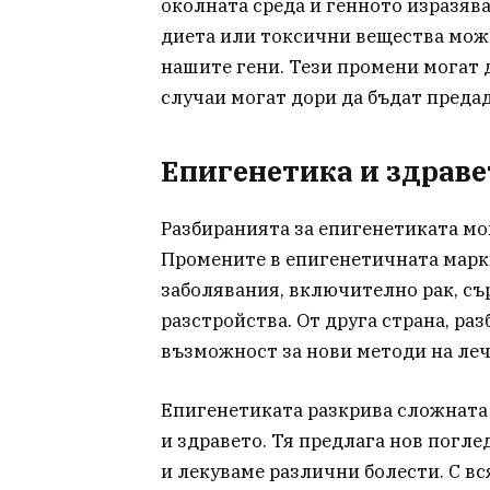
околната среда и генното изразява
диета или токсични вещества мож
нашите гени. Тези промени могат 
случаи могат дори да бъдат преда
Епигенетика и здраве
Разбиранията за епигенетиката мо
Промените в епигенетичната марк
заболявания, включително рак, с
разстройства. От друга страна, ра
възможност за нови методи на леч
Епигенетиката разкрива сложната
и здравето. Тя предлага нов погле
и лекуваме различни болести. С в