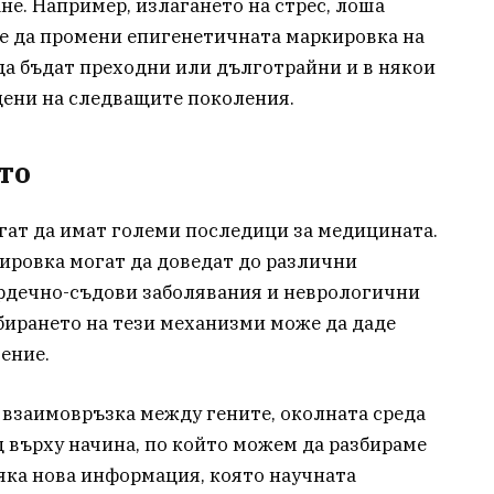
не. Например, излагането на стрес, лоша
е да промени епигенетичната маркировка на
да бъдат преходни или дълготрайни и в някои
дени на следващите поколения.
то
гат да имат големи последици за медицината.
ировка могат да доведат до различни
ърдечно-съдови заболявания и неврологични
збирането на тези механизми може да даде
ение.
 взаимовръзка между гените, околната среда
д върху начина, по който можем да разбираме
сяка нова информация, която научната