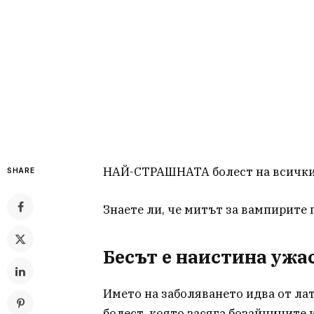
НАЙ-СТРАШНАТА болест на всички
SHARE
Знаете ли, че митът за вампирите 
Бесът е наистина ужа
Името на заболяването идва от ла
болест, която засяга бозайниците 