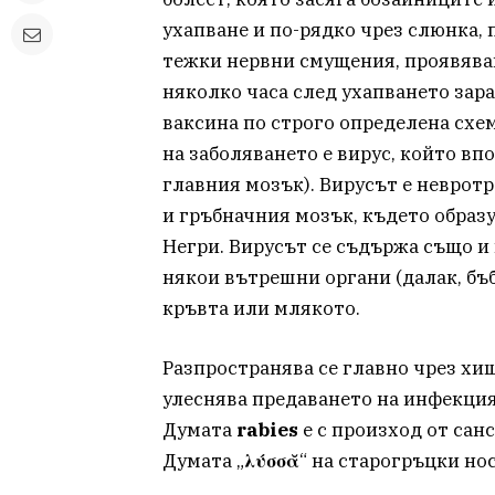
ухапване и по-рядко чрез слюнка, 
тежки нервни смущения, проявяващи
няколко часа след ухапването зара
ваксина по строго определена схе
на заболяването е вирус, който в
главния мозък). Вирусът е невротр
и гръбначния мозък, където образ
Негри. Вирусът се съдържа също и
някои вътрешни органи (далак, бъб
кръвта или млякото.
Разпространява се главно чрез хи
улеснява предаването на инфекция
Думата
rabies
е с произход от санс
Думата „
λύσσᾰ
“ на старогръцки но