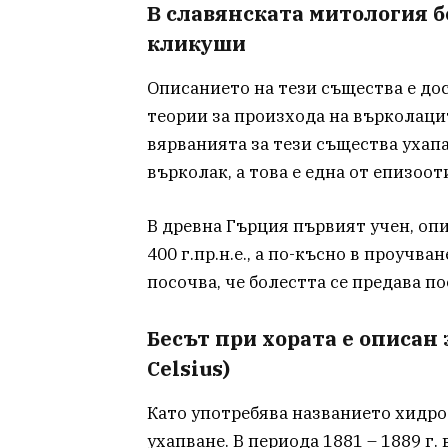
В славянската митология б
кликуши
Описанието на тези същества е до
теории за произхода на върколаците
вярванията за тези същества ухап
върколак, а това е една от епизоо
В древна Гърция първият учен, опи
400 г.пр.н.е., а по-късно в проучва
посочва, че болестта се предава п
Бесът при хората е описан 
Celsius)
Като употребява названието хидро
ухапване. В периода 1881 – 1889 г.