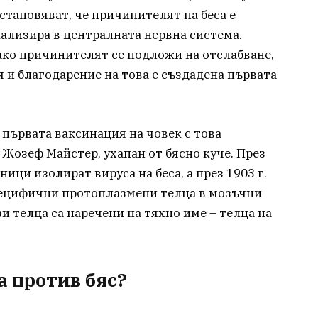
установяват, че причинителят на беса е
кализира в централната нервна система.
ако причинителят се подложи на отслабване,
 и благодарение на това е създадена първата
 първата ваксинация на човек с това
 Жозеф Майстер, ухапан от бясно куче. През
ници изолират вируса на беса, а през 1903 г.
пецифични протоплазмени телца в мозъчни
и телца са наречени на тяхно име – телца на
а против бяс?