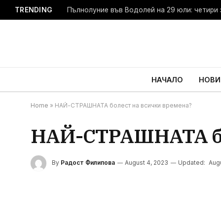
TRENDING
Мечки и хора: Европа търси нов подход
НАЧАЛО
НОВИ
Home
»
НАЙ-СТРАШНАТА болест на всички времена?
НАЙ-СТРАШНАТА бо
By
Радост Филипова
August 4, 2023
Updated:
Aug