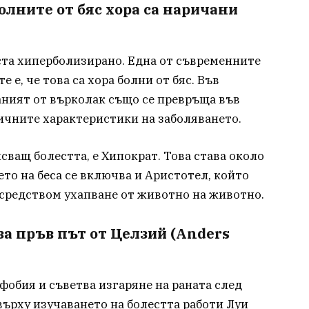
олните от бяс хора са наричани
ста хиперболизирано. Една от съвременните
 е, че това са хора болни от бяс. Във
аният от върколак също се превръща във
тичните характеристики на заболяването.
сващ болестта, е Хипократ. Това става около
нето на беса се включва и Аристотел, който
осредством ухапване от животно на животно.
за пръв път от Целзий (Anders
фобия и съветва изгаряне на раната след
 върху изучаването на болестта работи Луи