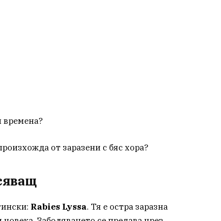
 времена?
произхожда от заразени с бяс хора?
сяващ
тински:
Rabies Lyssa
. Тя е остра заразна
и човека. Заболяването се предава чрез