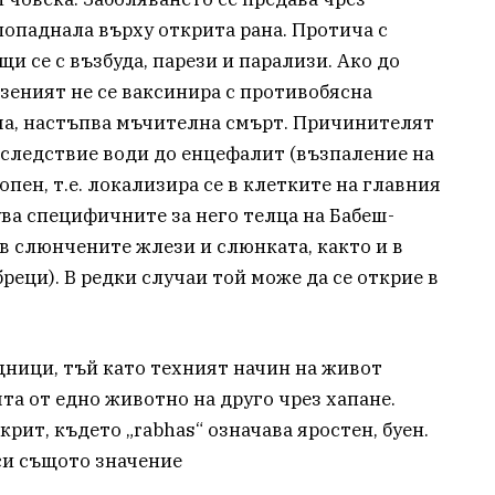
попаднала върху открита рана. Протича с
 се с възбуда, парези и парализи. Ако до
зеният не се ваксинира с противобясна
ма, настъпва мъчителна смърт. Причинителят
последствие води до енцефалит (възпаление на
опен, т.е. локализира се в клетките на главния
ува специфичните за него телца на Бабеш-
 в слюнчените жлези и слюнката, както и в
реци). В редки случаи той може да се открие в
щници, тъй като техният начин на живот
та от едно животно на друго чрез хапане.
крит, където „rabhas“ означава яростен, буен.
си същото значение