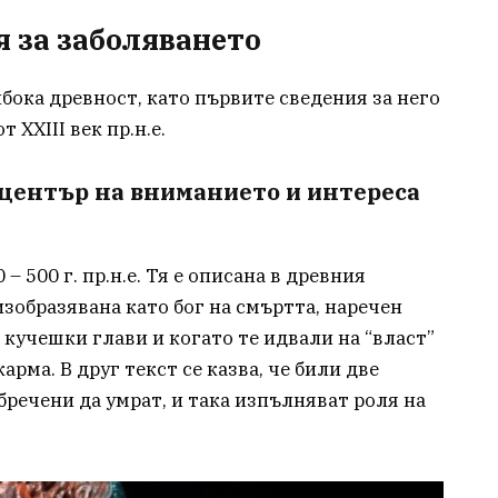
 за заболяването
бока древност, като първите сведения за него
XXIII век пр.н.е.
 център на вниманието и интереса
– 500 г. пр.н.е. Тя е описана в древния
изобразявана като бог на смъртта, наречен
 кучешки глави и когато те идвали на “власт”
арма. В друг текст се казва, че били две
обречени да умрат, и така изпълняват роля на