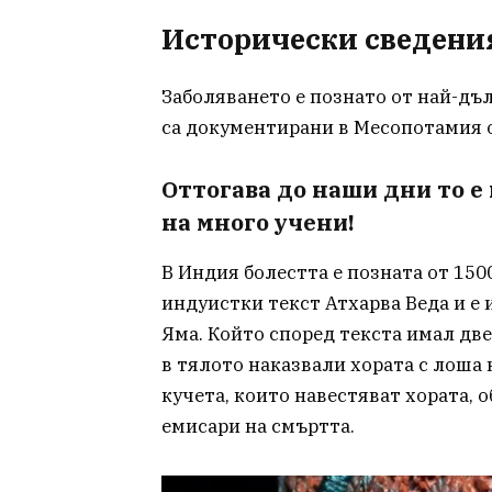
Исторически сведения
Заболяването е познато от най-дъл
са документирани в Месопотамия от 
Оттогава до наши дни то е
на много учени!
В Индия болестта е позната от 1500 
индуистки текст Атхарва Веда и е 
Яма. Който според текста имал две
в тялото наказвали хората с лоша к
кучета, които навестяват хората, 
емисари на смъртта.