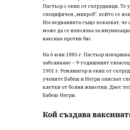
Пастьор с екип от сътрудници. Те 
специфичен „микроб“, който се ло
Изследванията също показват, че 
може да се използва за имунизация
ваксина против бяс.
На 6 юли 1885 г. Пастьор извършва
заболяване – 9-годишният елзасец
1901 г. Ремлингер и екип от сътруд
учените Бабеш и Негри описват с
клетки от болни животни. Днес тез
Бабеш-Негри.
Кой създава ваксинат