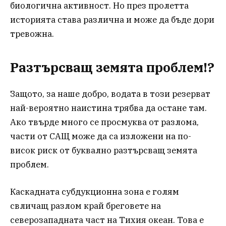
биологична активност. Но през пролетта
историята става различна и може да бъде дори
тревожна.
Разтърсващ земята проблем!?
Защото, за наше добро, водата в този резерват
най-вероятно наистина трябва да остане там.
Ако твърде много се просмуква от разлома,
части от САЩ може да са изложени на по-
висок риск от буквално разтърсващ земята
проблем.
Каскадната субдукционна зона е голям
свличащ разлом край бреговете на
северозападната част на Тихия океан. Това е