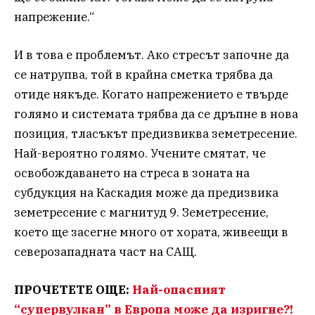
напрежение.“
И в това е проблемът. Ако стресът започне да
се натрупва, той в крайна сметка трябва да
отиде някъде. Когато напрежението е твърде
голямо и системата трябва да се дръпне в нова
позиция, тласъкът предизвиква земетресение.
Най-вероятно голямо. Учените смятат, че
освобождаването на стреса в зоната на
субдукция на Каскадия може да предизвика
земетресение с магнитуд 9. Земетресение,
което ще засегне много от хората, живеещи в
северозападната част на САЩ.
ПРОЧЕТЕТЕ ОЩЕ:
Най-опасният
“супервулкан” в Европа може да изригне?!