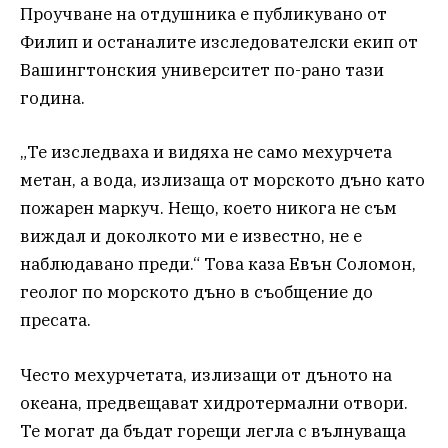
Проучване на отдушника е публикувано от
Филип и останалите изследователски екип от
Вашингтонския университет по-рано тази
година.
„Те изследваха и видяха не само мехурчета
метан, а вода, излизаща от морското дъно като
пожарен маркуч. Нещо, което никога не съм
виждал и доколкото ми е известно, не е
наблюдавано преди.“ Това каза Евън Соломон,
геолог по морското дъно в съобщение до
пресата.
Често мехурчетата, излизащи от дъното на
океана, предвещават хидротермални отвори.
Те могат да бъдат горещи легла с вълнуваща