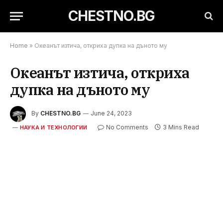
CHESTNO.BG
Home
»
Океанът изтича, откриха дупка на дъното му
Океанът изтича, откриха
дупка на дъното му
By
CHESTNO.BG
June 24, 2023
No Comments
3 Mins Read
НАУКА И ТЕХНОЛОГИИ