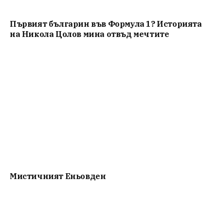
Първият българин във Формула 1? Историята
на Никола Цолов мина отвъд мечтите
Мистичният Eньовден