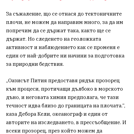
За съжаление, що се отнася до тектоничните
плочи, не можем да направим много, за да им
попречим да се държат така, както ще се
държат. Но следенето на геоложката
активност и наблюдението как се променя е
един от най-добрите ни начини за подготовка
за природни бедствия.
„Оазисът Пития предоставя рядък прозорец
към процеси, протичащи дълбоко в морското
дъно, и неговата химия предполага, че тази
течност идва близо до границата на плочата.“,
каза Дебора Кели, океанограф и един от
авторите на изследването, в прессъобщение. И
всеки прозорец, през който можем да