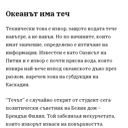
Океанът има теч
Технически това е извор, защото водата тече
навътре, а не навън. Но по начините, които
имат значение, определено е изтичане на
информация. Известен е като Оазисът на
Пития и е извор с почти прясна вода, която
извира най-вече изпод океанското дъно през
разлом, наречен зона на субдукция на
Каскадия.
“Течът” е случайно открит от студент-сега-
политически-съветник на Белия дом –
Брендън Филип. Той забелязал мехурчетата,
които изворът изнася на повърхността.