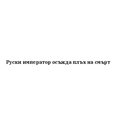
Руски император осъжда плъх на смърт