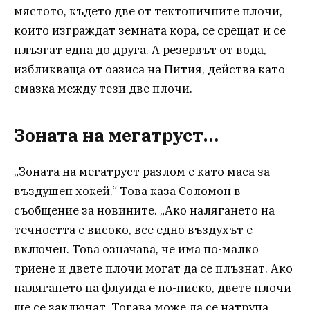
мястото, където две от тектоничните плочи,
които изграждат земната кора, се срещат и се
плъзгат една до друга. А резервът от вода,
избликваща от оазиса на Пития, действа като
смазка между тези две плочи.
Зоната на мегатруст…
„Зоната на мегатруст разлом е като маса за
въздушен хокей.“ Това каза Соломон в
съобщение за новините. „Ако налягането на
течността е високо, все едно въздухът е
включен. Това означава, че има по-малко
триене и двете плочи могат да се плъзнат. Ако
налягането на флуида е по-ниско, двете плочи
ще се заключат. Тогава може да се натрупа