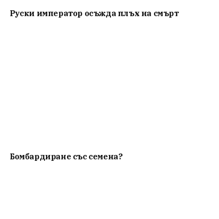
Руски император осъжда плъх на смърт
Бомбардиране със семена?