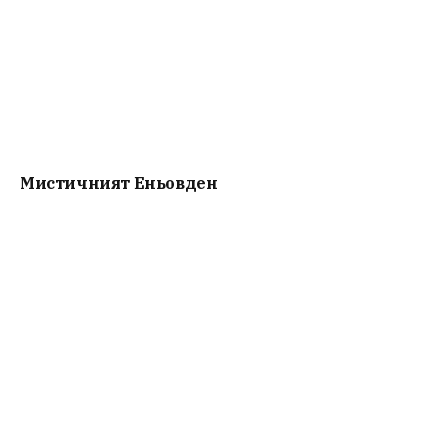
Мистичният Eньовден