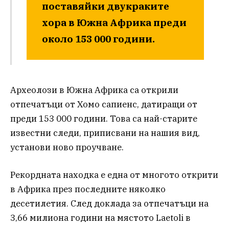
поставяйки двукраките
хора в Южна Африка преди
около 153 000 години.
Археолози в Южна Африка са открили
отпечатъци от Хомо сапиенс, датиращи от
преди 153 000 години. Това са най-старите
известни следи, приписвани на нашия вид,
установи ново проучване.
Рекордната находка е една от многото открити
в Африка през последните няколко
десетилетия. След доклада за отпечатъци на
3,66 милиона години на мястото Laetoli в