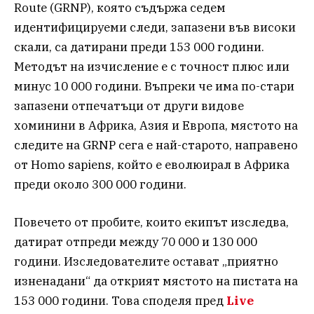
Route (GRNP), която съдържа седем
идентифицируеми следи, запазени във високи
скали, са датирани преди 153 000 години.
Методът на изчисление е с точност плюс или
минус 10 000 години. Въпреки че има по-стари
запазени отпечатъци от други видове
хоминини в Африка, Азия и Европа, мястото на
следите на GRNP сега е най-старото, направено
от Homo sapiens, който е еволюирал в Африка
преди около 300 000 години.
Повечето от пробите, които екипът изследва,
датират отпреди между 70 000 и 130 000
години. Изследователите остават „приятно
изненадани“ да открият мястото на пистата на
153 000 години. Това споделя пред
Live