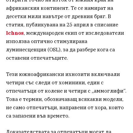
африканския континент. Те се намират на
десетки мили навътре от древния бряг. В
статия, публикувана на 25 април в списание
Ichnos
, международен екип от изследователи
използва оптично стимулирана
луминесценция (OSL), за да разбере кога са
оставени отпечатъците.
Тези южноафрикански ихнозити включвали
четири със следи от хоминини, един с
отпечатъци от колене и четири с „аммоглифи“.
Това е термин, обозначаващ всякакви модели,
не само отпечатъци, направени от хора, които
са запазени във времето.
Доказателствата за отпечатъци могат да