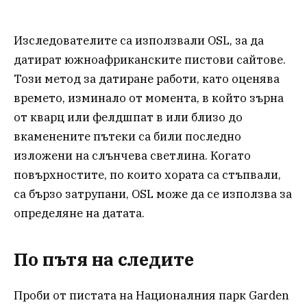
Изследователите са използвали OSL, за да
датират южноафриканските пистови сайтове.
Този метод за датиране работи, като оценява
времето, изминало от момента, в който зърна
от кварц или фелдшпат в или близо до
вкаменените пътеки са били последно
изложени на слънчева светлина. Когато
повърхностите, по които хората са стъпвали,
са бързо затрупани, OSL може да се използва за
определяне на датата.
По пътя на следите
Проби от пистата на Националния парк Garden