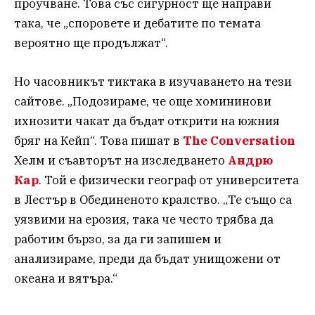
проучване. Това със сигурност ще направи
така, че „споровете и дебатите по темата
вероятно ще продължат“.
Но часовникът тиктака в изучаването на тези
сайтове. „Подозираме, че още хомининови
ихнозити чакат да бъдат открити на южния
бряг на Кейп“. Това пишат в
The Conversation
Хелм и съавторът на изследването
Андрю
Кар
. Той е физически географ от университета
в Лестър в Обединеното кралство. „Те също са
уязвими на ерозия, така че често трябва да
работим бързо, за да ги запишем и
анализираме, преди да бъдат унищожени от
океана и вятъра.“