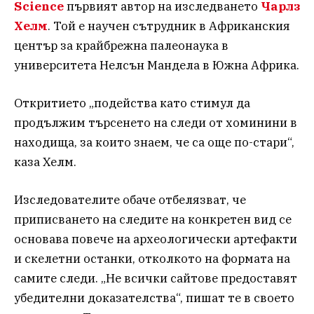
Science
първият автор на изследването
Чарлз
Хелм
. Той е научен сътрудник в Африканския
център за крайбрежна палеонаука в
университета Нелсън Мандела в Южна Африка.
Откритието „подейства като стимул да
продължим търсенето на следи от хоминини в
находища, за които знаем, че са още по-стари“,
каза Хелм.
Изследователите обаче отбелязват, че
приписването на следите на конкретен вид се
основава повече на археологически артефакти
и скелетни останки, отколкото на формата на
самите следи. „Не всички сайтове предоставят
убедителни доказателства“, пишат те в своето