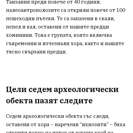
Танзания преди повече от 40 години,
палеоантрополозите са открили повече от 100
пешеходни пътеки. Те са запазени в скали,
пепел и кал, оставени от нашите предци
хоминини. Това е групата, която включва
съвременни и изчезнали хора, както и нашите
тясно свързани предци.
Цели седем археологически
обекта пазят следите
Седем археологически обекта със следи,
оставени от хора – наречени “ихнозити” – бяха
открити точно на изток от южния край на