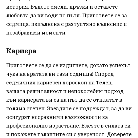
история. Бъдете смели, дръзки и оставете
любовта да ви води по пътя. Пригответе се за
седмица, изпълнена с разтуптяно вълнение и
незабравими моменти.
Кариера
Пригответе се да се издигнете, докато успехът
чука на вратата ви тази седмица! Според
седмичния кариерен хороскоп на Телец,
вашата решителност и непоколебим подход
към кариерата ви са на път да се отплатят в
голяма степен. Звездите се подреждат, за да ви
осигурят несравними възможности за
професионално израстване. Влезте в силата си
и покажете талантите си с увереност. Доверете