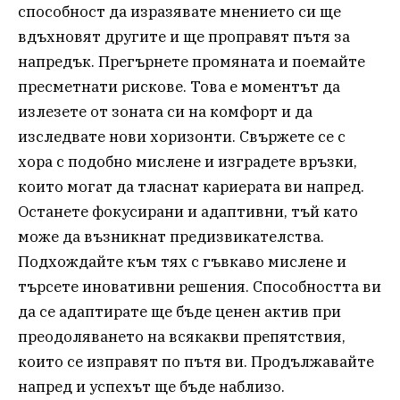
способност да изразявате мнението си ще
вдъхновят другите и ще проправят пътя за
напредък. Прегърнете промяната и поемайте
пресметнати рискове. Това е моментът да
излезете от зоната си на комфорт и да
изследвате нови хоризонти. Свържете се с
хора с подобно мислене и изградете връзки,
които могат да тласнат кариерата ви напред.
Останете фокусирани и адаптивни, тъй като
може да възникнат предизвикателства.
Подхождайте към тях с гъвкаво мислене и
търсете иновативни решения. Способността ви
да се адаптирате ще бъде ценен актив при
преодоляването на всякакви препятствия,
които се изправят по пътя ви. Продължавайте
напред и успехът ще бъде наблизо.