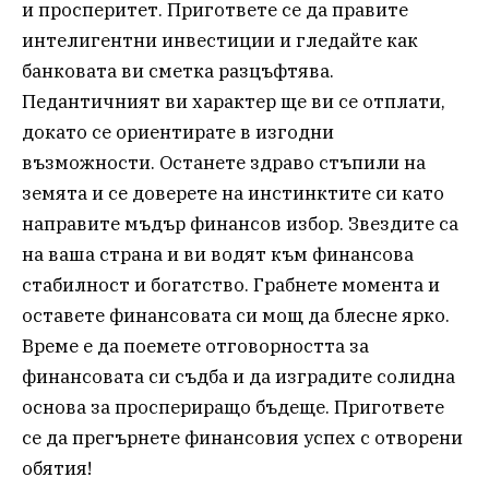
и просперитет. Пригответе се да правите
интелигентни инвестиции и гледайте как
банковата ви сметка разцъфтява.
Педантичният ви характер ще ви се отплати,
докато се ориентирате в изгодни
възможности. Останете здраво стъпили на
земята и се доверете на инстинктите си като
направите мъдър финансов избор. Звездите са
на ваша страна и ви водят към финансова
стабилност и богатство. Грабнете момента и
оставете финансовата си мощ да блесне ярко.
Време е да поемете отговорността за
финансовата си съдба и да изградите солидна
основа за проспериращо бъдеще. Пригответе
се да прегърнете финансовия успех с отворени
обятия!