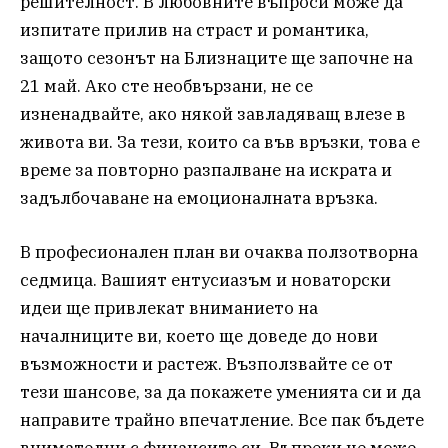
решителност. В любовните въпроси може да
изпитате прилив на страст и романтика,
защото сезонът на Близнаците ще започне на
21 май. Ако сте необвързани, не се
изненадвайте, ако някой завладяващ влезе в
живота ви. За тези, които са във връзки, това е
време за повторно разпалване на искрата и
задълбочаване на емоционалната връзка.
В професионален план ви очаква ползотворна
седмица. Вашият ентусиазъм и новаторски
идеи ще привлекат вниманието на
началниците ви, което ще доведе до нови
възможности и растеж. Възползвайте се от
тези шансове, за да покажете уменията си и да
направите трайно впечатление. Все пак бъдете