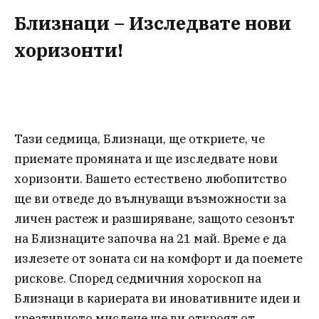
Близнаци – Изследвате нови
хоризонти
!
Тази седмица, Близнаци, ще откриете, че
приемате промяната и ще изследвате нови
хоризонти. Вашето естествено любопитство
ще ви отведе до вълнуващи възможности за
личен растеж и разширяване, защото сезонът
на Близнаците започва на 21 май. Време е да
излезете от зоната си на комфорт и да поемете
рискове. Според седмичния хороскоп на
Близнаци в кариерата ви иновативните идеи и
креативното мислене ще ви откроят от