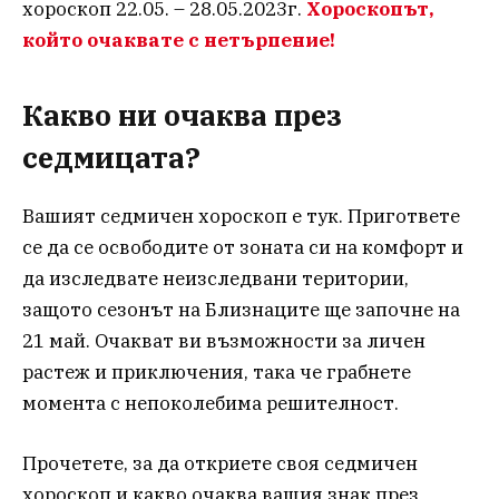
хороскоп 22.05. – 28.05.2023г.
Хороскопът,
който очаквате с нетърпение!
Какво ни очаква през
седмицата?
Вашият седмичен хороскоп е тук. Пригответе
се да се освободите от зоната си на комфорт и
да изследвате неизследвани територии,
защото сезонът на Близнаците ще започне на
21 май. Очакват ви възможности за личен
растеж и приключения, така че грабнете
момента с непоколебима решителност.
Прочетете, за да откриете своя седмичен
хороскоп и какво очаква вашия знак през