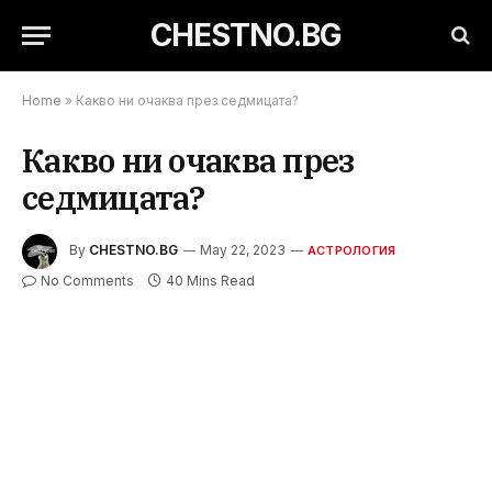
CHESTNO.BG
Home
»
Какво ни очаква през седмицата?
Какво ни очаква през
седмицата?
By
CHESTNO.BG
May 22, 2023
АСТРОЛОГИЯ
No Comments
40 Mins Read