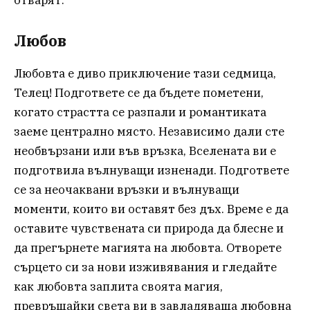
Любов
Любовта е диво приключение тази седмица,
Телец! Подгответе се да бъдете пометени,
когато страстта се разпали и романтиката
заеме централно място. Независимо дали сте
необвързани или във връзка, Вселената ви е
подготвила вълнуващи изненади. Подгответе
се за неочаквани връзки и вълнуващи
моменти, които ви оставят без дъх. Време е да
оставите чувствената си природа да блесне и
да прегърнете магията на любовта. Отворете
сърцето си за нови изживявания и гледайте
как любовта заплита своята магия,
превръщайки света ви в завладяваща любовна