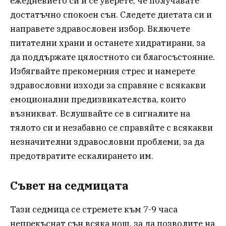
ежедневието си и се уверете, че получавате
достатъчно спокоен сън. Следете диетата си и
направете здравословен избор. Включете
питателни храни и останете хидратирани, за
да поддържате цялостното си благосъстояние.
Избягвайте прекомерния стрес и намерете
здравословни изходи за справяне с всякакви
емоционални предизвикателства, които
възникват. Вслушвайте се в сигналите на
тялото си и незабавно се справяйте с всякакви
незначителни здравословни проблеми, за да
предотвратите ескалирането им.
Съвет на седмицата
Тази седмица се стремете към 7-9 часа
непрекъснат сън всяка нощ, за да позволите на