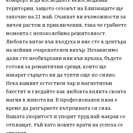
територии, защото сезонът на Близнаците ще
започне на 21 май. Очакват ви възможности за
личен растеж и приключения, така че грабнете
момента с непоколебима решителност.
Любовта витае във въздуха и вие сте в центъра
на нейния очарователен вихър. Независимо
дали сте необвързани или във връзка, бъдете
готови за романтични срещи, които ще
накарат сърцето ви да тупти още по-силно.
Нека вашият естествен чар и магнетизъм
блестят и гледайте как любовта вплита своята
магия в живота ви. В професионален план е
време да разгърнете вътрешната си сила.
Вашата упоритост и упорит труд най-накрая се
отплащат, тъй като новите врати на успеха се
отварят.