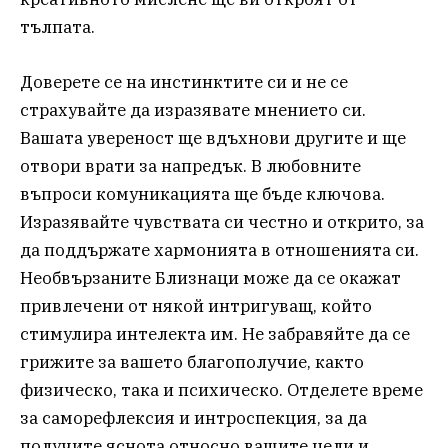
тълпата.
Доверете се на инстинктите си и не се
страхувайте да изразявате мнението си.
Вашата увереност ще вдъхнови другите и ще
отвори врати за напредък. В любовните
въпроси комуникацията ще бъде ключова.
Изразявайте чувствата си честно и открито, за
да поддържате хармонията в отношенията си.
Необвързаните Близнаци може да се окажат
привлечени от някой интригуващ, който
стимулира интелекта им. Не забравяйте да се
грижите за вашето благополучие, както
физическо, така и психическо. Отделете време
за саморефлексия и интроспекция, за да
получите яснота относно вашите цели и