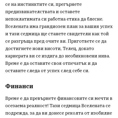
се на инстинктите си, прегърнете
предизвикателствата и оставете
непоклатимата си работна етика да блесне.
Вселената има грандиозен план за вашия успех
и тази седмица ще станете свидетели как той
се разгръща пред очите ви. Пригответе се да
достигнете нови висоти, Телец, докато
кариерата ви се издига до необикновени нива.
Време е да оставите своя отпечатък и да
оставите следа от успех след себе си.
Финанси
Време е да превърнете финансовите си мечти в
осезаема реалност! Тази седмица Вселената се
подрежда, за да ви донесе реколта от изобилие