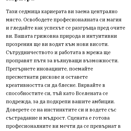
Тази седмица кариерата ви заема централно
място. Освободете професионалната си магия
и гледайте как успехът се разгръща пред очите
ви. Вашата грижовна природа и интуитивни
прозрения ще ви водят към нови висоти.
Сътрудничеството и работата в мрежа ще
проправят пътя за вълнуващи възможности.
Прегърнете иновациите, поемайте
пресметнати рискове и оставете
креативността си да блесне. Вярвайте в
способностите си, тъй като Вселената се
подрежда, за да подкрепи вашите амбиции.
Доверете се на инстинктите си и водете със
състрадание и мъдрост. Сцената е готова
професионалните ви мечти да се превърнат в