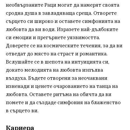
необвързаните Раци могат да намерят своята
сродна душа в завладяваща среща. Отворете
сърцето си широко и оставете симфонията на
любовта да ви води. Изразете най-дълбоките
си емоции и прегърнете уязвимостта.
Доверете се на космическите течения, за да ви
отведат до място на страст и романтика.
Вслушайте се в шепота на интуицията си,
докато мелодията на любовта изпълва
въздуха. Бъдете отворени за неочаквани
изненади и ценете очарованието на танца на
любовта. Оставете ритъма на обичта да ви
помете и да създаде симфония на блаженство
в сърцето ви.
Кариера