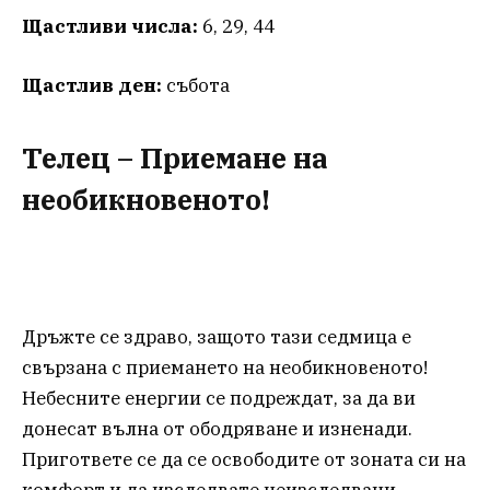
Щастливи числа:
6, 29, 44
Щастлив ден:
събота
Телец – Приемане на
необикновеното!
Дръжте се здраво, защото тази седмица е
свързана с приемането на необикновеното!
Небесните енергии се подреждат, за да ви
донесат вълна от ободряване и изненади.
Пригответе се да се освободите от зоната си на
комфорт и да изследвате неизследвани