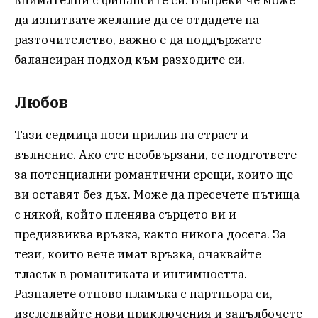
внимателни с финансите си. Въпреки че може
да изпитвате желание да се отдадете на
разточителство, важно е да поддържате
балансиран подход към разходите си.
Любов
Тази седмица носи прилив на страст и
вълнение. Ако сте необвързани, се подгответе
за потенциални романтични срещи, които ще
ви оставят без дъх. Може да пресечете пътища
с някой, който пленява сърцето ви и
предизвиква връзка, както никога досега. За
тези, които вече имат връзка, очаквайте
тласък в романтиката и интимността.
Разпалете отново пламъка с партньора си,
изследвайте нови приключения и задълбочете