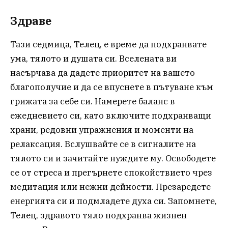
Здраве
Тази седмица, Телец, е време да подхранвате
ума, тялото и душата си. Вселената ви
насърчава да дадете приоритет на вашето
благополучие и да се впуснете в пътуване към
грижата за себе си. Намерете баланс в
ежедневието си, като включите подхранващи
храни, редовни упражнения и моменти на
релаксация. Вслушвайте се в сигналите на
тялото си и зачитайте нуждите му. Освободете
се от стреса и прегърнете спокойствието чрез
медитация или нежни дейности. Презаредете
енергията си и подмладете духа си. Запомнете,
Телец, здравото тяло подхранва жизнен