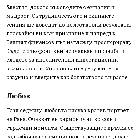
блестят, докато ръководите с емпатия и
мъдрост. Сътрудничеството и екипните
усилия ще доведат до ползотворни резултати,
тласкайки ви към признание и напредък.
Вашият финансов път изглежда проспериращ.
Бъдете отворени към неочаквани печалби и
следете за интелигентни инвестиционни
възможности. Управлявайте ресурсите си
разумно и гледайте как богатството ви расте.
Любов
Тази седмица любовта рисува красив портрет
на Рака. Очакват ви хармонични връзки и
сърдечни моменти. Съществуващите връзки се
задълбочават с емоционален резонанс, докато