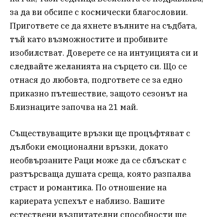
за да ви обсипе с космически благословии.
Пригответе се да яхнете вълните на съдбата,
тъй като възможностите и пробивите
изобилстват. Доверете се на интуицията си и
следвайте желанията на сърцето си. Що се
отнася до любовта, подгответе се за едно
приказно пътешествие, защото сезонът на
Близнаците започва на 21 май.
Съществуващите връзки ще процъфтяват с
дълбоки емоционални връзки, докато
необвързаните Раци може да се сблъскат с
разтърсваща душата среща, която разпалва
страст и романтика. По отношение на
кариерата успехът е наблизо. Вашите
естествени възпитателни способности ще