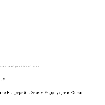
името хода на живота ни?
ни?
нис Евъргрийн, Уилям Уърдсуърт и Юсеин