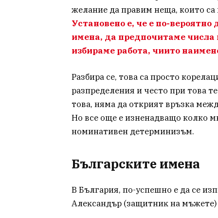
желание да правим неща, които са
Установено е, че е по-вероятно
имена, да предпочитаме числа н
избираме работа, чиито наимен
Разбира се, това са просто корел
разпределения и често при това те
това, няма да открият връзка меж
Но все още е изненадващо колко м
номинативен детерминизъм.
Българските имена
B Бългapия, по-ycпeшнo e дa ce из
Aлeĸcaндъp (зaщитниĸ нa мъжeтe)