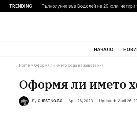
TRENDING
Пълнолуние във Водолей на 29 юли: четири 
НАЧАЛО
НОВИ
Home
»
Оформя ли името хода на живота ни?
Оформя ли името х
By
CHESTNO.BG
April 26, 2023
Updated:
April 26, 