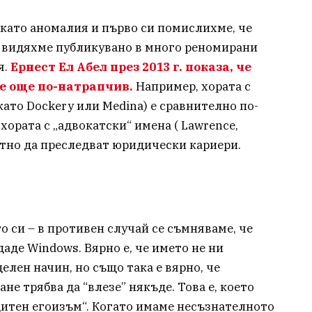
 като аномалия и първо си помислихме, че
го видяхме публикувано в много реномирани
я.
Ернест Ел Абел през 2013 г. показа, че
е още по-натрапчив.
Например, хората с
като Dockery или Medina) е сравнително по-
хората с „адвокатски“ имена ( Lawrence,
оятно да преследват юридически кариери.
то си – в противен случай се съмняваме, че
даде Windows. Вярно е, че името не ни
лен начин, но също така е вярно, че
не трябва да “влезе” някъде. Това е, което
итен егоизъм“. Когато имаме несъзнателното