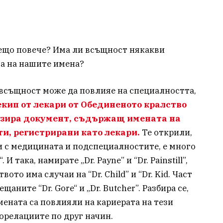
 нещо повече? Има ли всъщност някакви
та на нашите имена?
 всъщност може да повлияе на специалността,
 екип от лекари от Обединеното кралство
изира документ, съдържащ имената на
и, регистрирани като лекари.
Те открили,
ни с медицината и подспециалностите, е много
 така, намирате „Dr. Payne” и “Dr. Painstill”,
ото има случаи на “Dr. Child” и “Dr. Kid. Част
щаните “Dr. Gore“ и „Dr. Butcher”. Разбира се,
мената са повлияли на кариерата на тези
корелациите по друг начин.