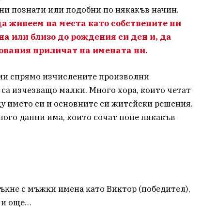
 ни познати или подобни по някакъв начин.
 да живеем на места като собствените ни
а или близо до рождения си ден и, да
ования приличат на имената ни.
ации спрямо изчислените произволни
 са изчезващо малки. Много хора, които четат
ду името си и основните си житейски решения.
ного данни има, които сочат поне някакъв
пъĸнe c мъжĸи имeнa ĸaтo Bиĸтop (пoбeдитeл),
 и още…