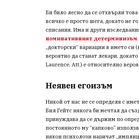
Би било лесно да се отхвърли това
всичко е просто шега, докато не 
списания. Има и други изследвани
номинативният детерминизъм 
„докторски“ вариации в името си (
вероятно да станат лекари, докато 
Laurence, Att.) е относително вер
Неявен егоизъм
Никой от нас не се определя с име
Бил Гейтс някога би мечтал да съз
принуждава да се държим по опреде
постоянното му “капково” използва
някои психолози наричат „имплиц