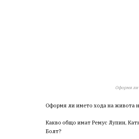
Оформя ли 
Оформя ли името хода на живота 
Какво общо имат Ремус Лупин, Кат
Болт?