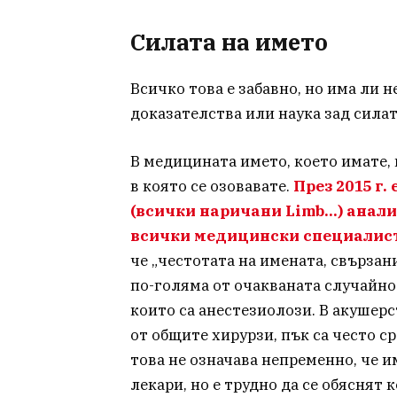
Силата на името
Всичко това е забавно, но има ли
доказателства или наука зад сила
В медицината името, което имате,
в която се озовавате.
През 2015 г.
(всички наричани Limb…) анал
всички медицински специалист
че „честотата на имената, свърза
по-голяма от очакваната случайно“. И
които са анестезиолози. В акушерств
от общите хирурзи, пък са често сре
това не означава непременно, че и
лекари, но е трудно да се обяснят 