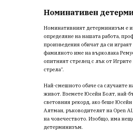
Номинативен детерм
Номинативният детерминизъм е ид
определяне на нашата работа, про
произведения обичат да си играят
фамилното име на върколака Ремус
опитният стрелец с лък от Игрите 
стрела“.
Най-смешното обаче са случаите 
живот. Вземете Юсейн Болт, най-б
световния рекорд, ако беше Юсейн
Алтман, ръководителят на Open AI
на човечеството. Изобщо, има нещ
детерминизъм.