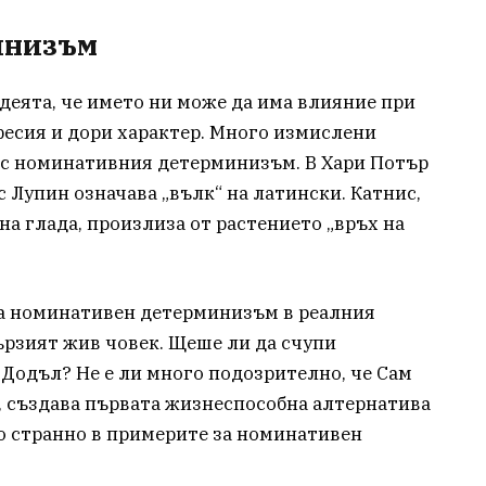
инизъм
еята, че името ни може да има влияние при
фесия и дори характер. Много измислени
 с номинативния детерминизъм. В Хари Потър
 Лупин означава „вълк“ на латински. Катнис,
на глада, произлиза от растението „връх на
на номинативен детерминизъм в реалния
ързият жив човек. Щеше ли да счупи
 Додъл? Не е ли много подозрително, че Сам
, създава първата жизнеспособна алтернатива
о странно в примерите за номинативен