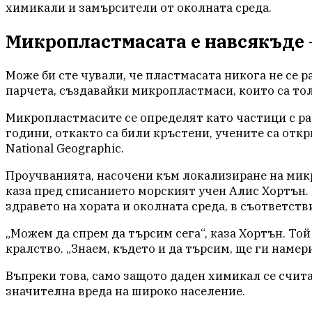
химикали и замърсители от околната среда.
Микропластмасата е навсякъде –
Може би сте чували, че пластмасата никога не се 
парчета, създавайки микропластмаси, които са тол
Микропластмасите се определят като частици с раз
години, откакто са били кръстени, учените са отк
National Geographic.
Проучванията, насочени към локализиране на микр
каза пред списанието морският учен Алис Хортън.
здравето на хората и околната среда, в съответств
„Можем да спрем да търсим сега“, каза Хортън. Т
кралство. „Знаем, където и да търсим, ще ги наме
Въпреки това, само защото даден химикал се счита 
значителна вреда на широко население.