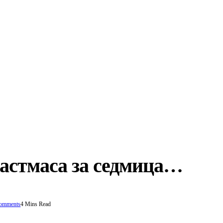
астмаса за седмица…
omments
4 Mins Read