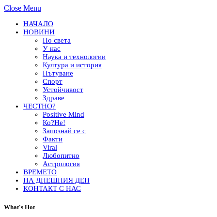
Close Menu
НАЧАЛО
НОВИНИ
По света
У нас
Наука и технологии
Култура и история
Пътуване
Спорт
Устойчивост
Здраве
ЧЕСТНО?
Positive Mind
Ко?Не!
Запознай се с
Факти
Viral
Любопитно
Астрология
ВРЕМЕТО
НА ДНЕШНИЯ ДЕН
КОНТАКТ С НАС
What's Hot