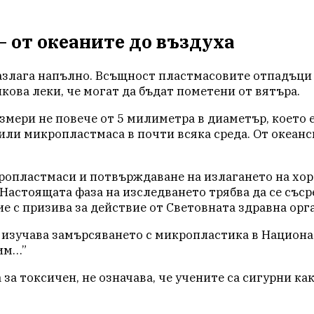
 от океаните до въздуха
разлага напълно. Всъщност пластмасовите отпадъци 
кова леки, че могат да бъдат пометени от вятъра.
мери не повече от 5 милиметра в диаметър, което е
рили микропластмаса в почти всяка среда. От океан
опластмаси и потвърждаване на излагането на хора
 Настоящата фаза на изследването трябва да се съ
ие с призива за действие от Световната здравна орг
ой изучава замърсяването с микропластика в Нацио
рим…”
за токсичен, не означава, че учените са сигурни к