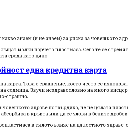
какво знаем (и не знаем) за риска за човешкото зд
оглъщат малки парчета пластмаса. Сега те се стремя
та среда като цяло.
ойност една кредитна карта
 карта. Това е сравнение, което често се използва
на седмица. Звучи нездравословно на много висцер
 по-страшно.
 човешкото здраве потвърдиха, че не цялата пластм
абсорбира в кръвта или да се улови в белите дробов
ропластмаса в тялото влияе на цялостното здраве, о