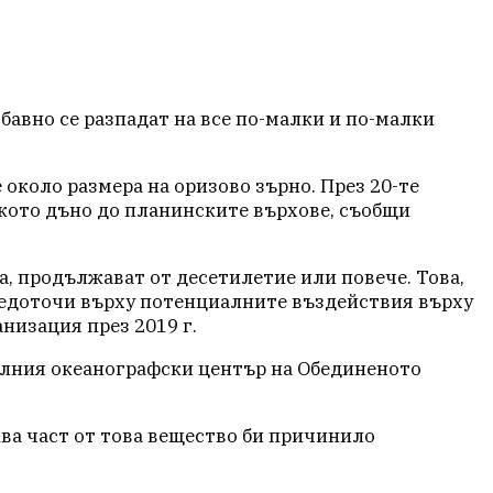
бавно се разпадат на все по-малки и по-малки
 около размера на оризово зърно. През 20-те
ското дъно до планинските върхове, съобщи
, продължават от десетилетие или повече. Това,
средоточи върху потенциалните въздействия върху
анизация през 2019 г.
налния океанографски център на Обединеното
аква част от това вещество би причинило