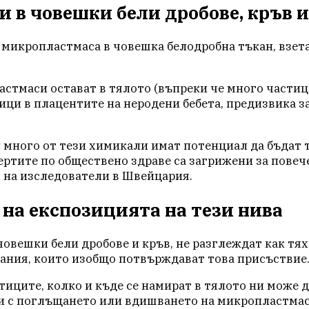
 в човешки бели дробове, кръв 
икропластмаса в човешка белодробна тъкан, взета 
астмаси остават в тялото (въпреки че много частиц
ици в плацентите на неродени бебета, предизвика 
 много от тези химикали имат потенциал да бъдат то
ртите по обществено здраве са загрижени за повеч
з на изследователи в Швейцария.
 на експозицията на тези нива
овешки бели дробове и кръв, не разглеждат как тя
вания, които изобщо потвърждават това присъствие
иците, колко и къде се намират в тялото ни може д
ни с поглъщането или вдишването на микропластмаса