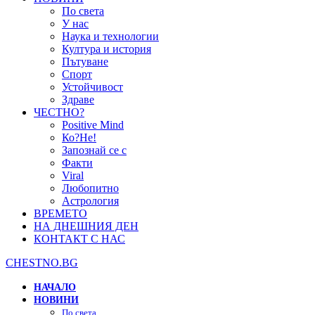
По света
У нас
Наука и технологии
Култура и история
Пътуване
Спорт
Устойчивост
Здраве
ЧЕСТНО?
Positive Mind
Ко?Не!
Запознай се с
Факти
Viral
Любопитно
Астрология
ВРЕМЕТО
НА ДНЕШНИЯ ДЕН
КОНТАКТ С НАС
CHESTNO.BG
НАЧАЛО
НОВИНИ
По света