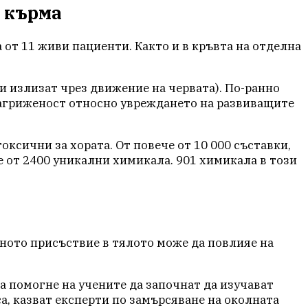
и кърма
от 11 живи пациенти. Както и в кръвта на отделна
и излизат чрез движение на червата). По-ранно
загриженост относно увреждането на развиващите
ксични за хората. От повече от 10 000 съставки,
е от 2400 уникални химикала. 901 химикала в този
хното присъствие в тялото може да повлияе на
.
а помогне на учените да започнат да изучават
, казват експерти по замърсяване на околната