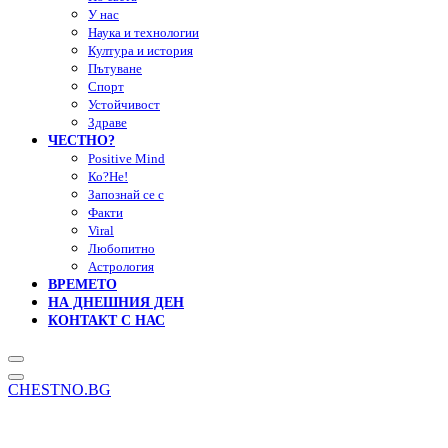
У нас
Наука и технологии
Култура и история
Пътуване
Спорт
Устойчивост
Здраве
ЧЕСТНО?
Positive Mind
Ко?Не!
Запознай се с
Факти
Viral
Любопитно
Астрология
ВРЕМЕТО
НА ДНЕШНИЯ ДЕН
КОНТАКТ С НАС
CHESTNO.BG