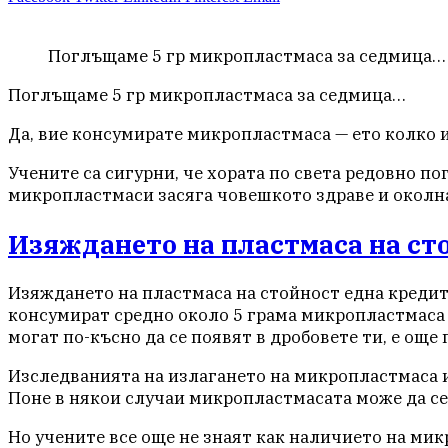
Поглъщаме 5 гр микропластмаса за седмица…
Поглъщаме 5 гр микропластмаса за седмица…
Да, вие консумирате микропластмаса — ето колко и 
Учените са сигурни, че хората по света редовно п
микропластмаси засяга човешкото здраве и околна
Изяждането на пластмаса на ст
Изяждането на пластмаса на стойност една кредитна
консумират средно около 5 грама микропластмаса 
могат по-късно да се появят в дробовете ти, е още
Изследванията на излагането на микропластмаса и
Поне в някои случаи микропластмасата може да се 
Но учените все още не знаят как наличието на мик