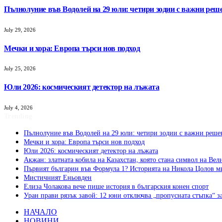
Пълнолуние във Водолей на 29 юли: четири зодии с важни реш
July 29, 2026
Мечки и хора: Европа търси нов подход
July 25, 2026
Юли 2026: космическият детектор на лъжата
July 4, 2026
Trending
Пълнолуние във Водолей на 29 юли: четири зодии с важни реше
Мечки и хора: Европа търси нов подход
Юли 2026: космическият детектор на лъжата
Акжан: златната кобила на Казахстан, която стана символ на Вел
Първият българин във Формула 1? Историята на Никола Цолов м
Мистичният Eньовден
Елиза Чолакова вече пише история в българския конен спорт
Уран прави рязък завой: 12 юни отключва „пропусната стъпка“ з
НАЧАЛО
НОВИНИ