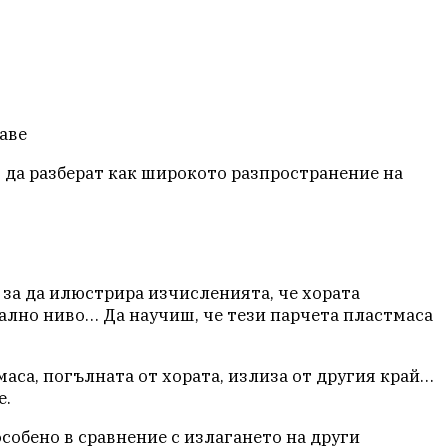
раве
т да разберат как широкото разпространение на
, за да илюстрира изчисленията, че хората
ално ниво… Да научиш, че тези парчета пластмаса
аса, погълната от хората, излиза от другия край…
е.
собено в сравнение с излагането на други