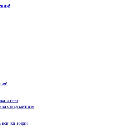
ения!
ния!
иката степ
ина отвъд мечтите
а всички зодии