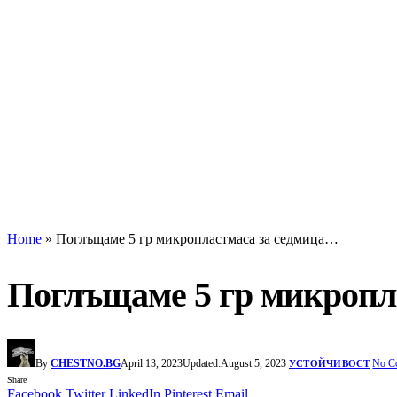
Home
»
Поглъщаме 5 гр микропластмаса за седмица…
Поглъщаме 5 гр микропл
By
CHESTNO.BG
April 13, 2023
Updated:
August 5, 2023
No C
УСТОЙЧИВОСТ
Share
Facebook
Twitter
LinkedIn
Pinterest
Email