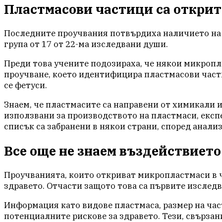
Пластмасови частици са открити
Последните проучвания потвърдиха наличието на м
група от 17 от 22-ма изследвани души.
Преди това учените подозираха, че някои микропл
проучване, което идентифицира пластмасови част
се фетуси.
Знаем, че пластмасите са направени от химикали и
използвани за производството на пластмаси, експе
списък са забранени в някои страни, според анали
Все още не знаем въздействието
Проучванията, които откриват микропластмаси в ч
здравето. Отчасти защото това са първите изслед
Информация като видове пластмаса, размер на част
потенциалните рискове за здравето. Тези, свърза