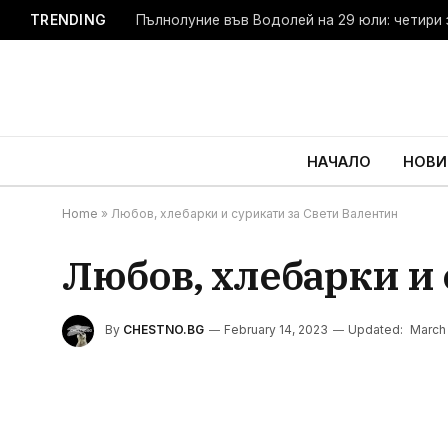
TRENDING
Мечки и хора: Европа търси нов подход
НАЧАЛО
НОВИ
Home
»
Любов, хлебарки и сурикати за Свети Валентин
Любов, хлебарки и
By
CHESTNO.BG
February 14, 2023
Updated:
March