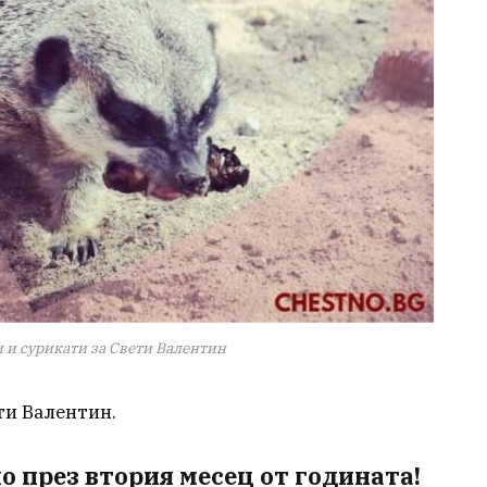
 и сурикати за Свети Валентин
ти Валентин.
ено през втория месец от годината!