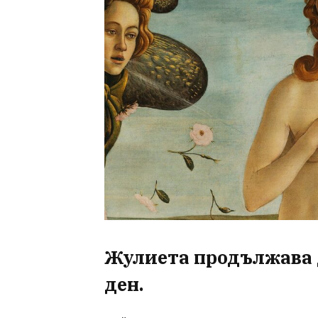
Жулиета продължава д
ден
.