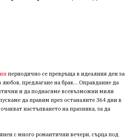
тин
периодично се превръща в идеалния ден за
в любов, предлагане на брак… Оправдание да
нтични и да поднасяме всевъзможни мили
пускаме да правим през останалите 364 дни в
чакват настъпването на празника, за да
лнен с много романтични вечери, сърца под