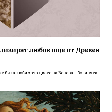
лизират любов още от Древен
а е била любимото цвете на Венера – богинята