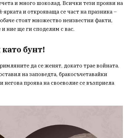
чета и много шоколад. Всички тези прояви на
-ярката и открояваща се част на празника –
 обаче стоят множество неизвестни факти,
и ние ще ги споделим с вас.
 като бунт!
римляните да се женят, докато трае войната.
оставил на заповедта, бракосъчетавайки
и негова проява на своеволие се възприела