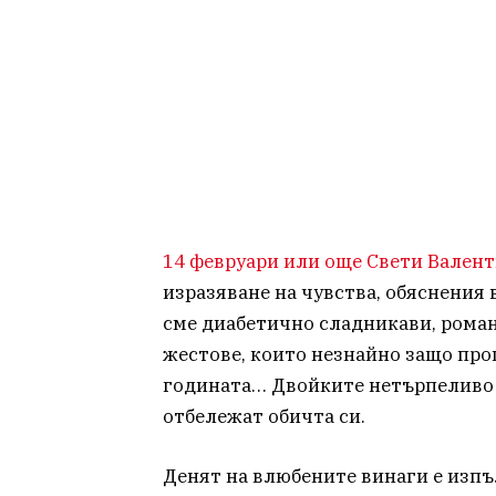
14 февруари или още Свети Вален
изразяване на чувства, обяснения 
сме диабетично сладникави, рома
жестове, които незнайно защо про
годината… Двойките нетърпеливо о
отбележат обичта си.
Денят на влюбените винаги е изпъ