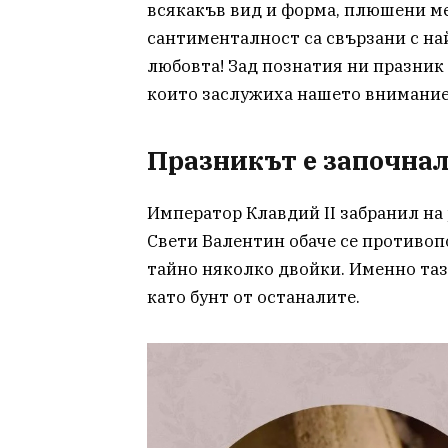
всякакъв вид и форма, плюшени ме
сантименталност са свързани с най
любовта! Зад познатия ни празник
които заслужиха нашето внимание 
Празникът е започнал
Император Клавдий II забранил на 
Свети Валентин обаче се противоп
тайно няколко двойки. Именно таз
като бунт от останалите.