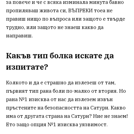
за повече и че с всяка изминала минута бавно
пропиляваш живота си, ВЪПРЕКИ тоеа не
правиш нищо по въпроса или защото е твърде
трудно, или защото не знаеш какво да
направиш.
Какъв тип болка искате да
изпитате?
Колкото и да е страшно да излезеш от там,
първият тип рана боли по-малко от втория. Но
рана №1 изисква от нас да излезем извън
пръстените на безопасността на Сатурн. Какво
има от другата страна на Сатурн? Ние не знаем!
Ето защо опция №1 изисква уязвимост.