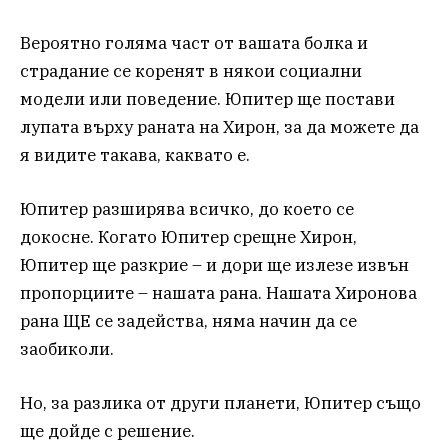
Вероятно голяма част от вашата болка и
страдание се коренят в някои социални
модели или поведение. Юпитер ще постави
лупата върху раната на Хирон, за да можете да
я видите такава, каквато е.
Юпитер разширява всичко, до което се
докосне. Когато Юпитер срещне Хирон,
Юпитер ще разкрие – и дори ще излезе извън
пропорциите – нашата рана. Нашата Хиронова
рана ЩЕ се задейства, няма начин да се
заобиколи.
Но, за разлика от други планети, Юпитер също
ще дойде с решение.