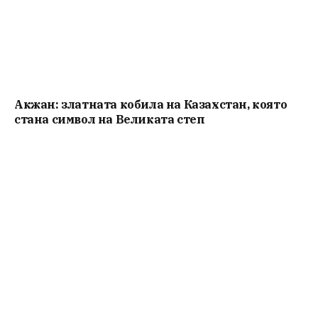
Акжан: златната кобила на Казахстан, която
стана символ на Великата степ