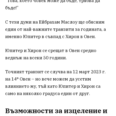
“Това, което човек може да бъде, трябва да
бъде!”
С тези думи на Ейбрахам Маслоу ще обясним
един от най-важните транзити за годината, а
именно Юпитер в съвпад с Хирон в Овен.
Юпитер и Хирон се срещат в Овен средно
веднъж на всеки 50 години.
Точният транзит се случва на 12 март 2023 г.
на 14° Овен – но вече можем да усетим
влиянието му, тъй като Юпитер и Хирон са
само на няколко градуса един от друг.
Възможности за изцеление и