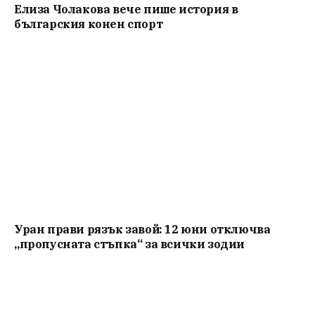
Елиза Чолакова вече пише история в
българския конен спорт
Уран прави рязък завой: 12 юни отключва
„пропусната стъпка“ за всички зодии