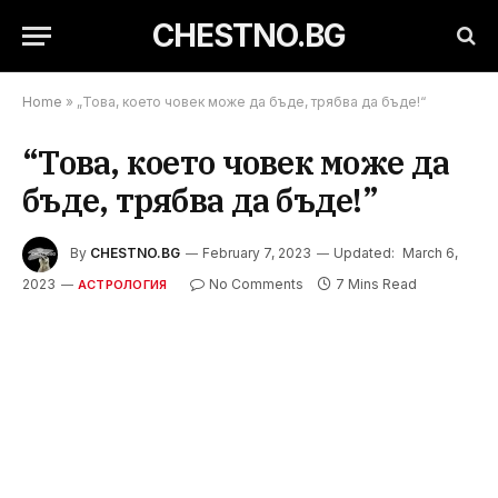
CHESTNO.BG
Home
»
„Това, което човек може да бъде, трябва да бъде!“
“Това, което човек може да
бъде, трябва да бъде!”
By
CHESTNO.BG
February 7, 2023
Updated:
March 6,
2023
No Comments
7 Mins Read
АСТРОЛОГИЯ