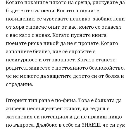
Когато поканите някого на среща, рискувате да
бъдете отхвърлени. Когато получите
повишение, се чувствате неловко, заобиколени
от хора с повече опит от вас, които се отнасят
с вас като с новак. Когато пуснете книга,
поемате риска никой да не я прочете. Когато
започнете бизнес, вие се справяте с
несигурност и отговорност. Когато станете
родител, живеете с постоянното безпокойство,
че не можете да защитите детето си от болка и
страдание.
Вторият тип рана е по-фина. Това е болката да
живееш неосъществен живот, да седиш с
латентния си потенциал и да не правиш нищо
по въпроса. Дълбоко в себе си ЗНАЕШ, че си тук