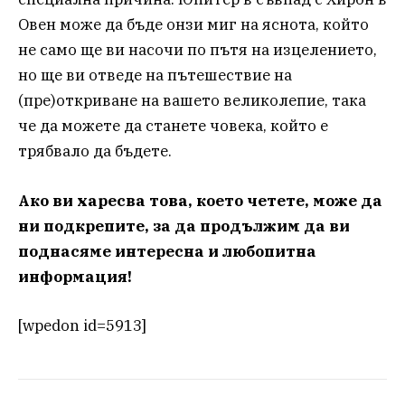
Овен може да бъде онзи миг на яснота, който
не само ще ви насочи по пътя на изцелението,
но ще ви отведе на пътешествие на
(пре)откриване на вашето великолепие, така
че да можете да станете човека, който е
трябвало да бъдете.
Ако ви харесва това, което четете, може да
ни подкрепите, за да продължим да ви
поднасяме интересна и любопитна
информация!
[wpedon id=5913]