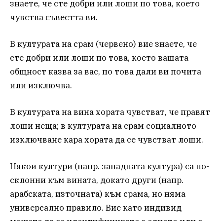
знаете, че сте добри или лоши по това, което
чувства съвестта ви.
В културата на срам (червено) вие знаете, че
сте добри или лоши по това, което вашата
общност казва за вас, по това дали ви почита
или изключва.
В културата на вина хората чувстват, че правят
лоши неща; в културата на срам социалното
изключване кара хората да се чувстват лоши.
Някои култури (напр. западната култура) са по-
склонни към вината, докато други (напр.
арабската, източната) към срама, но няма
универсално правило. Вие като индивид