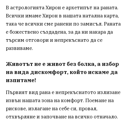
В астрологията Хирон е архетипът на раната.
Всички имаме Хирон в нашата натална карта,
така че всички сме ранени по замисъл. Раната
е божествено създадена, за да ни накара да
търсим отговори и непрекъснато да се
развиваме.
Животът не е живот без болка, а избор
на вида дискомфорт, който искаме да
изпитаме!
Първият вид рана е непрекъснатото излизане
извън нашата зона на комфорт. Поемане на
рискове, излагане на себе си, провал,
отхвърляне и започване на всичко отначало.