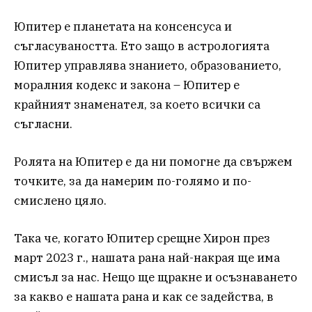
Юпитер е планетата на консенсуса и
съгласуваността. Ето защо в астрологията
Юпитер управлява знанието, образованието,
моралния кодекс и закона – Юпитер е
крайният знаменател, за което всички са
съгласни.
Ролята на Юпитер е да ни помогне да свържем
точките, за да намерим по-голямо и по-
смислено цяло.
Така че, когато Юпитер срещне Хирон през
март 2023 г., нашата рана най-накрая ще има
смисъл за нас. Нещо ще щракне и осъзнаването
за какво е нашата рана и как се задейства, в