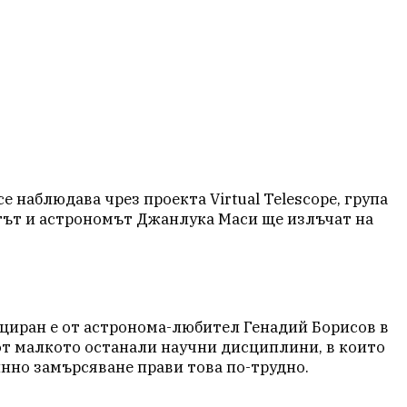
 наблюдава чрез проекта Virtual Telescope, група
ктът и астрономът Джанлука Маси ще излъчат на
ициран е от астронома-любител Генадий Борисов в
 от малкото останали научни дисциплини, в които
нно замърсяване прави това по-трудно.