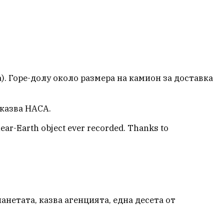
а). Горе-долу около размера на камион за доставка
 казва НАСА.
near-Earth object ever recorded. Thanks to
анетата, казва агенцията, една десета от