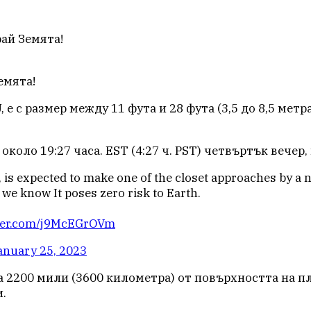
ай Земята!
емята!
 е с размер между 11 фута и 28 фута (3,5 до 8,5 метр
оло 19:27 часа. EST (4:27 ч. PST) четвъртък вечер,
is expected to make one of the closet approaches by a 
 we know It poses zero risk to Earth.
tter.com/j9McEGrOVm
anuary 25, 2023
 2200 мили (3600 километра) от повърхността на пл
.