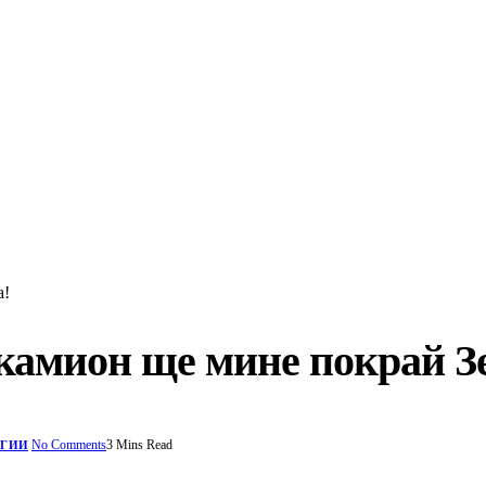
а!
 камион ще мине покрай З
No Comments
3 Mins Read
ОГИИ