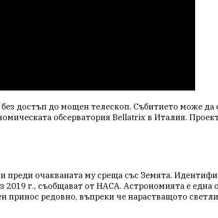
без достъп до мощен телескоп. Събитието може да се
номическата обсерватория Bellatrix в Италия. Прое
ни преди очакваната му среща със Земята. Идентиф
з 2019 г., съобщават от НАСА. Астрономията е една
ен принос редовно, въпреки че нарастващото светли