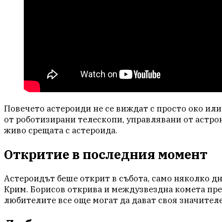
Повечето астероиди не се виждат с просто око или 
от роботизирани телескопи, управлявани от астро
живо срещата с астероида.
Откритие в последния момент
Астероидът беше открит в събота, само няколко д
Крим. Борисов открива и междузвездна комета пре
любителите все още могат да дават своя значител