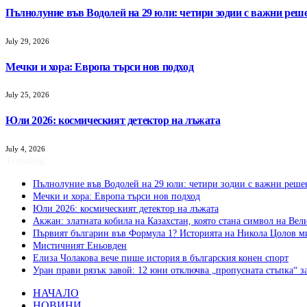
Пълнолуние във Водолей на 29 юли: четири зодии с важни реш
July 29, 2026
Мечки и хора: Европа търси нов подход
July 25, 2026
Юли 2026: космическият детектор на лъжата
July 4, 2026
Trending
Пълнолуние във Водолей на 29 юли: четири зодии с важни реше
Мечки и хора: Европа търси нов подход
Юли 2026: космическият детектор на лъжата
Акжан: златната кобила на Казахстан, която стана символ на Вел
Първият българин във Формула 1? Историята на Никола Цолов м
Мистичният Eньовден
Елиза Чолакова вече пише история в българския конен спорт
Уран прави рязък завой: 12 юни отключва „пропусната стъпка“ з
НАЧАЛО
НОВИНИ