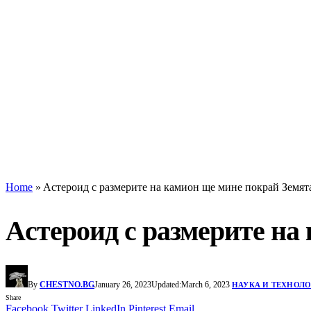
Home
»
Aстероид с размерите на камион ще мине покрай Земят
Aстероид с размерите на
By
CHESTNO.BG
January 26, 2023
Updated:
March 6, 2023
НАУКА И ТЕХНОЛ
Share
Facebook
Twitter
LinkedIn
Pinterest
Email