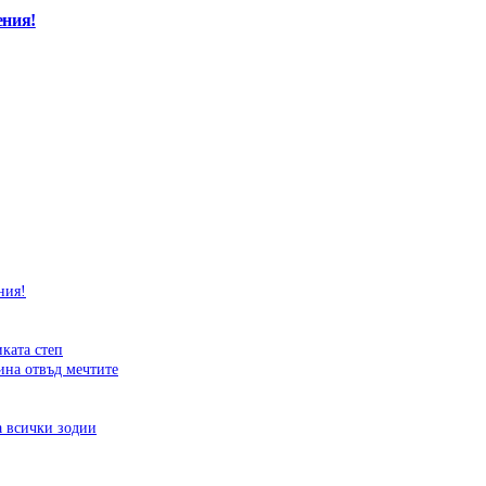
ения!
ния!
иката степ
ина отвъд мечтите
а всички зодии