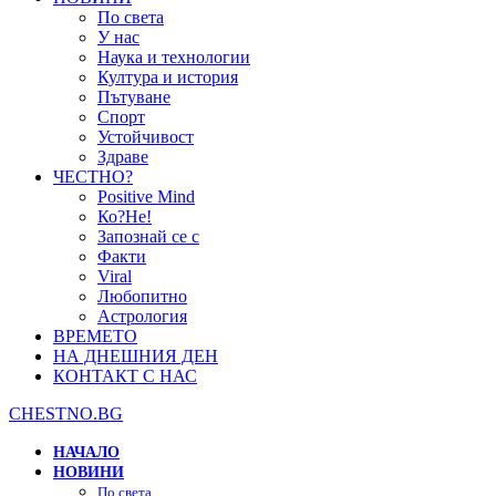
По света
У нас
Наука и технологии
Култура и история
Пътуване
Спорт
Устойчивост
Здраве
ЧЕСТНО?
Positive Mind
Ко?Не!
Запознай се с
Факти
Viral
Любопитно
Астрология
ВРЕМЕТО
НА ДНЕШНИЯ ДЕН
КОНТАКТ С НАС
CHESTNO.BG
НАЧАЛО
НОВИНИ
По света