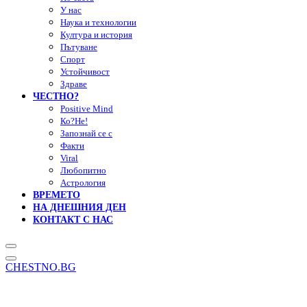
У нас
Наука и технологии
Култура и история
Пътуване
Спорт
Устойчивост
Здраве
ЧЕСТНО?
Positive Mind
Ко?Не!
Запознай се с
Факти
Viral
Любопитно
Астрология
ВРЕМЕТО
НА ДНЕШНИЯ ДЕН
КОНТАКТ С НАС
CHESTNO.BG