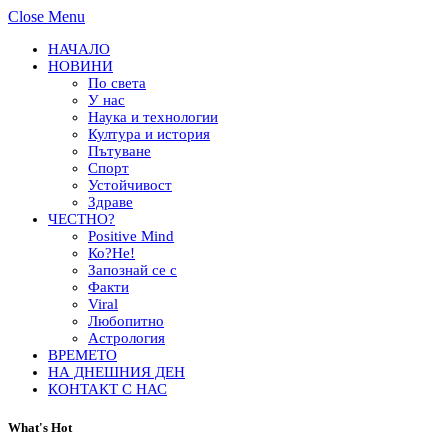
Close Menu
НАЧАЛО
НОВИНИ
По света
У нас
Наука и технологии
Култура и история
Пътуване
Спорт
Устойчивост
Здраве
ЧЕСТНО?
Positive Mind
Ко?Не!
Запознай се с
Факти
Viral
Любопитно
Астрология
ВРЕМЕТО
НА ДНЕШНИЯ ДЕН
КОНТАКТ С НАС
What's Hot