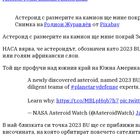
Aстероид с размерите на камион ще мине покр
Снимка на
Родион Журавлёв
от
Pixabay
Aстероид с размерите на камион ще мине покрай З
НАСА вярва, че астероидът, обозначен като 2023 BU,
или голям африкански слон.
Той ще профучи над южния край на Южна Америка ок
A newly discovered asteroid, named 2023 BU, 
diligent teams of
#planetarydefense
experts,
Learn why:
https://t.co/MBLpHqb7h7
pic.twi
— NASA Asteroid Watch (@AsteroidWatch)
J
В най-близката си точка 2023 BU ще се приближи на
височината, на която орбитират повечето сателити