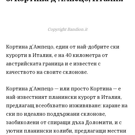
Copyright Bandion.it
Кортина д’Ампецо, един от най-добрите ски
курорти в Италия, е на 40 километра от
австрийската граница и е известен с
качеството на своите склонове.
Кортина д’Ампецо — или просто Кортина — е
най-известният планински курорт в Италия,
предлагащ всеобхватно изживяване: каране на
ски по идеално поддържани склонове,
заобиколени от спиращи дъха Доломити, и с
уютни планински колиби, предлагащи местни