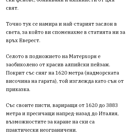
свят.
Точно тук се намира и най-старият заслон в
света, за който ви споменахме в статията ни за
връх Еверест.
Селото в подножието на Матерхорн е
заобиколено от красив алпийски пейзаж.
Покрит със сняг на 1620 метра (надморската
височина на гарата), той изглежда като сън от
приказка.
Със своите писти, вариращи от 1620 до 3883
метра и пресичащи напред-назад до Италия,
възможностите за каране на ски са
практически неограничени.