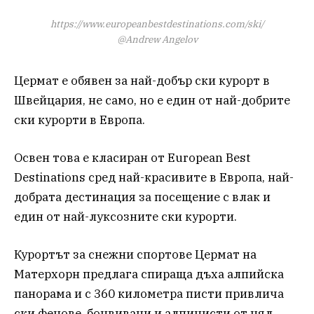
https://www.europeanbestdestinations.com/ski/
@Andrew Angelov
Цермат е обявен за най-добър ски курорт в
Швейцария, не само, но е един от най-добрите
ски курорти в Европа.
Освен това е класиран от European Best
Destinations сред най-красивите в Европа, най-
добрата дестинация за посещение с влак и
един от най-луксозните ски курорти.
Курортът за снежни спортове Цермат на
Матерхорн предлага спираща дъха алпийска
панорама и с 360 километра писти привлича
ски фенове, бонвивани и алпинисти от цял