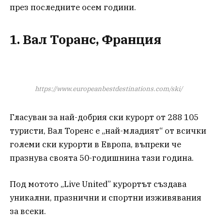
през последните осем години.
1. Вал Торанс, Франция
https://www.europeanbestdestinations.com/ski/
Гласуван за най-добрия ски курорт от 288 105
туристи, Вал Торенс е „най-младият“ от всички
големи ски курорти в Европа, въпреки че
празнува своята 50-годишнина тази година.
Под мотото „Live United” курортът създава
уникални, празнични и спортни изживявания
за всеки.