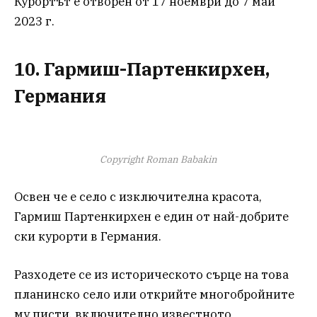
Курортът е отворен от 17 ноември до 7 май
2023 г.
10. Гармиш-Партенкирхен,
Германия
Copyright Roman Babakin
Освен че е село с изключителна красота,
Гармиш Партенкирхен е един от най-добрите
ски курорти в Германия.
Разходете се из историческото сърце на това
планинско село или открийте многобройните
му писти, включително известното