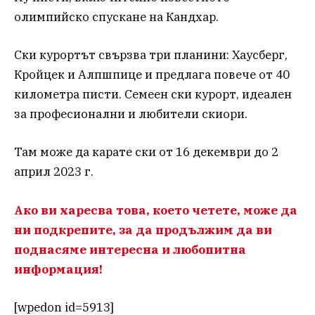
олимпийско спускане на Кандхар.
Ски курортът свързва три планини: Хаусберг,
Кройцек и Алпшпице и предлага повече от 40
километра писти. Семеен ски курорт, идеален
за професионални и любители скиори.
Там може да карате ски от 16 декември до 2
април 2023 г.
Ако ви харесва това, което четете, може да
ни подкрепите, за да продължим да ви
поднасяме интересна и любопитна
информация!
[wpedon id=5913]