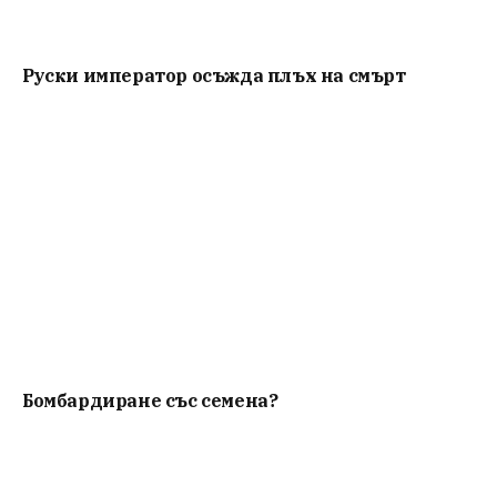
Руски император осъжда плъх на смърт
Бомбардиране със семена?