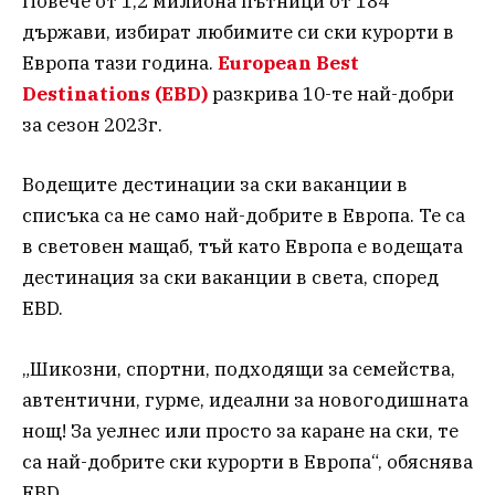
Повече от 1,2 милиона пътници от 184
държави, избират любимите си ски курорти в
Европа тази година.
European Best
Destinations (EBD)
разкрива 10-те най-добри
за сезон 2023г.
Водещите дестинации за ски ваканции в
списъка са не само най-добрите в Европа. Те са
в световен мащаб, тъй като Европа е водещата
дестинация за ски ваканции в света, според
EBD.
„Шикозни, спортни, подходящи за семейства,
автентични, гурме, идеални за новогодишната
нощ! За уелнес или просто за каране на ски, те
са най-добрите ски курорти в Европа“, обяснява
EBD.