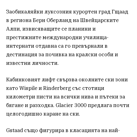
Заобикаляйки луксозния курортен град Гщаад
в региона Берн Оберланд на Швейцарските
Алпи, извисяващите се планини и
престижните международни училища-
интернати отдавна са го превърнали в
дестинация за почивка на кралски особи и
известни личности.
Кабинковият лифт свързва околните ски зони
като Wispile и Rinderberg със стотици
километри писти на всички нива и пътеки за
бягане и разходка. Glacier 3000 предлага почти
целогодишно каране на ски.
Gstaad също фигурира в класацията на най-