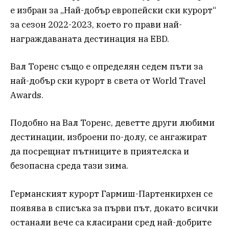
е избран за „Най-добър европейски ски курорт“
за сезон 2022-2023, което го прави най-
награждаваната дестинация на EBD.
Вал Торенс също е определян седем пъти за
най-добър ски курорт в света от World Travel
Awards.
Подобно на Вал Торенс, деветте други любими
дестинации, изброени по-долу, се ангажират
да посрещнат пътниците в приятелска и
безопасна среда тази зима.
Германският курорт Гармиш-Партенкирхен се
появява в списъка за първи път, докато всички
останали вече са класирани сред най-добрите