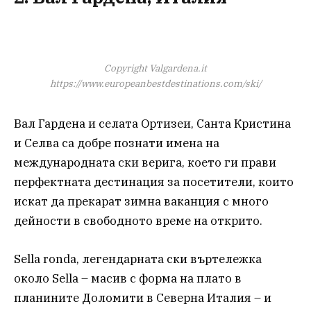
Copyright Valgardena.it
https://www.europeanbestdestinations.com/ski/
Вал Гардена и селата Ортизеи, Санта Кристина
и Селва са добре познати имена на
международната ски верига, което ги прави
перфектната дестинация за посетители, които
искат да прекарат зимна ваканция с много
дейности в свободното време на открито.
Sella ronda, легендарната ски въртележка
около Sella – масив с форма на плато в
планините Доломити в Северна Италия – и