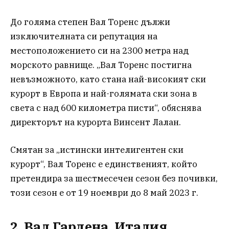
До голяма степен Вал Торенс дължи
изключителната си репутация на
местоположението си на 2300 метра над
морското равнище. „Вал Торенс постигна
невъзможното, като стана най-високият ски
курорт в Европа и най-голямата ски зона в
света с над 600 километра писти“, обяснява
директорът на курорта Винсент Лалан.
Смятан за „истински интелигентен ски
курорт“, Вал Торенс е единственият, който
претендира за шестмесечен сезон без почивки,
този сезон е от 19 ноември до 8 май 2023 г.
2. Вал Гардена, Италия