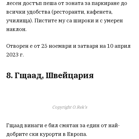
лесен достъп пеша от зоната за паркиране до
всички удобства (ресторанти, кафенета,
училища). Пистите му са широки и с умерен
наклон.
Отворен е от 25 ноември и затваря на 10 април
2023 г.
8. Гщаад, Швейцария
Copyright O.Rek’s
Гщаад винаги е бил смятан за един от най-
добрите ски курорти в Европа.