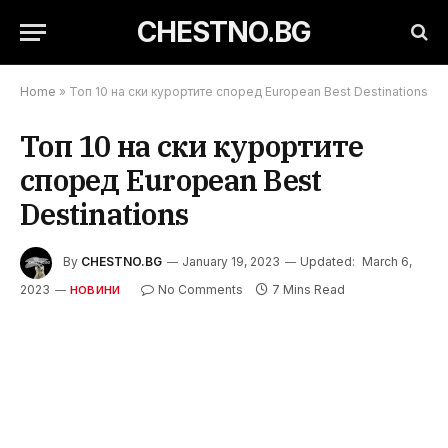
CHESTNO.BG
Home
»
Топ 10 на ски курортите според Еuropean Best Destinations
Топ 10 на ски курортите
според Еuropean Best
Destinations
By
CHESTNO.BG
January 19, 2023
Updated:
March 6,
2023
No Comments
7 Mins Read
НОВИНИ