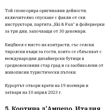
Той спонсорира оригинални дейности,
включително спускане с факли от ски
инструктори, партита „Ski & Fun“ и фойерверки
за три дни, започващи от 30 декември.
Кицбюел е място на контрасти, със селски
тиролски къщи за гости, които се сблъскват с
международни дизайнерски бутици в
средновековния стар град и са заобиколени от
живописни туристически пътеки.
Курортът отвори врати на 19 ноември и
затваря на 10 април 2023 г.
5. Кортина д’Ампецо, Италия