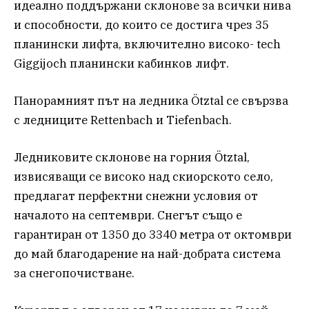
идеално поддържани склонове за всички нива
и способности, до които се достига чрез 35
планински лифта, включително високо- tech
Giggijoch планински кабинков лифт.
Панорамният път на ледника Ötztal се свързва
с ледниците Rettenbach и Tiefenbach.
Ледниковите склонове на горния Ötztal,
извисяващи се високо над скиорското село,
предлагат перфектни снежни условия от
началото на септември. Снегът също е
гарантиран от 1350 до 3340 метра от октомври
до май благодарение на най-добрата система
за снегопочистване.