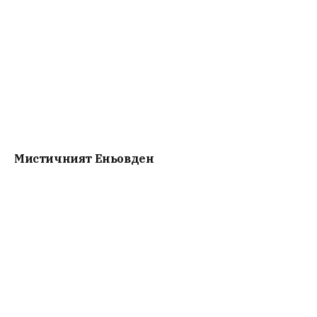
Мистичният Eньовден