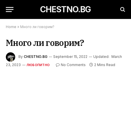
CHESTNO.BG
Home
»
Много ли говорим?
Много ли говорим?
By
CHESTNO.BG
September 15, 2022
Updated:
March
23, 2023
No Comments
2 Mins Read
ЛЮБОПИТНО