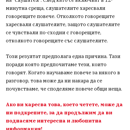
минутна среща, слушателите харесвали
говорещите повече. Отколкото говорещите
харесвали слушателите, защото слушателите
се чувствали по-сходни с говорещите,
отколкото говорещите със слушателите.
Този резултат предполага една причина. Тази
поради която предпочитаме тези, които
говорят. Когато научаваме повече за някого в
разговор, това може да ни накара да се
почувстваме, че споделяме повече общи неща.
Ако ви харесва това, което четете, може да
ни подкрепите, за да продължим да ви
поднасяме интересна и любопитна
информация!