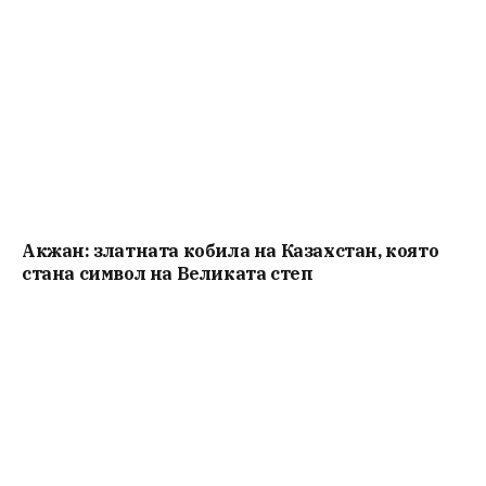
Акжан: златната кобила на Казахстан, която
стана символ на Великата степ