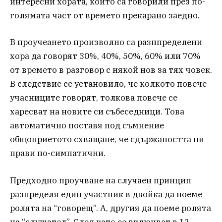
интересни хората, които са говорили през по-
голямата част от времето прекарано заедно.
В проучеането произволно са разппределени
хора да говорят 30%, 40%, 50%, 60% или 70%
от времето в разговор с някой нов за тях човек.
В следствие се установило, че колкото повече
учасниците говорят, толкова повече се
харесват на новите си събеседници. Това
автоматично поставя под съмнение
общоприетото схващане, че сдържаността ни
прави по-симпатични.
Предходно проучване на случаен принцип
разпределя един участник в двойка да поеме
ролята на “говорещ”. А, другия да поеме ролята
на “слушател”. След като се включват в 12-