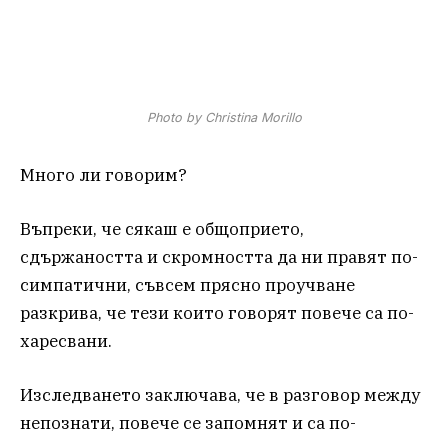
Photo by Christina Morillo
Много ли говорим?
Въпреки, че сякаш е общоприето,
сдържаността и скромността да ни правят по-
симпатични, съвсем прясно проучване
разкрива, че тези които говорят повече са по-
харесвани.
Изследването заключава, че в разговор между
непознати, повече се запомнят и са по-