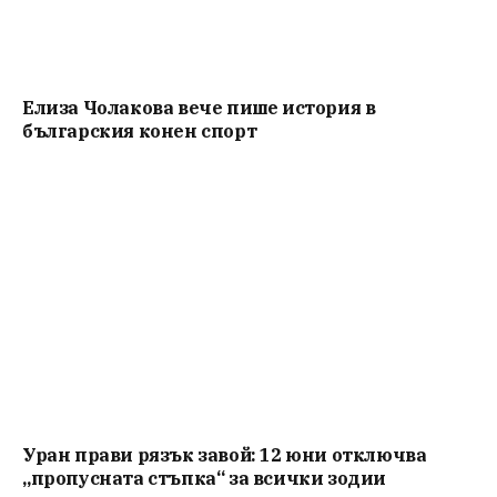
Елиза Чолакова вече пише история в
българския конен спорт
Уран прави рязък завой: 12 юни отключва
„пропусната стъпка“ за всички зодии