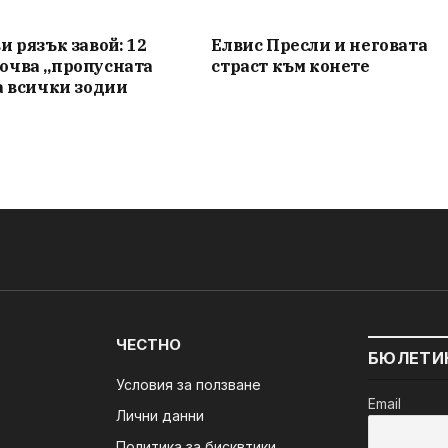
и рязък завой: 12
Елвис Пресли и неговата
ючва „пропусната
страст към конете
а всички зодии
ЧЕСТНО
БЮЛЕТИ
Условия за ползване
Email
Лични данни
Политика за бисквтики