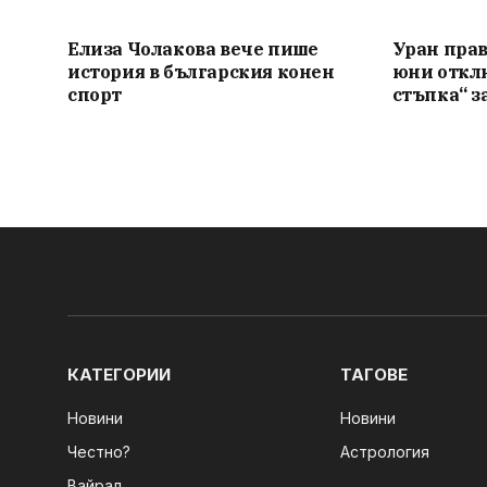
Елиза Чолакова вече пише
Уран прав
история в българския конен
юни откл
спорт
стъпка“ з
КАТЕГОРИИ
ТАГОВЕ
Новини
Новини
Честно?
Астрология
Вайрал