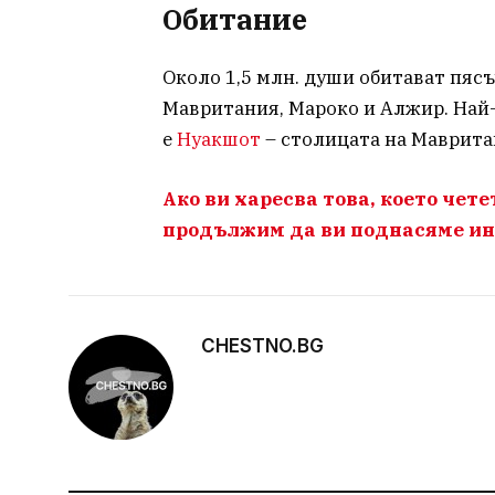
Обитание
Около 1,5 млн. души обитават пясъ
Мавритания, Мароко и Алжир. Най-
е
Нуакшот
– столицата на Маврита
Ако ви харесва това, което чете
продължим да ви поднасяме ин
CHESTNO.BG