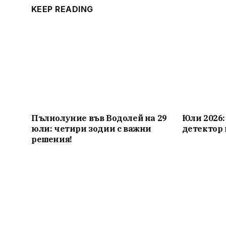
KEEP READING
Пълнолуние във Водолей на 29
Юли 2026:
юли: четири зодии с важни
детектор 
решения!