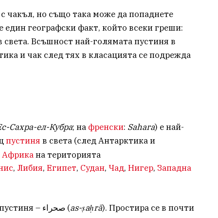
 с чакъл, но също така може да попаднете
е един географски факт, който всеки греши:
в света. Всъшност най-голямата пустиня в
ктика и чак след тях в класацията се подрежда
Ес-Сахра-ел-Кубра
; на
френски
:
Sahara
) е най-
ощ
пустиня
в света (след Антарктика и
а
Африка
на територията
нис
,
Либия
,
Египет
,
Судан
,
Чад
,
Нигер
,
Западна
Името ѝ идва от арабската дума за пустиня – صحراء (
as-ṣaḥrā
). Простира се в почти