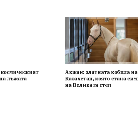
 космическият
Акжан: златната кобила на
на лъжата
Казахстан, която стана сим
на Великата степ