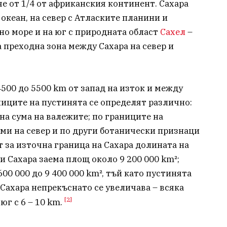
е от 1/4 от африканския континент. Сахара
океан, на север с Атласките планини и
но море и на юг с природната област
Сахел
–
 преходна зона между Сахара на север и
500 до 5500 km от запад на изток и между
аниците на пустинята се определят различно:
а сума на валежите; по границите на
и на север и по други ботанически признаци
 за източна граница на Сахара долината на
ри Сахара заема площ около 9 200 000 km²;
00 000 до 9 400 000 km², тъй като пустинята
 Сахара непрекъснато се увеличава – всяка
[2]
юг с 6 – 10 km.