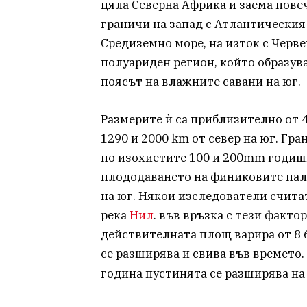
цяла Северна Африка и заема повеч
граничи на запад с Атлантическия 
Средиземно море, на изток с Черве
полуариден регион, който образува
поясът на влажните савани на юг.
Размерите ѝ са приблизително от 4
1290 и 2000 km от север на юг. Гр
по изохиетите 100 и 200mm годишн
плододаването на финиковите палм
на юг. Някои изследователи считат
река
Нил
. във връзка с тези факто
действителната площ варира от 8 6
се разширява и свива във времето.
година пустинята се разширява на 