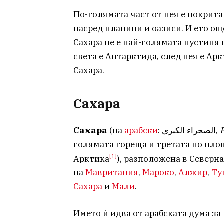
По-голямата част от нея е покрита
насред планини и оазиси. И ето ощ
Сахара не е най-голямата пустиня 
света е Антарктида, след нея е Ар
Сахара.
Сахара
Сахара
(на
арабски
: الصحراء الكبرى‎,
голямата гореща и третата по пл
[1]
Арктика
), разположена в Северн
на
Мавритания
,
Мароко
,
Алжир
,
Ту
Сахара
и
Мали
.