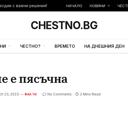
НАЧАЛО
НОВИНИ
ЧЕСТ
зодии с важни решения!
CHESTNO.BG
НИ
ЧЕСТНО?
ВРЕМЕТО
НА ДНЕШНИЯ ДЕН
не е пясъчна
ch 23, 2023
No Comments
2 Mins Read
ФАКТИ