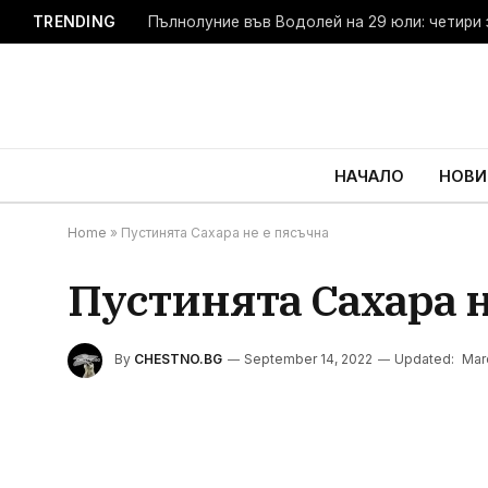
TRENDING
Пълнолуние във Водолей на 29 юли: четири 
НАЧАЛО
НОВИ
Home
»
Пустинята Сахара не е пясъчна
Пустинята Сахара 
By
CHESTNO.BG
September 14, 2022
Updated:
Mar