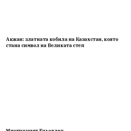
Акжан: златната кобила на Казахстан, която
стана символ на Великата степ
Мистичният Eньовден