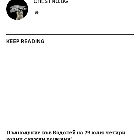
CHESTNO.BG
Website
KEEP READING
Пълнолуние във Водолей на 29 юли: четири
зодии с важни решения!