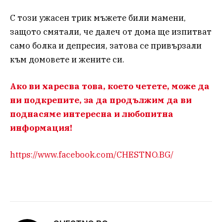
С този ужасен трик мъжете били мамени,
защото смятали, че далеч от дома ще изпитват
само болка и депресия, затова се привързали
към домовете и жените си.
Ако ви харесва това, което четете, може да
ни подкрепите, за да продължим да ви
поднасяме интересна и любопитна
информация!
https://www.facebook.com/CHESTNO.BG/