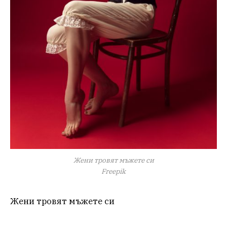
Жени тровят мъжете си
Freepik
Жени тровят мъжете си