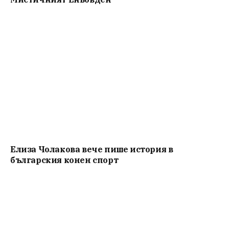
Елиза Чолакова вече пише история в
българския конен спорт