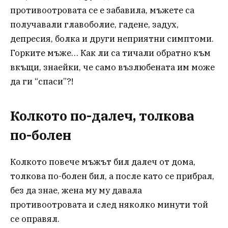
противоотровата се е забавила, мъжете са
получавали главоболие, гадене, задух,
депресия, болка и други неприятни симптоми.
Горките мъже… Как ли са тичали обратно към
вкъщи, знаейки, че само възлюбената им може
да ги “спаси”?!
Колкото по-далеч, толкова
по-болен
Колкото повече мъжът бил далеч от дома,
толкова по-болен бил, а после като се прибрал,
без да знае, жена му му давала
противоотровата и след няколко минути той
се оправял.