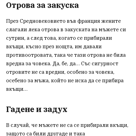
Отрова за закуска
През Средновековието във франция жените
слагали лека отрова в закуската на мъжете си
сутрин, а след това, когато се прибирали
вкъщи, късно през нощта, им давали
противоотровата, така че тази отрова не била
вредна за човека. Да, бе, да… Със сигурност
отровите не са вредни, особено за човека,
осебено за мъжа, който не иска да се прибира
вкъщи…
Гадене и задух
В случай, че мъжете не са се прибирали вкъщи,
защото са били другаде и така