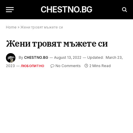
CHESTNO.BG
Home
»
Жени тровят мъжете си
Жени тровят мъжете си
By
CHESTNO.BG
August 13, 2022
Updated:
March 23,
2023
No Comments
2 Mins Read
ЛЮБОПИТНО