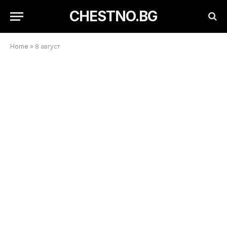
CHESTNO.BG
Home
»
8 август