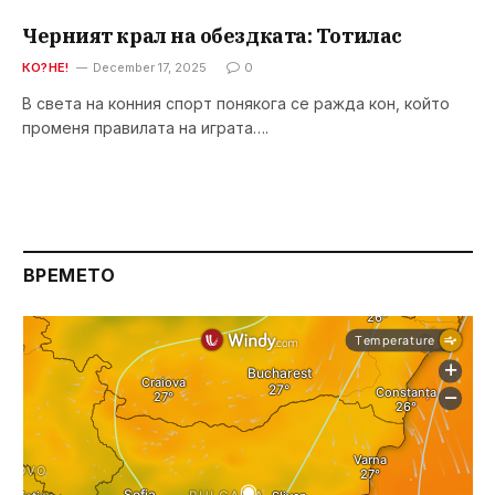
Черният крал на обездката: Тотилас
КО?НЕ!
December 17, 2025
0
В света на конния спорт понякога се ражда кон, който
променя правилата на играта….
ВРЕМЕТО