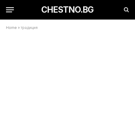
CHESTNO.BG
Home
»
традиция