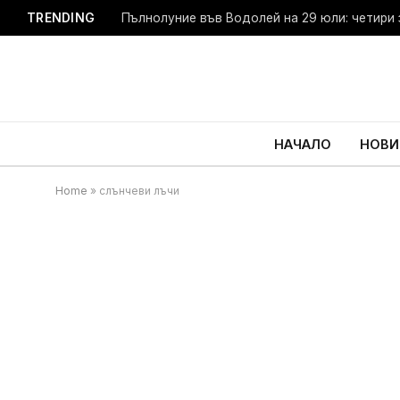
TRENDING
Пълнолуние във Водолей на 29 юли: четири 
НАЧАЛО
НОВИ
Home
»
слънчеви лъчи