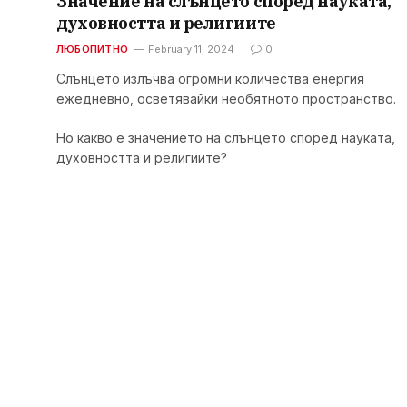
Значение на слънцето според науката,
духовността и религиите
ЛЮБОПИТНО
February 11, 2024
0
Слънцето излъчва огромни количества енергия
ежедневно, осветявайки необятното пространство.
Но какво е значението на слънцето според науката,
духовността и религиите?