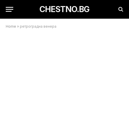
CHESTNO.BG
Home
»
ретроградна венера