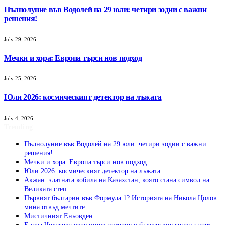
Пълнолуние във Водолей на 29 юли: четири зодии с важни
решения!
July 29, 2026
Мечки и хора: Европа търси нов подход
July 25, 2026
Юли 2026: космическият детектор на лъжата
July 4, 2026
Trending
Пълнолуние във Водолей на 29 юли: четири зодии с важни
решения!
Мечки и хора: Европа търси нов подход
Юли 2026: космическият детектор на лъжата
Акжан: златната кобила на Казахстан, която стана символ на
Великата степ
Първият българин във Формула 1? Историята на Никола Цолов
мина отвъд мечтите
Мистичният Eньовден