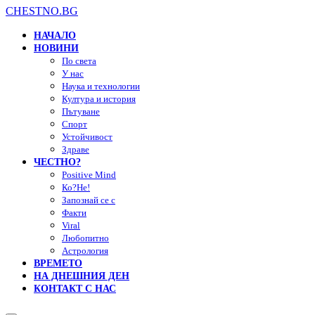
CHESTNO.BG
НАЧАЛО
НОВИНИ
По света
У нас
Наука и технологии
Култура и история
Пътуване
Спорт
Устойчивост
Здраве
ЧЕСТНО?
Positive Mind
Ко?Не!
Запознай се с
Факти
Viral
Любопитно
Астрология
ВРЕМЕТО
НА ДНЕШНИЯ ДЕН
КОНТАКТ С НАС