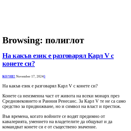
Browsing:
полиглот
На какъв език е разговарял Карл V с
конете си?
КО?НЕ!
November 17, 2024
0
На какъв език е разговарял Карл V с конете си?
Конете са неизменна част от живота на всеки монарх през
Средновековието и Ранния Ренесанс. За Карл V те не са само
средство за придвижване, но и символ на власт и престиж.
Във времена, когато войните се водят предимно от
кавалерията, умението на владетелите да общуват и да
командват конете си е от съществено значение.