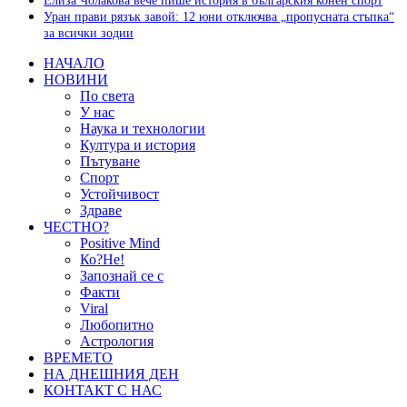
Елиза Чолакова вече пише история в българския конен спорт
Уран прави рязък завой: 12 юни отключва „пропусната стъпка“
за всички зодии
НАЧАЛО
НОВИНИ
По света
У нас
Наука и технологии
Култура и история
Пътуване
Спорт
Устойчивост
Здраве
ЧЕСТНО?
Positive Mind
Ко?Не!
Запознай се с
Факти
Viral
Любопитно
Астрология
ВРЕМЕТО
НА ДНЕШНИЯ ДЕН
КОНТАКТ С НАС