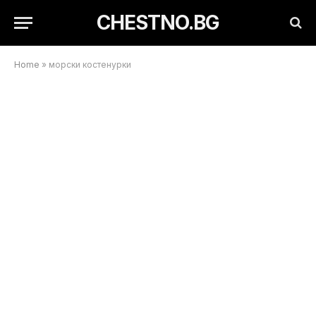
CHESTNO.BG
Home
»
морски костенурки