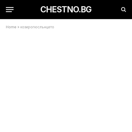
CHESTNO.BG
Home
»
козирогюслънцето