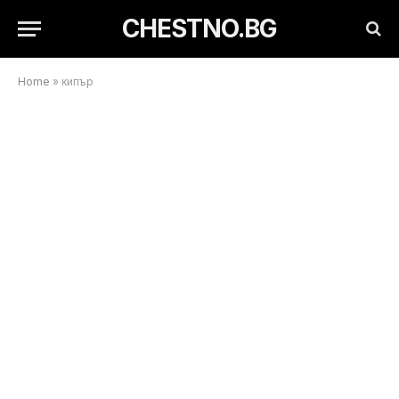
CHESTNO.BG
Home
»
кипър