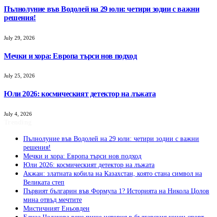
Пълнолуние във Водолей на 29 юли: четири зодии с важни
решения!
July 29, 2026
Мечки и хора: Европа търси нов подход
July 25, 2026
Юли 2026: космическият детектор на лъжата
July 4, 2026
Trending
Пълнолуние във Водолей на 29 юли: четири зодии с важни
решения!
Мечки и хора: Европа търси нов подход
Юли 2026: космическият детектор на лъжата
Акжан: златната кобила на Казахстан, която стана символ на
Великата степ
Първият българин във Формула 1? Историята на Никола Цолов
мина отвъд мечтите
Мистичният Eньовден