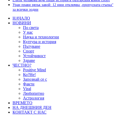
Елиза Чолакова вече пише история в българския конен спорт
Уран прави рязък завой: 12 юни отключва „пропусната стъпка“
за всички зодии
НАЧАЛО
НОВИНИ
По света
У нас
Наука и технологии
Култура и история
Пътуване
Спорт
Устойчивост
Здраве
ЧЕСТНО?
Positive Mind
Ко?Не!
Запознай се с
Факти
Viral
Любопитно
Астрология
ВРЕМЕТО
НА ДНЕШНИЯ ДЕН
КОНТАКТ С НАС