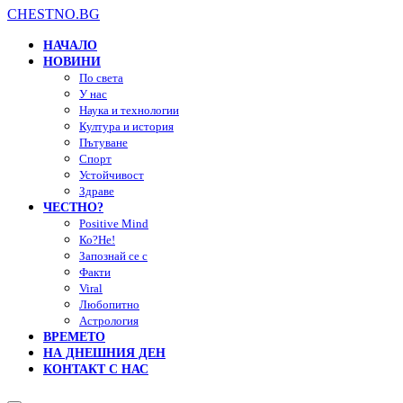
CHESTNO.BG
НАЧАЛО
НОВИНИ
По света
У нас
Наука и технологии
Култура и история
Пътуване
Спорт
Устойчивост
Здраве
ЧЕСТНО?
Positive Mind
Ко?Не!
Запознай се с
Факти
Viral
Любопитно
Астрология
ВРЕМЕТО
НА ДНЕШНИЯ ДЕН
КОНТАКТ С НАС