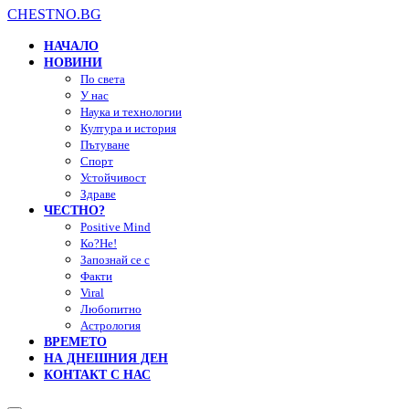
CHESTNO.BG
НАЧАЛО
НОВИНИ
По света
У нас
Наука и технологии
Култура и история
Пътуване
Спорт
Устойчивост
Здраве
ЧЕСТНО?
Positive Mind
Ко?Не!
Запознай се с
Факти
Viral
Любопитно
Астрология
ВРЕМЕТО
НА ДНЕШНИЯ ДЕН
КОНТАКТ С НАС