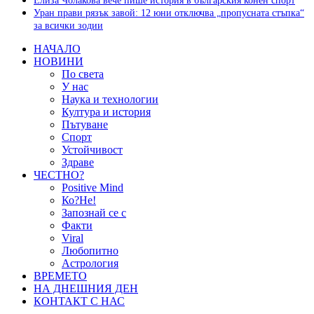
Елиза Чолакова вече пише история в българския конен спорт
Уран прави рязък завой: 12 юни отключва „пропусната стъпка“
за всички зодии
НАЧАЛО
НОВИНИ
По света
У нас
Наука и технологии
Култура и история
Пътуване
Спорт
Устойчивост
Здраве
ЧЕСТНО?
Positive Mind
Ко?Не!
Запознай се с
Факти
Viral
Любопитно
Астрология
ВРЕМЕТО
НА ДНЕШНИЯ ДЕН
КОНТАКТ С НАС