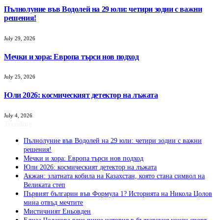
Пълнолуние във Водолей на 29 юли: четири зодии с важни
решения!
July 29, 2026
Мечки и хора: Европа търси нов подход
July 25, 2026
Юли 2026: космическият детектор на лъжата
July 4, 2026
Trending
Пълнолуние във Водолей на 29 юли: четири зодии с важни
решения!
Мечки и хора: Европа търси нов подход
Юли 2026: космическият детектор на лъжата
Акжан: златната кобила на Казахстан, която стана символ на
Великата степ
Първият българин във Формула 1? Историята на Никола Цолов
мина отвъд мечтите
Мистичният Eньовден