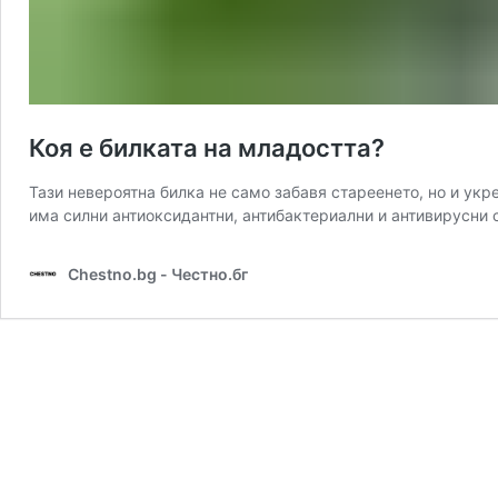
Коя е билката на младостта?
Тази невероятна билка не само забавя стареенето, но и ук
има силни антиоксидантни, антибактериални и антивирусни 
Chestno.bg - Честно.бг