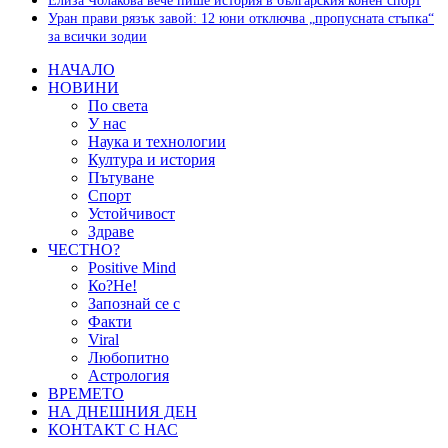
Елиза Чолакова вече пише история в българския конен спорт
Уран прави рязък завой: 12 юни отключва „пропусната стъпка“
за всички зодии
НАЧАЛО
НОВИНИ
По света
У нас
Наука и технологии
Култура и история
Пътуване
Спорт
Устойчивост
Здраве
ЧЕСТНО?
Positive Mind
Ко?Не!
Запознай се с
Факти
Viral
Любопитно
Астрология
ВРЕМЕТО
НА ДНЕШНИЯ ДЕН
КОНТАКТ С НАС