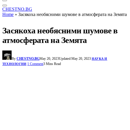
CHESTNO.BG
Home
»
Засякоха необясними шумове в атмосферата на Земята
Засякоха необясними шумове в
атмосферата на Земята
By
CHESTNO.BG
May 20, 2023
Updated:
May 20, 2023
НАУКА И
1 Comment
3 Mins Read
ТЕХНОЛОГИИ