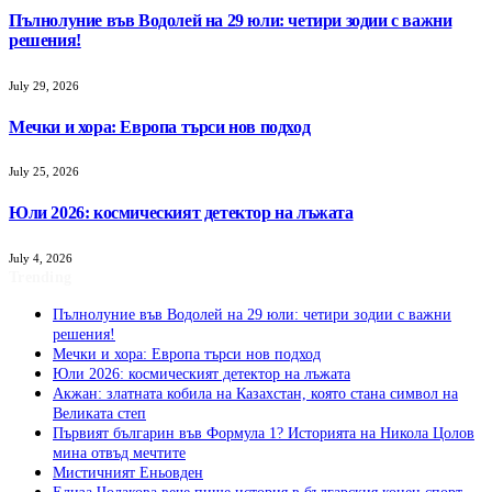
Пълнолуние във Водолей на 29 юли: четири зодии с важни
решения!
July 29, 2026
Мечки и хора: Европа търси нов подход
July 25, 2026
Юли 2026: космическият детектор на лъжата
July 4, 2026
Trending
Пълнолуние във Водолей на 29 юли: четири зодии с важни
решения!
Мечки и хора: Европа търси нов подход
Юли 2026: космическият детектор на лъжата
Акжан: златната кобила на Казахстан, която стана символ на
Великата степ
Първият българин във Формула 1? Историята на Никола Цолов
мина отвъд мечтите
Мистичният Eньовден