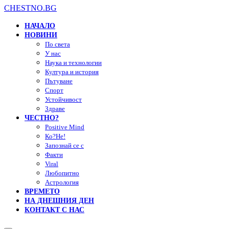
CHESTNO.BG
НАЧАЛО
НОВИНИ
По света
У нас
Наука и технологии
Култура и история
Пътуване
Спорт
Устойчивост
Здраве
ЧЕСТНО?
Positive Mind
Ко?Не!
Запознай се с
Факти
Viral
Любопитно
Астрология
ВРЕМЕТО
НА ДНЕШНИЯ ДЕН
КОНТАКТ С НАС