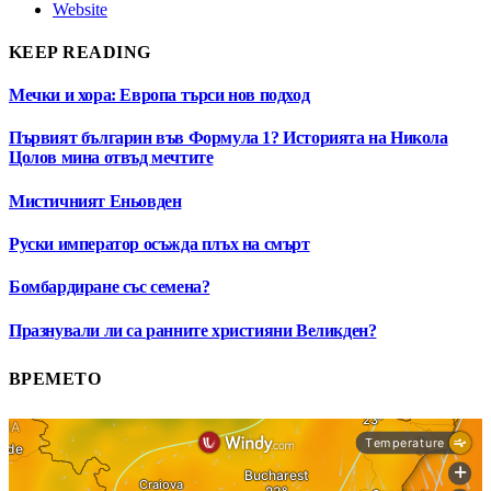
Website
KEEP READING
Мечки и хора: Европа търси нов подход
Първият българин във Формула 1? Историята на Никола
Цолов мина отвъд мечтите
Мистичният Eньовден
Руски император осъжда плъх на смърт
Бомбардиране със семена?
Празнували ли са ранните християни Великден?
ВРЕМЕТО