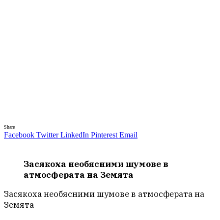
Share
Facebook
Twitter
LinkedIn
Pinterest
Email
Засякоха необясними шумове в
атмосферата на Земята
Засякоха необясними шумове в атмосферата на
Земята