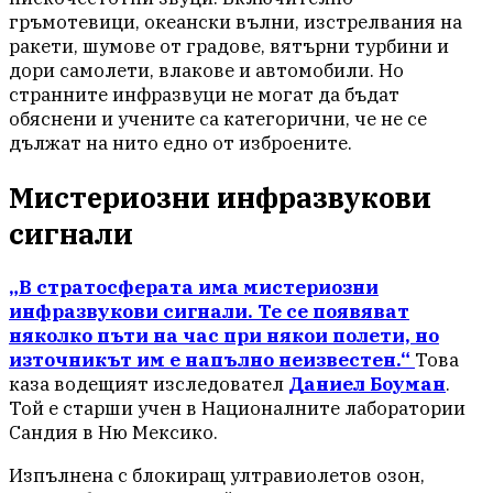
гръмотевици, океански вълни, изстрелвания на
ракети, шумове от градове, вятърни турбини и
дори самолети, влакове и автомобили. Но
странните инфразвуци не могат да бъдат
обяснени и учените са категорични, че не се
дължат на нито едно от изброените.
Мистериозни инфразвукови
сигнали
„В стратосферата има мистериозни
инфразвукови сигнали. Те се появяват
няколко пъти на час при някои полети, но
източникът им е напълно неизвестен.“
Това
каза водещият изследовател
Даниел Боуман
.
Той е старши учен в Националните лаборатории
Сандия в Ню Мексико.
Изпълнена с блокиращ ултравиолетов озон,