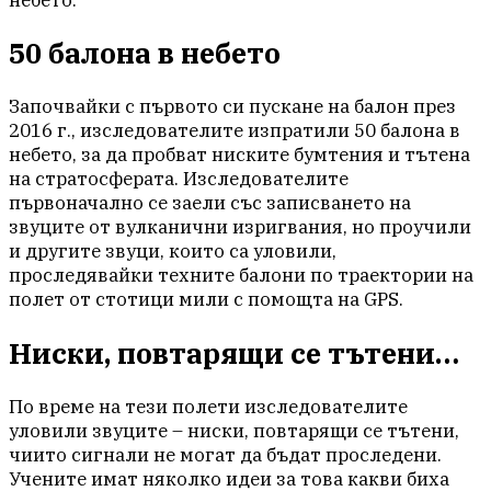
небето.“
50 балона в небето
Започвайки с първото си пускане на балон през
2016 г., изследователите изпратили 50 балона в
небето, за да пробват ниските бумтения и тътена
на стратосферата. Изследователите
първоначално се заели със записването на
звуците от вулканични изригвания, но проучили
и другите звуци, които са уловили,
проследявайки техните балони по траектории на
полет от стотици мили с помощта на GPS.
Ниски, повтарящи се тътени…
По време на тези полети изследователите
уловили звуците – ниски, повтарящи се тътени,
чиито сигнали не могат да бъдат проследени.
Учените имат няколко идеи за това какви биха