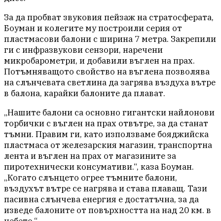
За да пробват звуковия пейзаж на стратосферата,
Боуман и колегите му построили серия от
пластмасови балони с ширина 7 метра. Закрепили
ги с инфразвукови сензори, наречени
микробарометри, и добавили въглен на прах.
Потъмняващото свойство на въглена позволява
на слънчевата светлина да загрява въздуха вътре
в балона, карайки балоните да плават.
„Нашите балони са основно гигантски найлонови
торбички с въглен на прах отвътре, за да станат
тъмни. Правим ги, като използваме бояджийска
пластмаса от железарския магазин, транспортна
лента и въглен на прах от магазините за
пиротехнически консумативи.“, каза Боуман.
„Когато слънцето огрее тъмните балони,
въздухът вътре се нагрява и става плаващ. Тази
пасивна слънчева енергия е достатъчна, за да
изведе балоните от повърхността на над 20 км. в