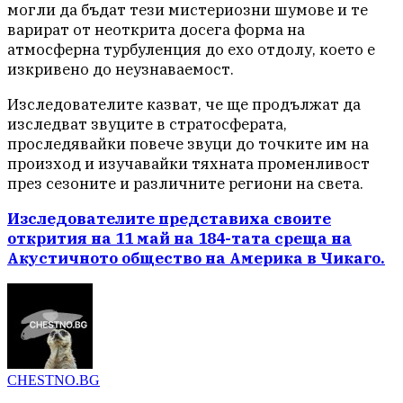
могли да бъдат тези мистериозни шумове и те
варират от неоткрита досега форма на
атмосферна турбуленция до ехо отдолу, което е
изкривено до неузнаваемост.
Изследователите казват, че ще продължат да
изследват звуците в стратосферата,
проследявайки повече звуци до точките им на
произход и изучавайки тяхната променливост
през сезоните и различните региони на света.
Изследователите представиха своите
открития на 11 май на 184-тата среща на
Акустичното общество на Америка в Чикаго.
CHESTNO.BG