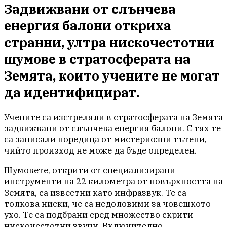
Задвижвани от слънчева
енергия балони откриха
странни, ултра нискочестотни
шумове в стратосферата на
Земята, които учените не могат
да идентифицират.
Учените са изстреляли в стратосферата на Земята
задвижвани от слънчева енергия балони. С тях те
са записали поредица от мистериозни тътени,
чийто произход не може да бъде определен.
Шумовете, открити от специализирани
инструменти на 22 километра от повърхността на
Земята, са известни като инфразвук. Те са
толкова ниски, че са недоловими за човешкото
ухо. Те са подбрани сред множество скрити
нискочестотни звуци. Включително