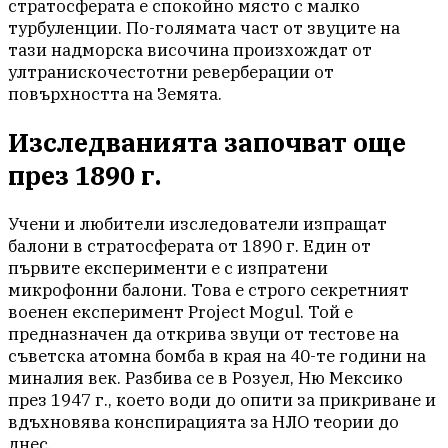
стратосферата е спокойно място с малко
турбуленции. По-голямата част от звуците на
тази надморска височина произхождат от
ултранискочестотни реверберации от
повърхността на Земята.
Изследванията започват още
през 1890 г.
Учени и любители изследователи изпращат
балони в стратосферата от 1890 г. Един от
първите експерименти е с изпратени
микрофонни балони. Това е строго секретният
военен експеримент Project Mogul. Той е
предназначен да открива звуци от тестове на
съветска атомна бомба в края на 40-те години на
миналия век. Разбива се в Розуел, Ню Мексико
през 1947 г., което води до опити за прикриване и
вдъхновява конспирацията за НЛО теории до
днес.