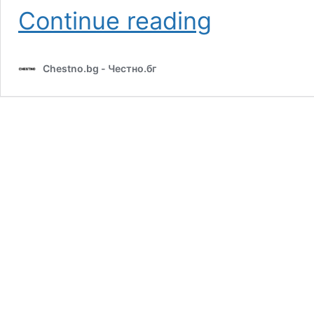
Пустинята
Continue reading
Сахара
не
е
Chestno.bg - Честно.бг
пясъчна