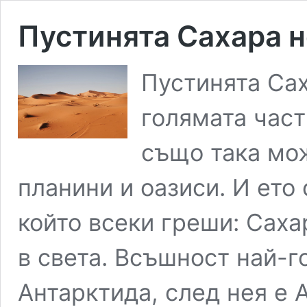
Пустинята Сахара н
Пустинята Сах
голямата част
също така мо
планини и оазиси. И ето
който всеки греши: Саха
в света. Всъшност най-г
Антарктида, след нея е А